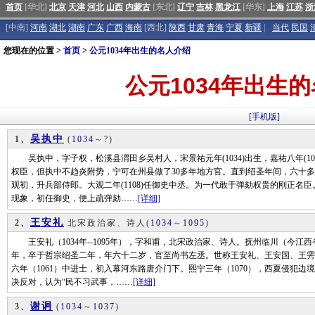
首页
[华北]
北京
天津
河北
山西
内蒙古
[东北]
辽宁
吉林
黑龙江
[华东]
上海
江苏
浙
[中南]
河南
湖北
湖南
广东
广西
海南
[西北]
陕西
甘肃
青海
宁夏
新疆
|
当代
民国
您现在的位置 >
首页
>
公元1034年出生的名人介绍
公元1034年出生
[手机版]
吴执中
1、
(
1034
～?)
吴执中，字子权，松溪县渭田乡吴村人，宋景祐元年(1034)出生，嘉祐八年(1
权臣，但执中不趋炎附势，宁可在州县做了30多年地方官。直到绍圣年间，六十
观初，升兵部侍郎。大观二年(1108)任御史中丞。为一代敢于弹劾权贵的刚正名
现象，初任御史，便上疏弹劾……
[详细]
王安礼
2、
北宋政治家、诗人
(
1034
～
1095
)
王安礼（1034年--1095年），字和甫，北宋政治家、诗人。抚州临川（今江
年，卒于哲宗绍圣二年，年六十二岁，官至尚书左丞。世称王安礼、王安国、王雱为
六年（1061）中进士，初入幕河东路唐介门下。熙宁三年（1070），西夏侵犯
决反对，认为“民不习武事，……
[详细]
谢诇
3、
(
1034
～
1037
)