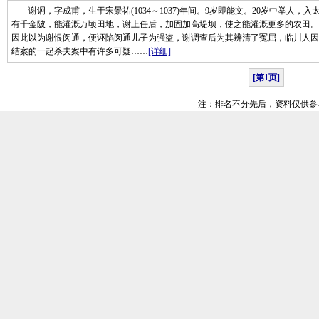
谢诇，字成甫，生于宋景祐(1034～1037)年间。9岁即能文。20岁中举人，入
有千金陂，能灌溉万顷田地，谢上任后，加固加高堤坝，使之能灌溉更多的农田。
因此以为谢恨闵通，便诬陷闵通儿子为强盗，谢调查后为其辨清了冤屈，临川人因
结案的一起杀夫案中有许多可疑……
[详细]
[第1页]
注：排名不分先后，资料仅供参