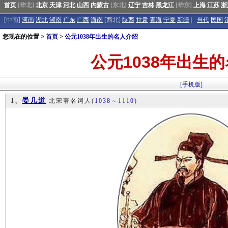
首页
[华北]
北京
天津
河北
山西
内蒙古
[东北]
辽宁
吉林
黑龙江
[华东]
上海
江苏
浙
[中南]
河南
湖北
湖南
广东
广西
海南
[西北]
陕西
甘肃
青海
宁夏
新疆
|
当代
民国
您现在的位置 >
首页
>
公元1038年出生的名人介绍
公元1038年出生
[手机版]
晏几道
1、
北宋著名词人
(
1038
～
1110
)