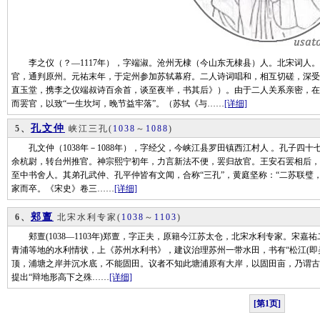
李之仪（？—1117年），字端淑。沧州无棣（今山东无棣县）人。北宋词人。
官，通判原州。元祐末年，于定州参加苏轼幕府。二人诗词唱和，相互切磋，深受
直玉堂，携李之仪端叔诗百余首，谈至夜半，书其后》）。由于二人关系亲密，在
而罢官，以致“一生坎坷，晚节益牢落”。（苏轼《与……
[详细]
孔文仲
5、
峡江三孔
(
1038
～
1088
)
孔文仲（1038年－1088年），字经父，今峡江县罗田镇西江村人 。孔子四十七
余杭尉，转台州推官。神宗熙宁初年，力言新法不便，罢归故官。王安石罢相后，
至中书舍人。其弟孔武仲、孔平仲皆有文闻，合称“三孔”，黄庭坚称：“二苏联璧，
家而卒。《宋史》卷三……
[详细]
郏亶
6、
北宋水利专家
(
1038
～
1103
)
郏亶(1038—1103年)郑亶，字正夫，原籍今江苏太仓，北宋水利专家。宋嘉祐二年(
青浦等地的水利情状，上《苏州水利书》，建议治理苏州一带水田，书有“松江(即
顶，浦塘之岸并沉水底，不能固田。议者不知此塘浦原有大岸，以固田亩，乃谓古
提出“辩地形高下之殊……
[详细]
[第1页]