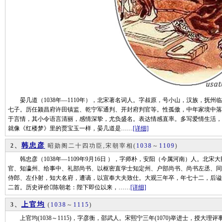
晏几道（1038年—1110年），北宋著名词人。字叔原，号小山，汉族，抚州
七子。历任颍昌府许田镇监、乾宁军通判、开封府判官等。性孤傲，中年家境中落
于言情，其小令语言清丽，感情深挚，尤负盛名。表达情感直率。多写爱情生活，
就像《红楼梦》里的贾宝玉一样，晏几道是……
[详细]
韩忠彦
2、
昭勋阁二十四功臣,宋朝宰相
(
1038
～
1109
)
韩忠彦（1038年—1109年9月16日 ），字师朴，安阳（今属河南）人。北
官、知瀛州、给事中、礼部尚书、以枢密直学士知定州、户部尚书、尚书左丞、同
侍郎、左仆射，知大名府，遭谪，以宣奉大夫致仕。大观三年卒，年七十二，后谥
二首。历史评价陈朝老：陛下即位以来，……
[详细]
上官均
3、
(
1038
～
1115
)
上官均(1038～1115)，字彦衡，邵武人。宋熙宁三年(1070)举进士，授大理