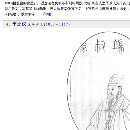
1085)授监察御史里行。适逢法官窦莘等审判相州(河北临漳)富人之子杀人免于
使用险吏，对莘等滥施酷刑，没人敢替莘伸张正义。上官均虽由蔡确推荐为御史，
泽(福建)。以后莘等……
[详细]
李之仪
4、
宋朝词人
(
1038
～
1117
)