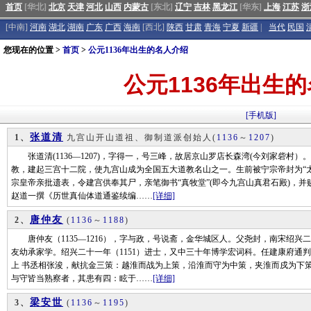
首页
[华北]
北京
天津
河北
山西
内蒙古
[东北]
辽宁
吉林
黑龙江
[华东]
上海
江苏
浙
[中南]
河南
湖北
湖南
广东
广西
海南
[西北]
陕西
甘肃
青海
宁夏
新疆
|
当代
民国
您现在的位置 >
首页
>
公元1136年出生的名人介绍
公元1136年出生
[手机版]
张道清
1、
九宫山开山道祖、御制道派创始人
(
1136
～
1207
)
张道清(1136―1207)，字得一，号三峰，故居京山罗店长森湾(今刘家砦村
教，建起三宫十二院，使九宫山成为全国五大道教名山之一。生前被宁宗帝封为“
宗皇帝亲批遗表，令建宫供奉其尸，亲笔御书“真牧堂”(即今九宫山真君石殿)，
赵道一撰《历世真仙体道通鉴续编……
[详细]
唐仲友
2、
(
1136
～
1188
)
唐仲友（1135—1216），字与政，号说斋，金华城区人。父尧封，南宋绍兴二
友幼承家学。绍兴二十一年（1151）进士，又中三十年博学宏词科。任建康府通
上 书丞相张浚，献抗金三策：越淮而战为上策，沿淮而守为中策，夹淮而戍为下
与守皆当熟察者，其患有四：眩于……
[详细]
梁安世
3、
(
1136
～
1195
)