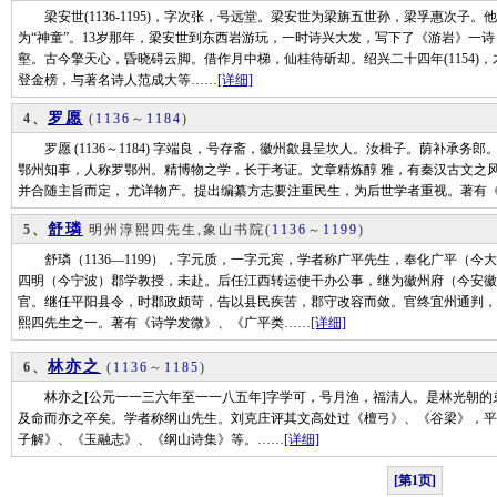
梁安世(1136-1195)，字次张，号远堂。梁安世为梁旃五世孙，梁孚惠次子
为“神童”。13岁那年，梁安世到东西岩游玩，一时诗兴大发，写下了《游岩》一
壑。古今擎天心，昏晓碍云脚。借作月中梯，仙桂待斫却。绍兴二十四年(1154)
登金榜，与著名诗人范成大等……
[详细]
罗愿
4、
(
1136
～
1184
)
罗愿 (1136～1184) 字端良，号存斋，徽州歙县呈坎人。汝楫子。荫补承务郎。
鄂州知事，人称罗鄂州。精博物之学，长于考证。文章精炼醇 雅，有秦汉古文之风
并合随主旨而定， 尤详物产。提出编纂方志要注重民生，为后世学者重视。著有《尔
舒璘
5、
明州淳熙四先生,象山书院
(
1136
～
1199
)
舒璘（1136—1199），字元质，一字元宾，学者称广平先生，奉化广平（今大
四明（今宁波）郡学教授，未赴。后任江西转运使干办公事，继为徽州府（今安徽
官。继任平阳县令，时郡政颇苛，告以县民疾苦，郡守改容而敛。官终宜州通判，
熙四先生之一。著有《诗学发微》、《广平类……
[详细]
林亦之
6、
(
1136
～
1185
)
林亦之[公元一一三六年至一一八五年]字学可，号月渔，福清人。是林光朝的
及命而亦之卒矣。学者称纲山先生。刘克庄评其文高处过《檀弓》、《谷梁》，平
子解》、《玉融志》、《纲山诗集》等。……
[详细]
[第1页]