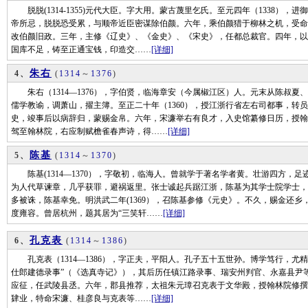
脱脱(1314-1355)元代大臣。字大用。蒙古蔑里乞氏。至元四年（1338）
帝所忌，脱脱恐受累，与顺帝近臣密谋除伯颜。六年，乘伯颜猎于柳林之机，受命将
改伯颜旧政。三年，主修《辽史》、《金史》、《宋史》，任都总裁官。四年，以
国库不足，铸至正通宝钱，印造交……
[详细]
朱右
4、
(
1314
～
1376
)
朱右（1314—1376），字伯贤，临海章安（今属椒江区）人。元末从陈叔夏
儒学教谕，调萧山，擢主簿。至正二十年（1360），授江浙行省左右司都事，转员
史，竣事后以病辞归，蒙赐金帛。六年，宋濂举右有良才，入史馆纂修日历，授翰
驾至翰林院，右应制赋檐雀春声诗，得……
[详细]
陈基
5、
(
1314
～
1370
)
陈基(1314—1370），字敬初，临海人。曾就学于著名学者黄。壮游四方，
为人代草谏章，几乎获罪，避祸返里。张士诚起兵踞江浙，陈基为其学士院学士，
多被诛，陈基幸免。明洪武二年(1369），召陈基参修《元史》。不久，赐金还
度雍容。曾居杭州，题其居为“三笑轩……
[详细]
孔克表
6、
(
1314
～
1386
)
孔克表（1314—1386），字正夫，平阳人。孔子五十五世孙。博学笃行，尤精
仕郎建德录事”（《选真寺记》），其后历任镇江路录事、瑞安州判官、永嘉县尹等
应征，任武陵县丞。六年，郡县推荐，太祖朱元璋召克表于文华殿，授翰林院修撰
肄业，特命宋濂、桂彦良与克表等……
[详细]