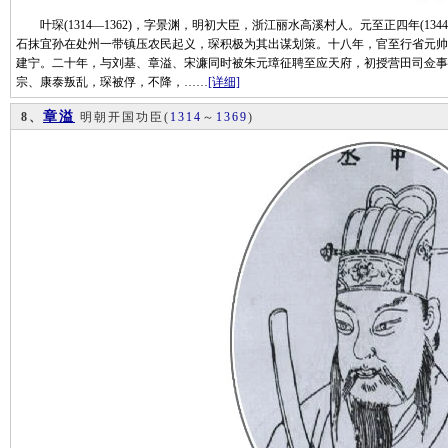
叶琛(1314—1362)，字景渊，明初大臣，浙江丽水高溪村人。元至正四年(13
石抹宜孙在处州一带镇压农民起义，琛积极为其出谋划策。十八年，官至行省元帅
建宁。二十年，与刘基、章溢、宋濂同时被朱元璋征聘至应天府，初授营田司佥事
宗、康泰叛乱，琛被俘，不降，……
[详细]
章溢
8、
明朝开国功臣
(
1314
～
1369
)