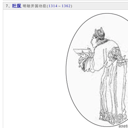
叶琛
7、
明朝开国功臣
(
1314
～
1362
)