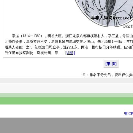
章溢（1314一1369），明初大臣。浙江龙泉八都镇横溪村人，字三益，号匡山
元帅府佥事，章溢皆辞不受，退隐龙泉与浦城交界之匡山。朱元璋取处州后，与刘
嗜杀人者能一之”。初授营田司佥事，巡行江东、两淮，推行按田分等纳税。任湖广
升任浙东按察副使，巡视处州。章……
[详细]
[第1页]
注：排名不分先后，资料仅供参
粤ICP