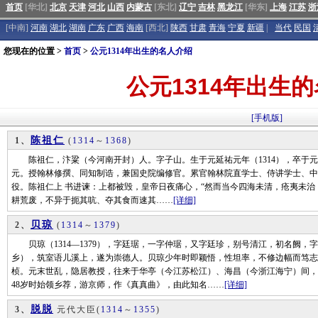
首页
[华北]
北京
天津
河北
山西
内蒙古
[东北]
辽宁
吉林
黑龙江
[华东]
上海
江苏
浙
[中南]
河南
湖北
湖南
广东
广西
海南
[西北]
陕西
甘肃
青海
宁夏
新疆
|
当代
民国
您现在的位置 >
首页
>
公元1314年出生的名人介绍
公元1314年出生
[手机版]
陈祖仁
1、
(
1314
～
1368
)
陈祖仁，汴粱（今河南开封）人。字子山。生于元延祐元年（1314），卒于元至正
元。授翰林修撰、同知制诰，兼国史院编修官。累官翰林院直学士、侍讲学士、中
役。陈祖仁上 书进谏：上都被毁，皇帝日夜痛心，“然而当今四海未清，疮夷未
耕荒废，不异于扼其吭、夺其食而速其……
[详细]
贝琼
2、
(
1314
～
1379
)
贝琼（1314—1379），字廷琚，一字仲琚，又字廷珍，别号清江，初名阙，
乡），筑室语儿溪上，遂为崇德人。贝琼少年时即颖悟，性坦率，不修边幅而笃志
桢。元末世乱，隐居教授，往来于华亭（今江苏松江）、海昌（今浙江海宁）间，
48岁时始领乡荐，游京师，作《真真曲》，由此知名……
[详细]
脱脱
3、
元代大臣
(
1314
～
1355
)