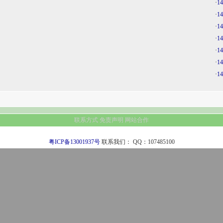
·
1
·
1
·
1
·
1
·
1
·
1
·
1
联系方式
免责声明
网站合作
粤ICP备13001937号
联系我们：
QQ：107485100