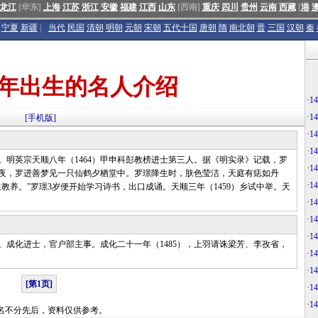
龙江
[华东]
上海
江苏
浙江
安徽
福建
江西
山东
[西南]
重庆
四川
贵州
云南
西藏
[
港
宁夏
新疆
|
当代
民国
清朝
明朝
元朝
宋朝
五代十国
唐朝
隋
南北朝
晋
三国
汉朝
秦
2年出生的名人介绍
·
1
·
1
[手机版]
·
1
·
1
。明英宗天顺八年（1464）甲申科彭教榜进士第三人。据《明实录》记载，罗
·
1
夜，罗进善梦见一只仙鹤夕栖堂中。罗璟降生时，肤色莹洁，天庭有痣如丹
·
1
教养。”罗璟3岁便开始学习诗书，出口成诵。天顺三年（1459）乡试中举。天
·
1
·
1
·
1
。成化进士，官户部主事。成化二十一年（1485），上羽请诛梁芳、李孜省，
·
1
·
1
[第1页]
·
1
·
1
名不分先后，资料仅供参考。