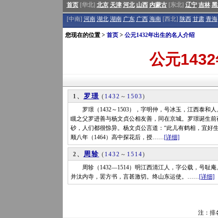
首页
[华北]
北京
天津
河北
山西
内蒙古
[东北]
辽宁
吉林
黑
[中南]
河南
湖北
湖南
广东
广西
海南
[西北]
陕西
甘肃
青海
您现在的位置 >
首页
>
公元1432年出生的名人介绍
公元143
罗璟
1、
(
1432
～
1503
)
罗璟（1432～1503），字明仲，号冰玉，江西泰和人
瞡之父罗进善与杨文贞公相友善，同在京城。罗璟诞生前
砂，人们都很惊异。杨文贞公言道：“此儿有鹤相，宜好生
顺八年（1464）高中探花后，授……
[详细]
周轸
2、
(
1432
～
1514
)
周轸（1432—1514）明江西清江人，字公载，号耻庵
并汰内寺，罢方书，言甚激切。终山东运使。……
[详细]
注：排