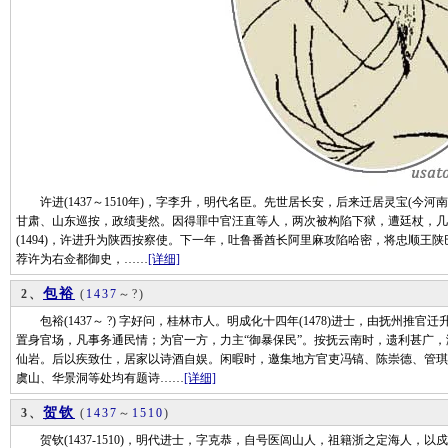
许进(1437～1510年)，字李升，明代名臣。先世居长安，后来迁居灵宝(今河南
甘肃、山东巡按，政绩斐然。因得罪中官汪直等人，两次被构陷下狱，遭廷杖，几乎被
(1494)，许进升为陕西按察使。下一年，吐鲁番酋长阿里麻攻陷哈密，将忠顺王
荐许为右佥都御史，……
[详细]
包裕
2、
(
1437
～?)
包裕(1437～ ?) 字好问，桂林市人。明成化十四年(1478)进士，由抚州推
置身官场，凡事务通民情；为官一方，力主“御暴保民”。按抚云南时，遗利甚广
仙岩。后以疾致仕，居家以诗酒自娱。闲暇时，邀集地方官吏冯镐、陈崇德、管琪
虞山、华景洞等处均有题诗……
[详细]
贺钦
3、
(
1437
～
1510
)
贺钦(1437-1510)，明代进士，字克恭，自号医闾山人，祖籍浙之定海人，