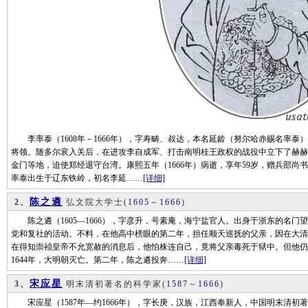
李率泰（1608年－1666年），字寿畴、叔达，本名延龄（努尔哈赤赐名率泰
将领。随多尔衮入关后，在进攻李自成军、打击南明桂王政权的战役中立下了赫赫战
金门等地，迫使郑经退守台湾。康熙五年（1666年）病逝，享年59岁，赠兵部尚书
率泰出生于辽东铁岭，初名李延……
[详细]
陈之遴
2、
弘文院大学士
(
1605
～
1666
)
陈之遴（1605—1666），字彦升，号素庵，海宁盐官人。出身于浙东的名门
党和复社的活动。不料，在他高中榜眼的第二年，担任顺天巡抚的父亲，因在大清
在得知崇祯皇帝不允宽赦的消息后，他怕株连自己，竟将父亲毒死于狱中。但他仍
1644年，大明朝灭亡。第二年，陈之遴投奔……
[详细]
宋应星
3、
明末清初著名的科学家
(
1587
～
1666
)
宋应星（1587年—约1666年），字长庚，汉族，江西奉新人，中国明末清初