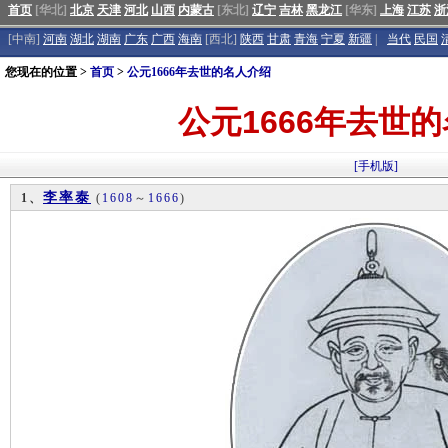
首页
[华北]
北京
天津
河北
山西
内蒙古
[东北]
辽宁
吉林
黑龙江
[华东]
上海
江苏
浙
[中南]
河南
湖北
湖南
广东
广西
海南
[西北]
陕西
甘肃
青海
宁夏
新疆
|
当代
民国
您现在的位置 >
首页
>
公元1666年去世的名人介绍
公元1666年去世
[手机版]
李率泰
1、
(
1608
～
1666
)