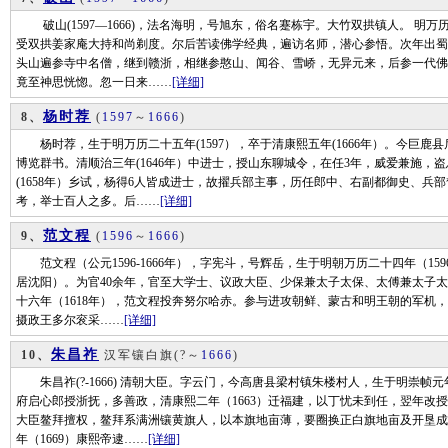
破山(1597—1666)，法名海明，号旭东，俗名蹇栋宇。大竹双拱镇人。 明万历
受双拱姜家庵大持和尚剃度。尔后苦读佛学经典，遍访名师，潜心参悟。次年出蜀
头山遍参寺中名僧，继到赣浙，相继参憨山、闻谷、雪峤，无异元来，后参一代佛
竟至神思恍惚。忽一日来……
[详细]
杨时荐
8、
(
1597
～
1666
)
杨时荐，生于明万历二十五年(1597），卒于清康熙五年(1666年）。今巨鹿
博览群书。清顺治三年(1646年）中进士，授山东聊城令，在任3年，威爱兼施
(1658年）乡试，杨得6人皆成进士，故擢兵部主事，历任郎中、右副都御史、兵部
考，举士百人之多。后……
[详细]
范文程
9、
(
1596
～
1666
)
范文程（公元1596-1666年），字宪斗，号辉岳，生于明朝万历二十四年（1
居沈阳）。为官40余年，官至大学士、议政大臣、少保兼太子太保、太傅兼太子太
十六年（1618年），范文程投奔努尔哈赤。参与进攻朝鲜、蒙古和明王朝的军机
摄政王多尔衮采……
[详细]
朱昌祚
10、
汉军镶白旗
(?～
1666
)
朱昌祚(?-1666) 清朝大臣。字云门，今高唐县梁村镇朱楼村人，生于明崇帧元年
府启心郎授浙抚，多善政，清康熙二年（1663）迁福建，以丁忧未到任，翌年改授
大臣鳌拜擅权，鳌拜系满洲镶黄旗人，以本旗地亩薄，要圈换正白旗地亩及开垦成
年（1669）康熙帝逮……
[详细]