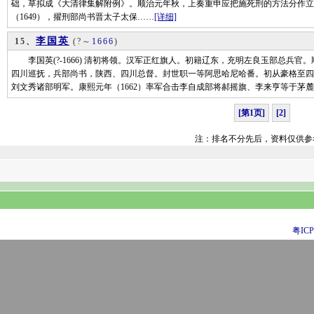
础，草拟成《大清律集解附例》。顺治元年秋，上奏重申应把施死刑的方法分作立
（1649），擢刑部尚书晋太子太保……
[详细]
李国英
15、
(?～
1666
)
李国英(?-1666) 清初将领。汉军正红旗人。初籍辽东，充明左良玉部总兵官。
四川巡抚，兵部尚书，陕西、四川总督。封世职一等阿思哈尼哈番。初从豪格至四
刘文秀诸部明军。康熙元年（1662）率军合击李自成部将郝摇旗、李来亨等于茅
[第1页]
[2]
注：排名不分先后，资料仅供参
粤ICP