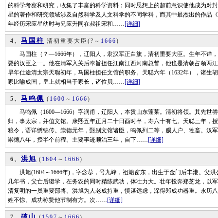
的科学考察和研究，收集了丰富的科学资料；同时思想上的超前意识使他成为对封
星的著作和研究领域涉及自然科学及人文科学的不同学科，而其中最杰出的作品《天
年经历宋应星幼时与兄应升同在叔祖宋和……
[详细]
马国柱
4、
清初重要大臣
(?～
1666
)
马国柱（？—1666年），辽阳人，隶汉军正白旗，清初重要大臣。生年不详，
要的汉臣之一。他在清军入关后奉旨担任江南江西河南总督，他也是清朝占领两江地
早年仕途清太宗天聪初年，马国柱担任文馆的职务。天聪六年（1632年），诸生
家比喻成国，皇上就相当于家长，诸位贝……
[详细]
马鸣佩
5、
(
1600
～
1666
)
马鸣佩（1600—1666）字润甫，辽阳人，本贯山东蓬莱。清初将领。其先世
归，事太宗，并值文馆。康熙五年正月二十日酉时卒，寿六十有七。天聪三年，授
粮令，语详绣锦传。崇德元年，甄别文馆诸臣，鸣佩列二等，赐人户、牲畜。汉军
崇德八年，授半个前程。主要事迹顺治三年，自下……
[详细]
洪旭
6、
(
1604
～
1666
)
洪旭(1604～1666年)，字念荩，号九峰，祖籍窗东，出生于金门后丰港。父
几年书，父亡后辍学，在务农的同时精练武功，体壮力大。壮年投奔郑芝龙，以军
清复明的一员重要部将。洪旭为人老成持重，慎谋远虑，深得郑成功器重。永历八年(
姓不惊。成功称赞他节制有方。次……
[详细]
破山
7、
(
1597
～
1666
)