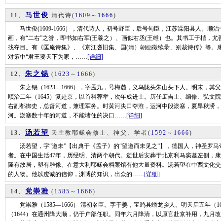
马世俊
11、
清代诗
(
1609
～
1666
)
马世俊(1609-1666），清代诗人，初号野臣，后号甸臣，江苏溧阳县人。顺
画，有“二右”之誉，即书如右军(王羲之）、画似右丞(王维）也。其书工于楷，
找夺目。有《匡庵诗集》、《京江耆旧集、国(清）朝画徵续录、别裁诗传》等。康熙
对策中“君王要天下为家，……
[详细]
朱之锡
12、
(
1623
～
1666
)
朱之锡（1623—1666），字孟九，号梅麓，义乌陇头朱山头下人。明末，其
顺治二年（1645）复赴京，以首科荐举，次年成进士。历任庶吉士、编修、弘文
右副都御史，总督河道，兼理军务。时黄河决口夺淮，运河中段淤塞，夏旱秋涝，
河。淤塞数十年的河道，不能堵住的决口……
[详细]
汤若望
13、
天主教耶稣会修士、神父、学者
(
1592
～
1666
)
汤若望，字“道未”【出典于《孟子》的“望道而未见之”】，德国人，神圣罗马
者。在中国生活47年，历经明、清两个朝代。逝世后安葬于北京利马窦墓左侧，康
隆有故居，塑有雕像。在意大利耶稣会档案馆有他大量资料。汤若望在中西文化交
的人物。他以虔诚的信仰，渊博的知识，出众的……
[详细]
党崇雅
14、
(
1585
～
1666
)
党崇雅（1585—1666） 清初名臣。字于姜，宝鸡县蟠龙乡人。明天启五年（
（1644）在通州降大顺，仍于户部任职。同年六月降清，以原官赴京补用，九月