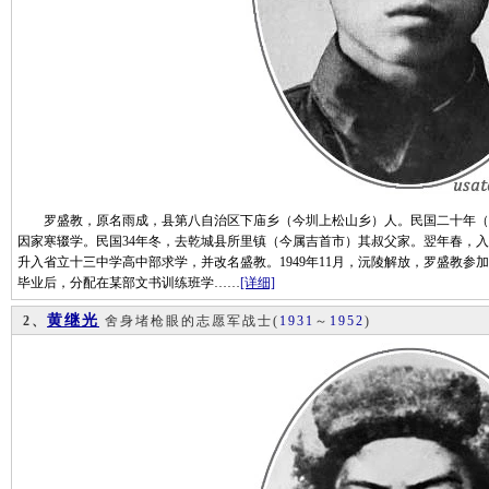
罗盛教，原名雨成，县第八自治区下庙乡（今圳上松山乡）人。民国二十年（19
因家寒辍学。民国34年冬，去乾城县所里镇（今属吉首市）其叔父家。翌年春，入
升入省立十三中学高中部求学，并改名盛教。1949年11月，沅陵解放，罗盛教参加
毕业后，分配在某部文书训练班学……
[详细]
黄继光
2、
舍身堵枪眼的志愿军战士
(
1931
～
1952
)