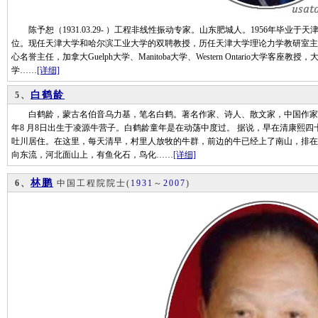
陈予恕（1931.03.29- ）工程非线性振动专家。山东肥城人。1956年毕业于
位。现任天津大学和哈尔滨工业大学的双聘教授，历任天津大学理论力学教研室主
心名誉主任，加拿大Guelph大学、Manitoba大学、Western Ontario大学
学……
[详细]
白鹤龄
5、
白鹤龄，蒙古名伯音乌力基，笔名白鹤。著名作家、诗人、散文家，中国作家协会
年8 月8日出生于凌源牛营子。白鹤龄童年是在动荡中度过。 据说，早在清康熙四十
吐川居住。在这里，每天清早，村里人放牧的牛群，前边的牛已经上了南山，排在
向东流，河北面山上，有鱼化石，鸟化……
[详细]
林鹏
6、
中国工程院院士
(
1931
～
2007
)