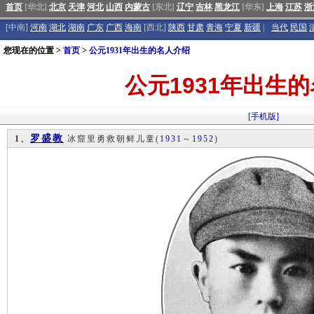
首页
[华北]
北京
天津
河北
山西
内蒙古
[东北]
辽宁
吉林
黑龙江
[华东]
上海
江苏
浙
[中南]
河南
湖北
湖南
广东
广西
海南
[西北]
陕西
甘肃
青海
宁夏
新疆
|
当代
民国
您现在的位置 >
首页
>
公元1931年出生的名人介绍
公元1931年出生
[手机版]
罗盛教
1、
冰窟里勇救朝鲜儿童
(
1931
～
1952
)