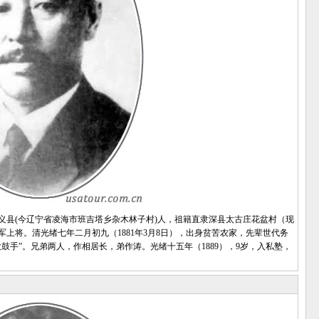
奉天义县(今辽宁省凌海市班吉塔乡杂木林子村)人，祖籍直隶深县太古庄花盆村（现
上将。清光绪七年二月初九（1881年3月8日），出身贫苦农家，先辈世代务
鼓手”。兄弟两人，作相居长，弟作涛。光绪十五年（1889），9岁，入私塾，