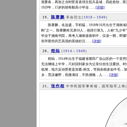
渐萧条，再加之当时匪首袁绵文驻兵县城，四处抢劫，匪
1929年，15岁的胡有猷高小毕业……
[详细]
陈赛鹏
19、
革命烈士
(
1918
～
1949
)
陈赛鹏，名连盛，字积猛，1918年10月出生于湖南省
刚”之一。陈赛鹏有兄弟10人，他排行第九，人称“九少爷
毕业于湘南书院，再考入湘南道南初中，仅读一期，即辍学
崇拜那些武艺高强的英雄好汉……
[详细]
程灿
20、
(
1914
～
1949
)
程灿，1914年出生于福建省莆田广业山区的一个贫穷家庭
无法继续上中学，只好回到家乡为父亲分担生活重担。时
低潮，地方反动势更是加紧-倒戈，苛捐杂税多如牛毛，加
乡，荒凉遍野，疮痍满目，不胜感慨，人……
[详细]
张作相
21、
中华民国军事将领，国军陆军上将