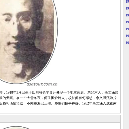
·
1
·
1
·
1
·
1
·
1
·
1
·
1
1918年3月出生于四川省长宁县开佛乡一个地主家庭。弟兄六人，余文涵居
常的天赋。在一个大雪冬夜，师生围炉烤火，校长问有何感想，余文涵沉吟片
膝相谈情洽洽，不闻更漏已三催。师生们拍手称好。1932年余文涵入成都南