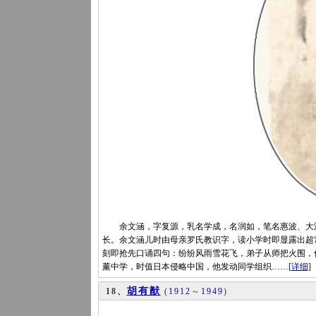
余文涵，字复源，乳名学成，名润如，笔名惠波、大涛，
长。余文涵儿时由母亲罗氏教识字，读小学时即显露出超
刻即抢先口诵四句：纷纷风雨雪花飞，弟子从师把火围，促
薰中学，时值日本侵略中国，他发动同学组织……
[详细]
胡有猷
18、
(
1912
～
1949
)