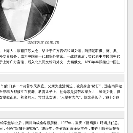
字子欣，上海人，原籍江苏太仓。毕业于广方言馆和同文馆，随清朝驻俄、德、奥、
外交界服务，成为中国第一代职业外交家。一战结束后，曾代表中华民国率代
就读于上海广方言馆，后入北京同文馆习外文，尤精俄文。1893年奉派担任中国驻
市)南口乡一个贫苦农民家庭。父亲为生活所迫，被卖身当“猪仔”，远走南洋做
全部精力都倾注在抚养、教育儿子上。他母亲是贫苦农家女儿，虽无文化，但
女要做正直、善良的人。常对儿女说：“人要有志气”。陈光是长子，她十分疼
测绘学堂毕业后，回川为成渝各报撰稿。1927年，重庆《新蜀报》聘请担任总。
，创办“新闻学研究所”。1933年，任省政府编译室主任，兼任川康善后督办