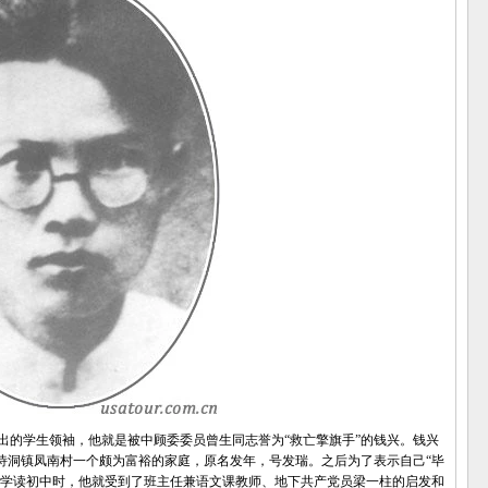
的学生领袖，他就是被中顾委委员曾生同志誉为“救亡擎旗手”的钱兴。钱兴
属广西)诗洞镇凤南村一个颇为富裕的家庭，原名发年，号发瑞。之后为了表示自己“毕
中学读初中时，他就受到了班主任兼语文课教师、地下共产党员梁一柱的启发和