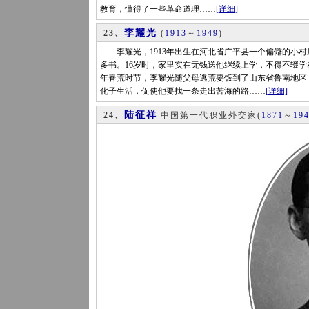
教育，懂得了一些革命道理……
[详细]
李耀光
23、
(
1913
～
1949
)
李耀光，1913年出生在河北省广平县一个偏僻的小村
多书。16岁时，家里实在无钱送他继续上学，不得不辍学
年春荒时节，李耀光随父母逃荒要饭到了山东省鲁南地区
化子生活，促使他要找一条走出苦海的路……
[详细]
陆征祥
24、
中国第一代职业外交家
(
1871
～
19