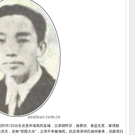
历9月1日出生在贵州省凤冈县城，父亲胡怀宗，做黄丝、食盐生意，家境较
遭受洪灾，史称“癸酉大水”，父亲不幸被淹死。此后母亲何氏操持家务，但家境日