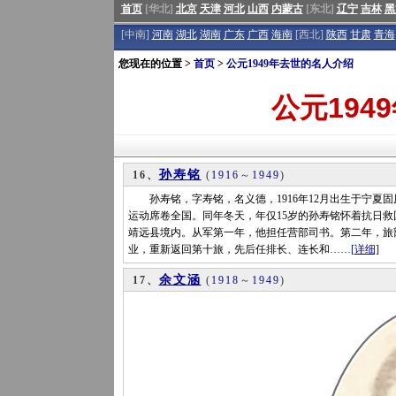
首页
[华北]
北京
天津
河北
山西
内蒙古
[东北]
辽宁
吉林
黑
[中南]
河南
湖北
湖南
广东
广西
海南
[西北]
陕西
甘肃
青海
您现在的位置 >
首页
>
公元1949年去世的名人介绍
公元194
孙寿铭
16、
(
1916
～
1949
)
孙寿铭，字寿铭，名义德，1916年12月出生于宁夏固
运动席卷全国。同年冬天，年仅15岁的孙寿铭怀着抗日
靖远县境内。从军第一年，他担任营部司书。第二年，旅
业，重新返回第十旅，先后任排长、连长和……
[详细]
余文涵
17、
(
1918
～
1949
)