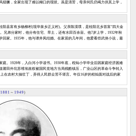
风猖獗，全家出现了难以糊口的现状。虽是清苦，母亲何氏仍竭力供其上学，
桂阳县富有乡杨柳村(现华泉乡正义村)。父亲陈漠璞，是桂阳北乡首富“四大金
”。兄弟分家时，他分有住宅、旱土，还有水田百余亩。他7岁上学，1932年秋
回家。1935年，他与谭井凤结婚。在家居的几年间，他爱看些武侠小说，最
。1928年，入白河小学读书。1930年底，程灿小学毕业后因家庭经济困难
值莆田外坑苏维埃政权被国民党地方当局残酷镇压，广业山区的革命斗争转入
上在农村大抽壮丁，弄得人民群众苦不堪言。年仅16岁的程灿面对战后的家
(
1881
～
1949
)