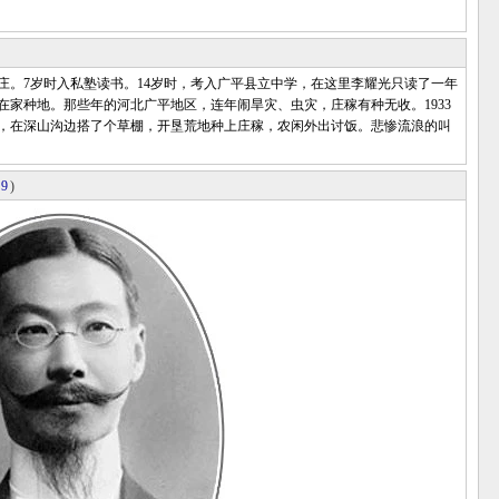
庄。7岁时入私塾读书。14岁时，考入广平县立中学，在这里李耀光只读了一年
在家种地。那些年的河北广平地区，连年闹旱灾、虫灾，庄稼有种无收。1933
，在深山沟边搭了个草棚，开垦荒地种上庄稼，农闲外出讨饭。悲惨流浪的叫
49
)