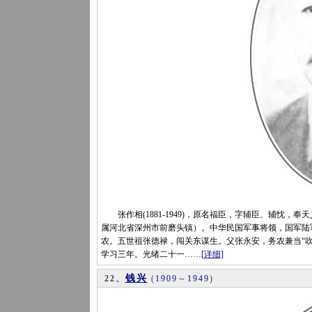
张作相(1881-1949)，原名福臣，字辅臣、辅忱，
属河北省深州市前磨头镇）。中华民国军事将领，国军陆军
农。五世祖张德禄，闯关东谋生。父张永安，务农兼当“吹
学习三年。光绪二十一……
[详细]
钱兴
22、
(
1909
～
1949
)