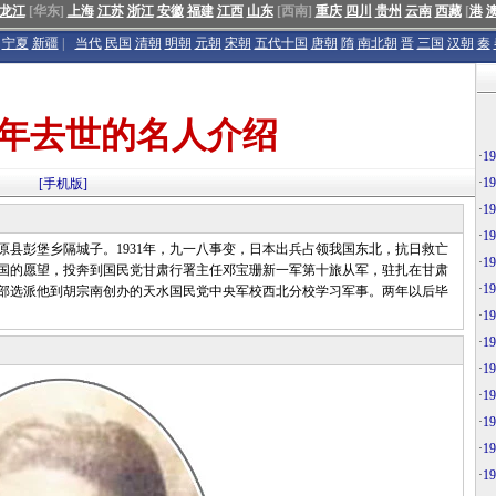
龙江
[华东]
上海
江苏
浙江
安徽
福建
江西
山东
[西南]
重庆
四川
贵州
云南
西藏
[
港
宁夏
新疆
|
当代
民国
清朝
明朝
元朝
宋朝
五代十国
唐朝
隋
南北朝
晋
三国
汉朝
秦
9年去世的名人介绍
·
1
·
1
[手机版]
·
1
·
1
原县彭堡乡隔城子。1931年，九一八事变，日本出兵占领我国东北，抗日救亡
·
1
救国的愿望，投奔到国民党甘肃行署主任邓宝珊新一军第十旅从军，驻扎在甘肃
·
1
部选派他到胡宗南创办的天水国民党中央军校西北分校学习军事。两年以后毕
·
1
·
1
·
1
·
1
·
1
·
1
·
1