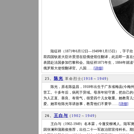
陆征祥（1871年6月12日—1949年1月15日），
荷四国钦差大臣许景澄在驻俄使馆任翻译，此后即一直在
表团赴法国参加巴黎和会。陆征祥1871年生，1884年
俄罗斯大使馆翻译官。八国……
[详细]
陈光
25、
革命烈士
(
1918
～
1949
)
陈光，原名陈益昌，1918年出生于广东省梅县(今梅州
苦工。十多年后，病死于异域。母亲年轻守寡，把自己的
为人正直、善良、有骨气，很受四个儿女敬重。她教育儿
爱。她常给陈光等讲故事，教育他们不要学……
[详细]
王白与
26、
(
1902
～
1949
)
王白与（1902-1949）名本霖，今蓬安柳滩人。陆军
因张澜和蒲殿俊推荐，出任二十一军政治部宣传科长。期间