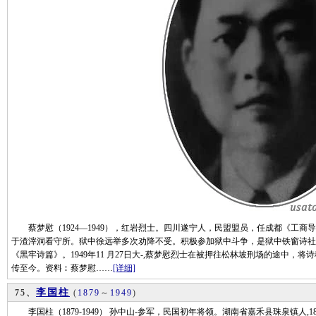
蔡梦慰（1924—1949），红岩烈士。四川遂宁人，民盟盟员，任成都《工商导
于渣滓洞看守所。狱中徐远举多次劝降不受。积极参加狱中斗争，是狱中铁窗诗社
《黑牢诗篇》。1949年11 月27日大-,蔡梦慰烈士在被押往松林坡刑场的途中
传至今。资料︰蔡梦慰……
[详细]
李国柱
75、
(
1879
～
1949
)
李国柱（1879-1949） 孙中山-参军，民国初年将领。湖南省嘉禾县珠泉镇人,1