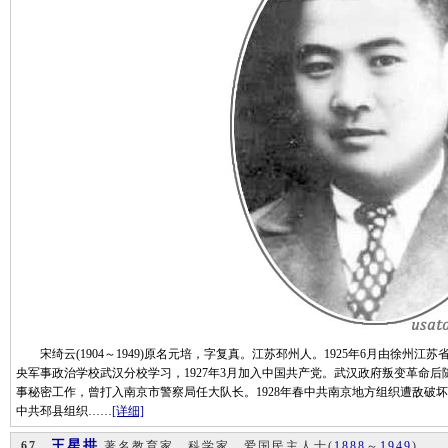
宋绮云(1904～1949)原名元培，字复真。江苏邳州人。1925年6月由徐州江苏
央军事政治学校武汉分校学习，1927年3月加入中国共产党。武汉政府叛变革命
事秘密工作，曾打入南京市警察局任大队长。1928年春中共南京地方组织遭敌破坏
中共邳县组织……
[详细]
王星拱
67、
著名教育家、科学家、爱国民主人士
(
1888
～
1949
)