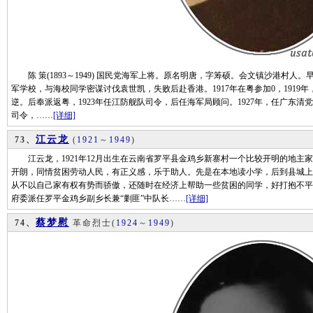
陈 策(1893～1949) 国民党海军上将。原名明唐，字筹硕。会文镇沙港村人。
军学校，与海校同学密谋讨伐袁世凯，失败后赴香港。1917年在粤参加0，191
逆。后奉派返粤，1923年任江防舰队司令，后任海军局顾问。1927年，任广东清
司令，……
[详细]
江云龙
73、
(
1921
～
1949
)
江云龙，1921年12月出生在云南省罗平县金鸡乡新寨村一个比较开明的地主
开朗，同情贫困劳动人民，有正义感，乐于助人。先是在本地读小学，后到县城上
从不以自己家有权有势而骄傲，还随时在经济上帮助一些贫困的同学，好打抱不平，
府委派任罗平金鸡乡副乡长兼“剿匪”中队长……
[详细]
蔡梦慰
74、
革命烈士
(
1924
～
1949
)