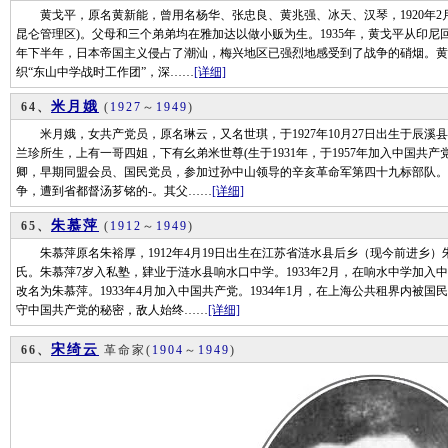
黄戈平，原名黄新能，曾用名杨华、张忠良、黄兆强、冰天、汉琴，1920年2月
昆仑管理区)。父母和三个弟弟均在雅加达以做小贩为生。1935年，黄戈平从印尼回
年下半年，日本帝国主义侵占了潮汕，梅兴地区已强烈地感受到了战争的硝烟。黄
织“东山中学战时工作团”，深……
[详细]
米月娥
64、
(
1927
～
1949
)
米月娥，女共产党员，原名琳云，又名世琪，于1927年10月27日出生于辰溪
兰珍所生，上有一哥四姐，下有幺弟米世尊(生于1931年，于1957年加入中国共
卿，早期同盟会员、国民党员，参加过孙中山领导的辛亥革命军第四十九标部队。
争，遭到省都督汤芗铭的-。其父……
[详细]
朱慕萍
65、
(
1912
～
1949
)
朱慕萍原名朱裕厚，1912年4月19日出生在江苏省涟水县后乡（现今前进乡
氏。朱慕萍7岁入私塾，肄业于涟水县响水口中学。1933年2月，在响水中学加
改名为朱慕萍。1933年4月加入中国共产党。1934年1月，在上海公共租界内被
守中国共产党的秘密，敌人始终……
[详细]
宋绮云
66、
革命家
(
1904
～
1949
)