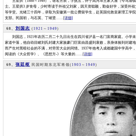
王星拱（1888～1949），谱名芳辰，字抚五，怀宁高河埠王家大屋（今马庙
士。王星拱3 岁丧母，少时寄读于外祖父刘家，因天资聪颖，勤奋好学，深受外祖父
等学堂。光绪三十四年，录取为安徽第一批公费留学生，赴英国伦敦皇家理工学院研
支部。民国初，与石英、丁绪贤……
[详细]
刘国志
68、
(
1921
～
1949
)
刘国志，1921年农历二月二十九日出生在四川省泸县一名门富商家庭。小学未
家道中落，他自幼目睹刘氏封建大家族豪门巨富由昌盛到衰败，亲身体验到封建地
而产生对黑暗社会的不满，对劳苦大众的同情。1937年他考入成都建国中学高中
阅读的《大众哲学》、《思想方-》等大量的……
[详细]
张廷枢
69、
民国时期东北军将领
(
1903
～
1949
)