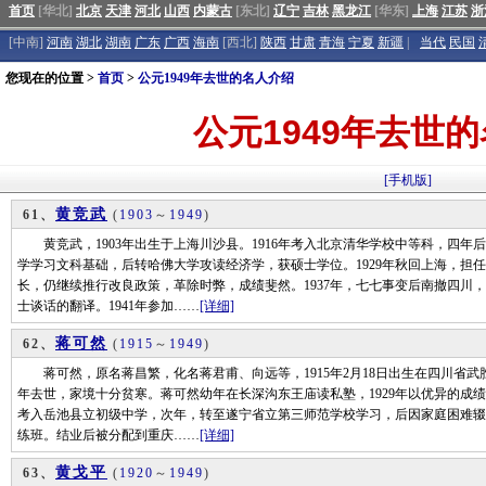
首页
[华北]
北京
天津
河北
山西
内蒙古
[东北]
辽宁
吉林
黑龙江
[华东]
上海
江苏
浙
[中南]
河南
湖北
湖南
广东
广西
海南
[西北]
陕西
甘肃
青海
宁夏
新疆
|
当代
民国
您现在的位置 >
首页
>
公元1949年去世的名人介绍
公元1949年去世
[手机版]
黄竞武
61、
(
1903
～
1949
)
黄竞武，1903年出生于上海川沙县。1916年考入北京清华学校中等科，四年后
学学习文科基础，后转哈佛大学攻读经济学，获硕士学位。1929年秋回上海，担任
长，仍继续推行改良政策，革除时弊，成绩斐然。1937年，七七事变后南撤四川
士谈话的翻译。1941年参加……
[详细]
蒋可然
62、
(
1915
～
1949
)
蒋可然，原名蒋昌繁，化名蒋君甫、向远等，1915年2月18日出生在四川省
年去世，家境十分贫寒。蒋可然幼年在长深沟东王庙读私塾，1929年以优异的成绩，
考入岳池县立初级中学，次年，转至遂宁省立第三师范学校学习，后因家庭困难辍学
练班。结业后被分配到重庆……
[详细]
黄戈平
63、
(
1920
～
1949
)