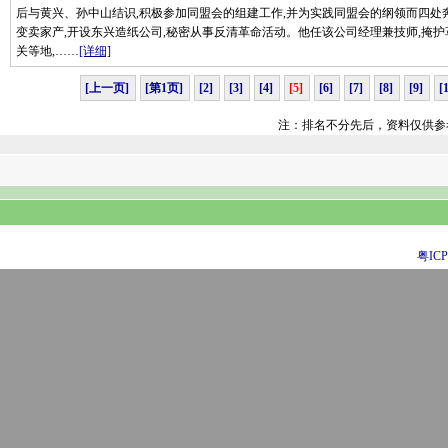
后与黄兴、孙中山结识,积极参加同盟会的组建工作,并为实践同盟会的纲领而四处奔忙
变卖家产,开设东兴造纸公司,秘密从事反清革命活动。他任该公司经理兼技师,掩护
关等地,……
[详细]
[上一页]
[第1页]
[2]
[3]
[4]
[5]
[6]
[7]
[8]
[9]
[
注：排名不分先后，资料仅供参
粤ICP