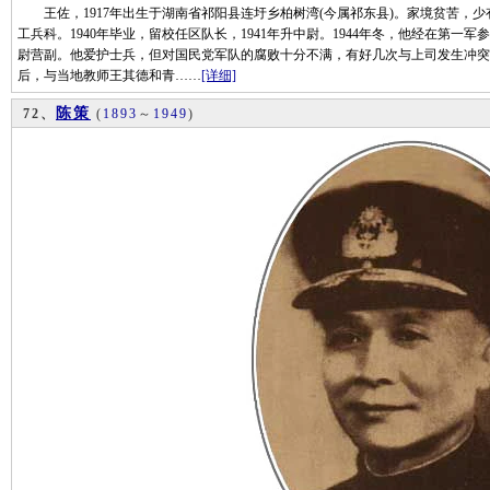
王佐，1917年出生于湖南省祁阳县连圩乡柏树湾(今属祁东县)。家境贫苦，少有
工兵科。1940年毕业，留校任区队长，1941年升中尉。1944年冬，他经在第
尉营副。他爱护士兵，但对国民党军队的腐败十分不满，有好几次与上司发生冲突，
后，与当地教师王其德和青……
[详细]
陈策
72、
(
1893
～
1949
)