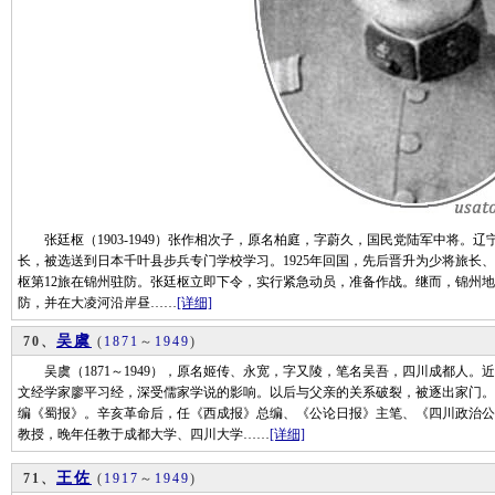
张廷枢（1903-1949）张作相次子，原名柏庭，字蔚久，国民党陆军中将。辽宁义
长，被选送到日本千叶县步兵专门学校学习。1925年回国，先后晋升为少将旅长、
枢第12旅在锦州驻防。张廷枢立即下令，实行紧急动员，准备作战。继而，锦州地
防，并在大凌河沿岸昼……
[详细]
吴虞
70、
(
1871
～
1949
)
吴虞（1871～1949），原名姬传、永宽，字又陵，笔名吴吾，四川成都人。
文经学家廖平习经，深受儒家学说的影响。以后与父亲的关系破裂，被逐出家门。1
编《蜀报》。辛亥革命后，任《西成报》总编、《公论日报》主笔、《四川政治公报
教授，晚年任教于成都大学、四川大学……
[详细]
王佐
71、
(
1917
～
1949
)