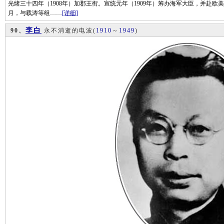
光绪三十四年（1908年）加郡王衔。宣统元年（1909年）筹办海军大臣，并赴欧
月，与载涛等组……
[详细]
李白
90、
永不消逝的电波
(
1910
～
1949
)