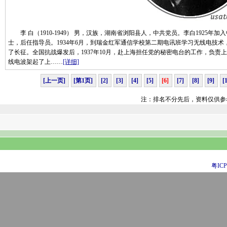
李 白（1910-1949） 男，汉族，湖南省浏阳县人，中共党员。李白1925年加
士，后任指导员。1934年6月，到瑞金红军通信学校第二期电讯班学习无线电技
了长征。全国抗战爆发后，1937年10月，赴上海担任党的秘密电台的工作，负
线电波架起了上……
[详细]
[上一页]
[第1页]
[2]
[3]
[4]
[5]
[6]
[7]
[8]
[9]
[
注：排名不分先后，资料仅供参
粤ICP