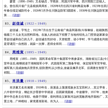
廖震 （1890--1949）又名锡贞，字雨辰，民国川军中将。四川简阳三岔镇
业。曾任四川省广元县税捐局局长，1920年8月任四川省剑阁县知事，1923年任四川
年春任绥定城防司令，1926年5月升任川陕边防军3团团长，1930年任川陕边防军第
第……
[详细]
赵信诚
83、
(
1922
～
1949
)
赵信诚，字笃之，1922年7月出生于云南省广南县阿基得(今珠琳镇，祖籍陕西
领着三个儿女无法照料田地。在族人的劝说下招赘了当地何绍先上门照管赵家家业
育赵信诚和自己的儿子。赵信诚生性好动，天资聪慧，读小学时，学习成绩名列前
是背诵完一自然段，就跺一次脚，惹得全班同……
[详细]
周维寅
84、
(
1895
～
1949
)
周维寅（1895—1949） 国民革命军第十集团军中将参谋长。湖南省沅江县(今沅
堂毕业后,相继就读于湖南陆军小学、武昌陆军第二预备学校、保定陆军军官学校。1
湘军第八混成旅炮兵营营长,驻防澧州,以少胜众,攻破吴佩孚北军。后调唐生智部下,参
祁阳,……
[详细]
肖洪量
85、
(
1910
～
1949
)
肖洪量又名肖湘潮，1910年生，辰溪县上蒲溪瑶族乡五宝田村人，其父早丧，兄
八中初中毕业，继赴长沙育群中学就读，后因家境困难，中途辍学。1937年，他
屏中学总务主任等职。他善于理财，曾利用岳父家靠河边的宽敞房地开面粉厂，又
置土地，广种柑桔，家境逐渐富裕。肖为人……
[详细]