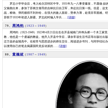
罗志小学毕业后，考入哈尔滨特区中学。1931年九一八事变爆发，不愿做-奴的
父偷跑出来，参加了苏炳文领导的吉林抗日自卫军，奔赴抗日第一线。但是，这支
战，粮饷、弹药都得不到补给，在强大的敌人面前，势单力薄，处境非常困难。经
苏联于1933年初进入新疆。罗志此时编入学兵……
[详细]
周鸿钧
79、
(
1923
～
1949
)
周鸿钧（1923-1949）1923年4月21日出生在开县城南门外狗头桥一个木
教，他也是一个虔诚的教徒。他升入开县中学后，课余常读生活书店等出版社出版
迁万县的金陵高中。在校常与思想进步的师生交往，阅读进步书刊，与同学结社办
以便用自己的笔去揭露国民党反动派的……
[详细]
黄楠材
80、
(
1907
～
1949
)