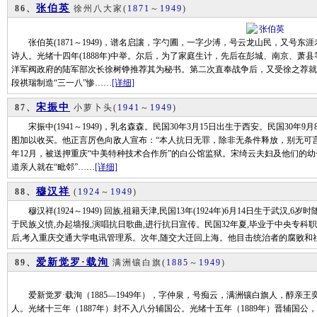
张伯英
86、
徐州八大家
(
1871
～
1949
)
张伯英(1871～1949)，谱名启讓，字勺圃，一字少溥，号云龙山民，又号东
诗人。光绪十四年(1888年)中举。尔后，为了家庭生计，先后在彭城、南京、萧县等
洋军阀政府的陆军部次长徐树铮推荐其为秘书。第二次直奉战争后，又受徐之荐就
段祺瑞制造“三一八”惨……
[详细]
宋振中
87、
小萝卜头
(
1941
～
1949
)
宋振中(1941～1949)，乳名森森。民国30年3月15日出生于西安。民国30
图加以收买。他正言厉色向敌人宣布：“本人抗日无罪，除非无条件释放，别无可言
年12月，被送押重庆“中美特种技术合作所”的白公馆监狱。宋绮云夫妇及他们的幼
道亲人就在“毗邻”……
[详细]
穆汉祥
88、
(
1924
～
1949
)
穆汉祥(1924～1949) 回族,祖籍天津,民国13年(1924年)6月14日生于武汉
于民族义愤,办起墙报,演唱抗日歌曲,进行抗日宣传。民国32年夏,毕业于中央专
后,考入重庆交通大学电讯管理系。次年,随交大迁回上海。他目击统治者的腐败和社会
爱新觉罗·载洵
89、
满洲镶白旗
(
1885
～
1949
)
爱新觉罗·载洵（1885—1949年），字仲泉，号痴云，满洲镶白旗人，醇亲
人。光绪十三年（1887年）封不入八分辅国公。光绪十五年（1889年）晋辅国公