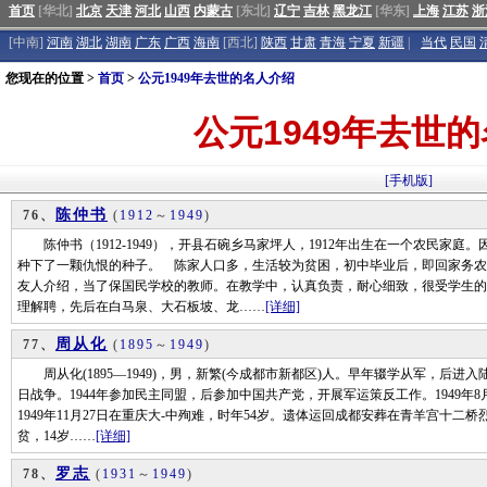
首页
[华北]
北京
天津
河北
山西
内蒙古
[东北]
辽宁
吉林
黑龙江
[华东]
上海
江苏
浙
[中南]
河南
湖北
湖南
广东
广西
海南
[西北]
陕西
甘肃
青海
宁夏
新疆
|
当代
民国
您现在的位置 >
首页
>
公元1949年去世的名人介绍
公元1949年去世
[手机版]
陈仲书
76、
(
1912
～
1949
)
陈仲书（1912-1949），开县石碗乡马家坪人，1912年出生在一个农民家庭
种下了一颗仇恨的种子。 陈家人口多，生活较为贫困，初中毕业后，即回家务农
友人介绍，当了保国民学校的教师。在教学中，认真负责，耐心细致，很受学生的
理解聘，先后在白马泉、大石板坡、龙……
[详细]
周从化
77、
(
1895
～
1949
)
周从化(1895—1949)，男，新繁(今成都市新都区)人。早年辍学从军，后
日战争。1944年参加民主同盟，后参加中国共产党，开展军运策反工作。1949年8
1949年11月27日在重庆大-中殉难，时年54岁。遗体运回成都安葬在青羊宫十二
贫，14岁……
[详细]
罗志
78、
(
1931
～
1949
)