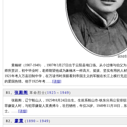
黄楠材（1907-1949），1907年3月27日出于云阳县坳口场。从小过继与
师所赏识，初中毕业时，老师期望他成为象楠木一样高大、挺拔、坚实有用的人材而
1921年考入万县旧制中学，在万读书时亲眼看到帝国主义的军舰在长江上横行无
的爱国热情。他于1925年考……
[详细]
张殿阁
81、
革命烈士
(
1925
～
1949
)
张殿阁，辽宁鞍山人，1925年8月24日出生。生前系鞍山市-铁东分局公安排驻和
罪嫌疑人时，与犯罪嫌疑人英勇搏斗，壮烈牺牲，年仅24岁。1949年11月10日
士。……
[详细]
廖震
82、
(
1890
～
1949
)