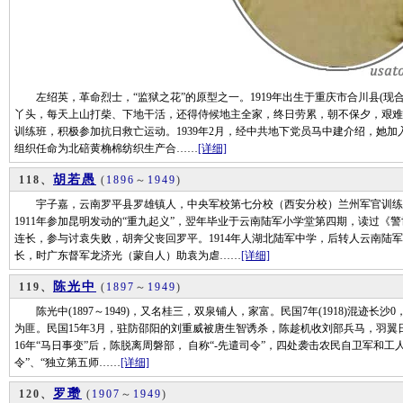
左绍英，革命烈士，“监狱之花”的原型之一。1919年出生于重庆市合川县(现
丫头，每天上山打柴、下地干活，还得侍候地主全家，终日劳累，朝不保夕，艰难地
训练班，积极参加抗日救亡运动。1939年2月，经中共地下党员马中建介绍，她
组织任命为北碚黄桷棉纺织生产合……
[详细]
胡若愚
118、
(
1896
～
1949
)
宇子嘉，云南罗平县罗雄镇人，中央军校第七分校（西安分校）兰州军官训练
1911年参加昆明发动的“重九起义”，翌年毕业于云南陆军小学堂第四期，读过《警
连长，参与讨袁失败，胡奔父丧回罗平。1914年人湖北陆军中学，后转人云南陆
长，时广东督军龙济光（蒙自人）助袁为虐……
[详细]
陈光中
119、
(
1897
～
1949
)
陈光中(1897～1949)，又名桂三，双泉铺人，家富。民国7年(1918)混迹
为匪。民国15年3月，驻防邵阳的刘重威被唐生智诱杀，陈趁机收刘部兵马，羽
16年“马日事变”后，陈脱离周磐部， 自称“-先遣司令”，四处袭击农民自卫军和工
令”、“独立第五师……
[详细]
罗瓒
120、
(
1907
～
1949
)