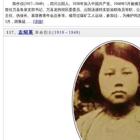
陈作仪(1917--1949），四川云阳人。1938年加入中国共产党。1948年5月被捕
曾任万县鱼泉支部书记、万县龙驹坝区委委员、云阳汤溪特支驻渝联络员等职，公
主任、伪保长、基督教青年会总务等。领导过煤矿工人运动，参加过-，为掩护同志
5月，因叛徒……
[详细]
左绍英
117、
革命烈士
(
1919
～
1949
)