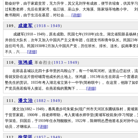
勤奋好学，由于家庭贫苦，无力升学，其父见刘学有成效，便节衣缩食，供其学习
过私塾老师，先后在黄家湾、临江镇、巫山乡、大海溪、陈家场等地教小学。 刘
教书期间，由于生活在基层，对社会……
[详细]
成建军
109、
(
1918
～
1949
)
成建军(1918～1949)，原名成勤。民国七年(1918年)出生。湖北省阳新县杨
并担任大队长，次年又加入中国共产主义青年团，任团支书和青年队长。民国23
连任司号员。民国1938年2月加入中国共产党，历任班长、排长、连长。皖南事
不久，六……
[详细]
张鸿盛
110、
革命烈士
(
1913
～
1949
)
在郧县县城以北四十多华里的马鞍山下，有一个响耳河村。这里山峦起伏，流
骨就安卧在这片曾经哺育他成长的土地上。张鸿盛，1913年出生在郧县一个普通
塾先生的赏识。1935年考入湖北省立第十一中学(简称联中）。在这里，他除了
产党员燕若痴等人接近。在燕若痴的熏陶下，……
[详细]
潘文治
111、
(
1882
～
1949
)
潘文治(1882～1949)，番禺鹿步司朱紫乡(现广州市天河区东圃镇珠村，黄
于贫苦家庭。1900年，得老师帮助，考入黄埔水师学堂(黄埔军校前身)学习驾驶，为
学深造。归国后，于1919年任永翔舰舰长。1922年，陈炯明怂恿他签名反对孙
动员，才继续从……
[详细]
徐荣廷
112、
(
1857
～
1949
)