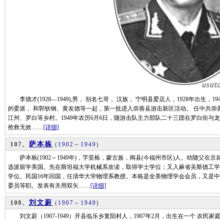
李德才(1928—1949),男， 别名七哥， 汉族， 宁明县爱店人，1928年出生，1
的委派， 和郭钦钢、黄友德等一起，第一批进入崇善县游击新区活动。 任中共崇
江州、罗白等乡村。1949年农历6月6日，随游击队主力部队二十三团在罗白街
抢救无效……
[详细]
萨本栋
107、
(
1902
～
1949
)
萨本栋(1902～1949年)，字亚栋，蒙古族，闽县(今福州市区)人。幼随父在京就
选派留学美国。先在斯坦福大学机械系攻读，取得学士学位；又入麻省吴斯德工学
学位。民国16年回国，任清华大学物理系教授。本栋是全美物理学会会员，又是
委员等职。发表有关用双矢……
[详细]
刘文蔚
108、
(
1907
～
1949
)
刘文蔚（1907-1949）开县临乐乡复阳村人，1907年2月，出生在一个 农