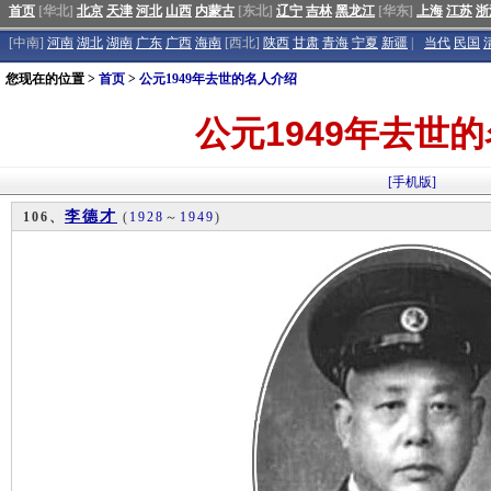
首页
[华北]
北京
天津
河北
山西
内蒙古
[东北]
辽宁
吉林
黑龙江
[华东]
上海
江苏
浙
[中南]
河南
湖北
湖南
广东
广西
海南
[西北]
陕西
甘肃
青海
宁夏
新疆
|
当代
民国
您现在的位置 >
首页
>
公元1949年去世的名人介绍
公元1949年去世
[手机版]
李德才
106、
(
1928
～
1949
)