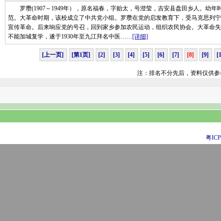
罗瓒(1907～1949年），原名福春，字贻太，号澄莹，吉安县盘田乡人。幼
范。大革命时期，该校成立了中共党小组。罗瓒在党的启发教育下，受马克思列宁
宣传革命。后来响应党的号召，回到家乡参加农民运动，组织农民协会。大革命失
不能加城复学，遂于1930年至九江拜名中医……
[详细]
[上一页]
[第1页]
[2]
[3]
[4]
[5]
[6]
[7]
[8]
[9]
[
注：排名不分先后，资料仅供参
粤ICP