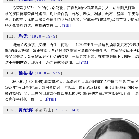
徐荣廷(1857～1949年)，名笃伦。江夏县城(今武汉武昌）人。幼年随父打
设的汉口德厚荣商号跑街。刘经营百货、棉纱、匹头、桐油、药材、猪鬃、牛皮等
事。1897年，徐调回汉口任德厚荣商号副总管。宣统三年(1911年)武昌首义，
聘为都督府咨议。在黎的支持……
[详细]
冯光
113、
(
1920
～
1949
)
冯光又名沥祺、义理、石生、何达生，1920年出生于清远县汤塘复兴村(今属佛
婆”的母亲改嫁、妹妹被卖，自己只得跟随同父异母的哥哥生活，在家乡致远小学
去父母关爱，又受到家庭和社会的歧视，生活异常困苦。在重重磨练下，阅尽世态
这不平的世道。1939年，冯光在家乡参加……
[详细]
杨岳彬
114、
(
1908
～
1949
)
杨岳彬 (1908-1949) 湖南华容人。革命时期大革命时期加入中国共产党,
1927年“马日事变”后，随同蔡协民、何长工一道到武汉找党，由党组织派到国民
赣边秋收起义。上井冈山后曾任红四军31团3营-表(在他之前3营营长是张子清、
会宣传科科长、红一……
[详细]
黄绍辉
115、
革命烈士
(
1912
～
1949
)