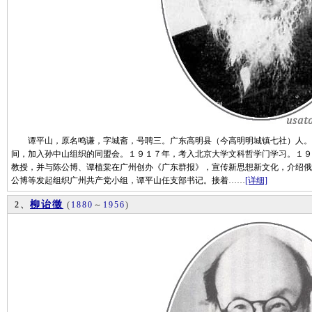
谭平山，原名鸣谦，字城斋，号聘三。广东高明县（今高明明城镇七社）人。
间，加入孙中山组织的同盟会。１９１７年，考入北京大学文科哲学门学习。１９
教授，并与陈公博、谭植棠在广州创办《广东群报》，宣传新思想新文化，介绍俄
公博等发起组织广州共产党小组，谭平山任支部书记。接着……
[详细]
柳诒徵
2、
(
1880
～
1956
)