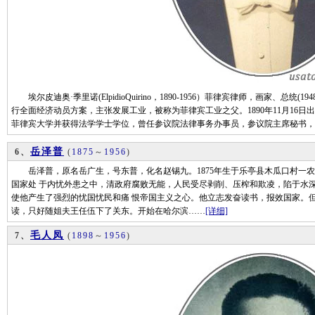
埃尔皮迪奥·季里诺(ElpidioQuirino，1890-1956）菲律宾律师，画家、总统
行全面经济动员方案，主张发展工业，被称为菲律宾工业之父。1890年11月16日
菲律宾大学并获得法学学士学位，曾任参议院法律事务办事员，参议院主席秘书，1
岳泽普
6、
(
1875
～
1956
)
岳泽普，原名岳广生，号东普，化名赵锡九。1875年生于乐亭县木瓜口村一农
国家处 于内忧外患之中，清政府腐败无能，人民受尽剥削、压榨和欺凌，陷于水
使他产生了强烈的忧国忧民和痛 恨帝国主义之心。他立志发奋读书，报效国家。
读，只好随姐夫王任伍下了关东。开始在哈尔滨……
[详细]
毛人凤
7、
(
1898
～
1956
)