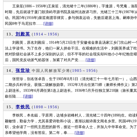
王泉笙(1886～1956年)王泉笙，清光绪十二年(1886年)，字逢源，号梵庵
时期，先后就读于厦门鼓浪屿寻源书院及福州法政讲习所。光绪三十三年(1907年
动。民国5年(1916年)泉笙南渡菲律宾，参与倒袁运动，失败后避居上海。嗣奉
民国8年于马尼拉市……
[详细]
刘殿英
13、
(
1914
～
1956
)
刘殿英，原名刘殿应，1914年5月23日生于安徽省金寨县汤家江乡门坎山村一
法上学读书。为了生存，他们一家人拼命干活。在艰难的生活中，刘殿英养成了吃
然对阶级社会谈不上多少深刻的认识，但不平等的社会现实却叫他小小年纪饱尝艰辛
后，国民党反动派气焰嚣张，加紧了对共产党……
[详细]
张世珍
14、
中国人民解放军少将
(
1905
～
1956
)
张世珍，别名张卓吾，生于1905年8月1日（清光绪三十一年七月初一）。山
二期步兵科毕业。获颁二级解放勋章。1932年3月出任第73师（兼师长傅作义）第2
上尉连长。1933年6月调任第1连上尉连长。1936年5月升任独立第218旅（旅长董
叙任陆……
[详细]
李铁民
15、
(
1898
～
1956
)
李铁民，本名鍢，字原周，达埔乡岩峰村人，清光绪二十四年(1898)生。幼读
颖敏悟，勤奋力学，尤其喜爱诗歌和小说，逐渐以能诗善文闻名乡里。民国4年(19
职，业余读了一些民主思想的新书，接近一些革命人士，并加入中华革命党。为了
亲希望他学商，没有答应。第二年，奉……
[详细]