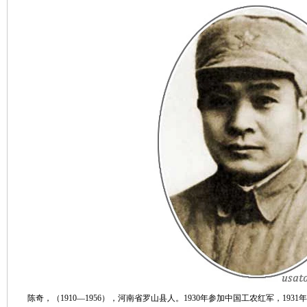
陈奇，（1910—1956），河南省罗山县人。1930年参加中国工农红军，19