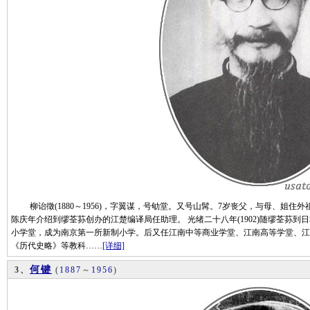
柳诒徵(1880～1956)，字翼谋，号劬堂。又号山髯。7岁丧父，与母、姐住
陈庆年介绍到缪荃荪创办的江楚编译局任助理。 光绪二十八年(1902)随缪荃荪
小学堂，成为南京第一所新制小学。后又任江南中等商业学堂、江南高等学堂、江
《历代史略》等教科……
[详细]
何键
3、
(
1887
～
1956
)