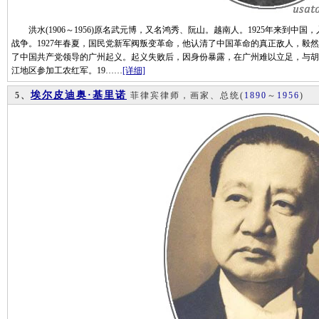
洪水(1906～1956)原名武元博，又名鸿秀、阮山。越南人。1925年来到中
战争。1927年春夏，国民党新军阀叛变革命，他认清了中国革命的真正敌人，毅
了中国共产党领导的广州起义。起义失败后，因身份暴露，在广州难以立足，与胡志
江地区参加工农红军。19……
[详细]
埃尔皮迪奥·基里诺
5、
菲律宾律师，画家、总统
(
1890
～
1956
)