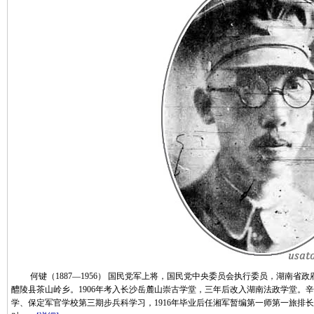
何键（1887—1956） 国民党军上将，国民党中央委员会执行委员，湖南省政府主
醴陵县茶山岭乡。1906年考入长沙岳麓山崇古学堂，三年后改入湖南法政学堂。
学、保定军官学校第三期步兵科学习，1916年毕业后任湘军暂编第一师第一旅排长