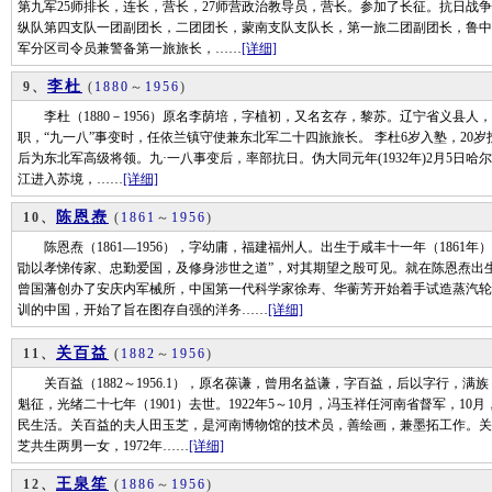
第九军25师排长，连长，营长，27师营政治教导员，营长。参加了长征。抗日战
纵队第四支队一团副团长，二团团长，蒙南支队支队长，第一旅二团副团长，鲁中
军分区司令员兼警备第一旅旅长，……
[详细]
李杜
9、
(
1880
～
1956
)
李杜（1880－1956）原名李荫培，字植初，又名玄存，黎苏。辽宁省义县人
职，“九一八”事变时，任依兰镇守使兼东北军二十四旅旅长。 李杜6岁入塾，20岁投
后为东北军高级将领。九·一八事变后，率部抗日。伪大同元年(1932年)2月5日哈尔
江进入苏境，……
[详细]
陈恩焘
10、
(
1861
～
1956
)
陈恩焘（1861—1956），字幼庸，福建福州人。出生于咸丰十一年（1861
勖以孝悌传家、忠勤爱国，及修身涉世之道”，对其期望之殷可见。就在陈恩焘出
曾国藩创办了安庆内军械所，中国第一代科学家徐寿、华蘅芳开始着手试造蒸汽轮
训的中国，开始了旨在图存自强的洋务……
[详细]
关百益
11、
(
1882
～
1956
)
关百益（1882～1956.1），原名葆谦，曾用名益谦，字百益，后以字行，
魁征，光绪二十七年（1901）去世。1922年5～10月，冯玉祥任河南省督军，
民生活。关百益的夫人田玉芝，是河南博物馆的技术员，善绘画，兼墨拓工作。关
芝共生两男一女，1972年……
[详细]
王泉笙
12、
(
1886
～
1956
)