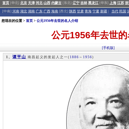
首页
[华北]
北京
天津
河北
山西
内蒙古
[东北]
辽宁
吉林
黑龙江
[华东]
上海
江苏
浙
[中南]
河南
湖北
湖南
广东
广西
海南
[西北]
陕西
甘肃
青海
宁夏
新疆
|
当代
民国
您现在的位置 >
首页
>
公元1956年去世的名人介绍
公元1956年去世
[手机版]
谭平山
1、
南昌起义的发起人之一
(
1886
～
1956
)