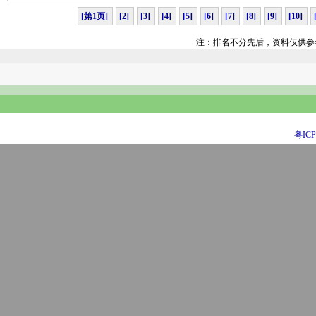
[第1页]
[2]
[3]
[4]
[5]
[6]
[7]
[8]
[9]
[10]
注：排名不分先后，资料仅供参
粤ICP