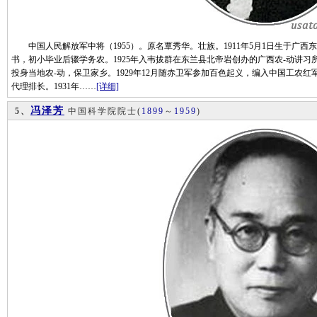
中国人民解放军中将（1955）。原名覃秀华。壮族。1911年5月1日生于广西
书，初小毕业后辍学务农。1925年入韦拔群在东兰县北帝岩创办的广西农-动讲
投身当地农-动，保卫家乡。1929年12月随赤卫军参加百色起义，编入中国工农红
代理排长。1931年……
[详细]
冯泽芳
5、
中国科学院院士
(
1899
～
1959
)