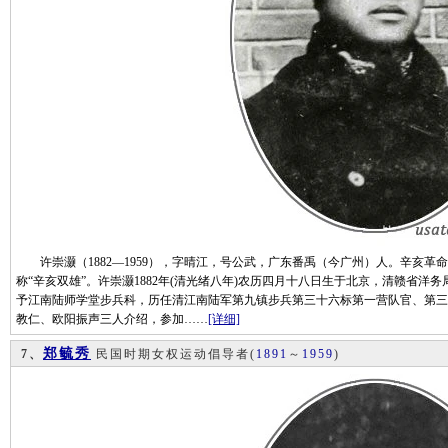
许崇灏（1882—1959），字晴江，号公武，广东番禹（今广州）人。辛亥革
称“辛亥双雄”。许崇灏1882年(清光绪八年)农历四月十八日生于北京，清赣省
予江南陆师学堂步兵科，历任清江南陆军第九镇步兵第三十六标第一营队官、第三营
教仁、欧阳振声三人介绍，参加……
[详细]
郑毓秀
7、
民国时期女权运动倡导者
(
1891
～
1959
)