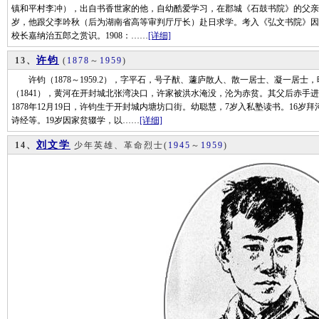
镇和平村李冲），出自书香世家的他，自幼酷爱学习，在郡城《石鼓书院》的父亲更
岁，他跟父李吟秋（后为湖南省高等审判厅厅长）赴日求学。考入《弘文书院》因
校长嘉纳治五郎之赏识。1908：……
[详细]
许钧
13、
(
1878
～
1959
)
许钧（1878～1959.2），字平石，号子猷、蘧庐散人、散一居士、凝一居士
（1841），黄河在开封城北张湾决口，许家被洪水淹没，沦为赤贫。其父后赤手
1878年12月19日，许钧生于开封城内塘坊口街。幼聪慧，7岁入私塾读书。16
诗经等。19岁因家贫辍学，以……
[详细]
刘文学
14、
少年英雄、革命烈士
(
1945
～
1959
)