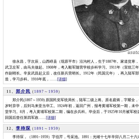
徐永昌，字次辰，山西崞县（现原平市）沿沟村人，生于1887年。家道贫寒，
武卫左军，由马夫做起。1908年，考入毅军随营学校步科学习。1911年（宣统
作副哨长。辛亥武昌起义后，改任新兵营哨长。1912年（民国元年），再入陆军部
造，学习步科。1916年底，……
[详细]
郑介民
11、
(
1897
～
1959
)
郑介民(1897～1959) 原国民党军统局长，陆军二级上将。原名庭炳，字耀
岁时弃学，后到马来亚当华工。1924年初，返回广州，报考黄埔军校第一期，未
堂学习。8月，考入黄埔军校第二期，编在步兵科。毕业后，于1925年10月被军校
回国后曾任第四军政……
[详细]
李待琛
12、
(
1891
～
1959
)
李待琛，（1891~1959）字伯芹，号采池。1891：光绪十七年辛卯八月二