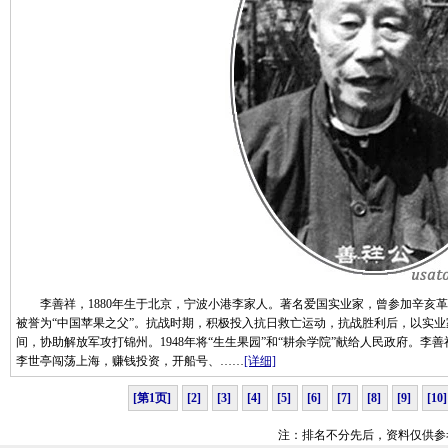
李善祥，1880年生于北京，宁波小港李家人。著名爱国实业家，曾参加辛亥革
被誉为“中国苹果之父”。抗战时期，积极投入抗日救亡运动，抗战胜利后，以实
间，协助解放军攻打锦州。1948年将“生生果园”和“耕余学院”献给人民政府。
李世亭闯荡上海，赚钱投资，开船号、……
[详细]
[第1页]
[2]
[3]
[4]
[5]
[6]
[7]
[8]
[9]
[10]
注：排名不分先后，资料仅供参