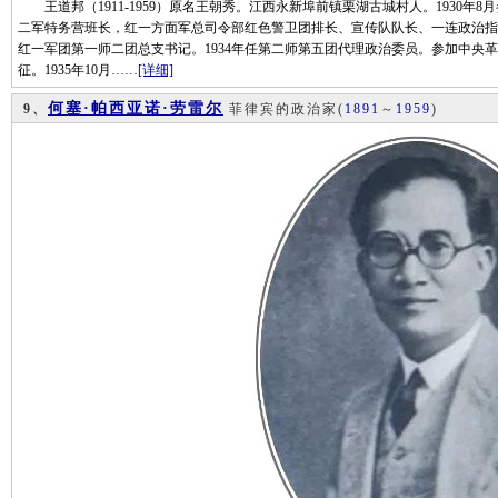
王道邦（1911-1959）原名王朝秀。江西永新埠前镇栗湖古城村人。1930年
二军特务营班长，红一方面军总司令部红色警卫团排长、宣传队队长、一连政治指导员
红一军团第一师二团总支书记。1934年任第二师第五团代理政治委员。参加中央
征。1935年10月……
[详细]
何塞·帕西亚诺·劳雷尔
9、
菲律宾的政治家
(
1891
～
1959
)