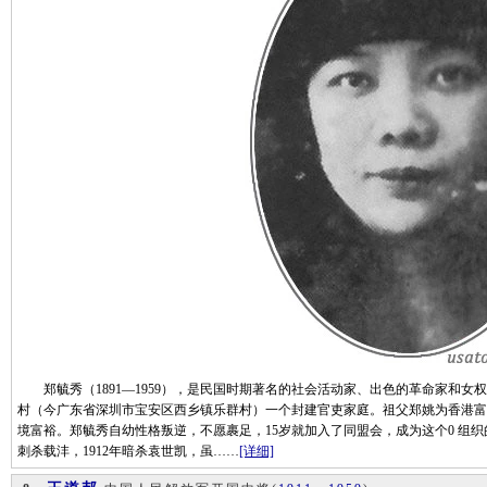
郑毓秀（1891—1959），是民国时期著名的社会活动家、出色的革命家和女
村（今广东省深圳市宝安区西乡镇乐群村）一个封建官吏家庭。祖父郑姚为香港富
境富裕。郑毓秀自幼性格叛逆，不愿裹足，15岁就加入了同盟会，成为这个0 组织
刺杀载沣，1912年暗杀袁世凯，虽……
[详细]