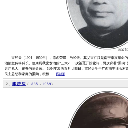
雷经天（1904—1959年），原名荣璞，号经天。其父雷在汉是南宁辛亥革命
治部宣传科科长。他亲历我党发动的“三大-”，3次被冤开除党籍，两次背着“黑锅
共产党人、传奇的革命家。-1904年农历五月廿四日，雷经天生于广西南宁津头
民主思想和家庭的熏陶，积极……
[详细]
李济深
2、
(
1885
～
1959
)