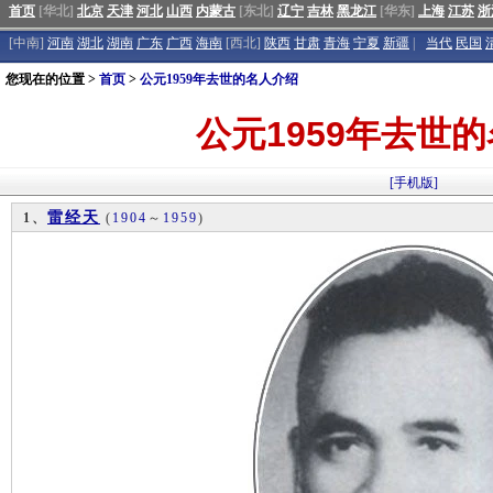
首页
[华北]
北京
天津
河北
山西
内蒙古
[东北]
辽宁
吉林
黑龙江
[华东]
上海
江苏
浙
[中南]
河南
湖北
湖南
广东
广西
海南
[西北]
陕西
甘肃
青海
宁夏
新疆
|
当代
民国
您现在的位置 >
首页
>
公元1959年去世的名人介绍
公元1959年去世
[手机版]
雷经天
1、
(
1904
～
1959
)