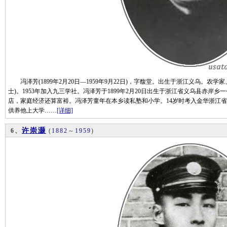
冯泽芳(1899年2月20日—1959年9月22日)，字馥堂。出生于浙江义乌。农学
士)。1953年加入九三学社。冯泽芳于1899年2月20日出生于浙江省义乌县赤
店，家庭经济还算富裕。冯泽芳童年在本乡读私塾和小学。14岁时考入金华浙江省
供养他上大学……
[详细]
许崇灏
6、
(
1882
～
1959
)