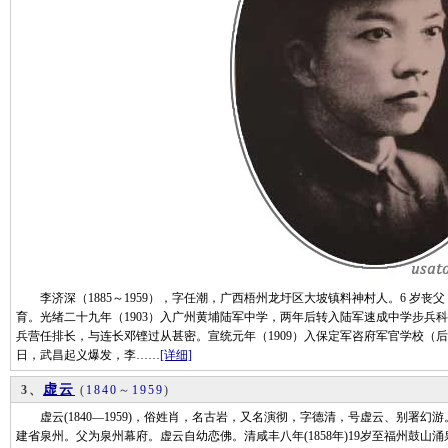
李济深（1885～1959），字任潮，广西梧州龙圩区大坡镇料神村人。6 岁
育。光绪二十九年（1903）入广州黄埔陆军中学，两年后转入陆军速成中学步兵
兵营任排长，与连长邓铿过从甚密。宣统元年（1909）入保定军咨府军官学校（后改名
日，武昌起义爆发，李……
[详细]
虚云
3、
(
1840
～
1959
)
虚云(1840—1959)，俗姓肖，名古岩，又名演彻，字德清，号虚云、别署幻
建省泉州。父为泉州幕府。虚云自幼恋佛。清咸丰八年(1858年)19岁至福州鼓山