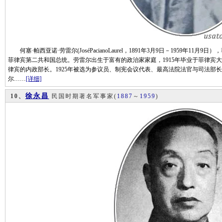
何塞·帕西亚诺·劳雷尔(JoséPacianoLaurel，1891年3月9日－1959年
菲律宾第二共和国总统。劳雷尔出生于富有的政治家家庭，1915年毕业于菲律宾大
律宾的内政部长。1925年被选为参议员、制宪会议代表、最高法院法官与司法部
尔……
[详细]
徐永昌
10、
民国时期著名军事家
(
1887
～
1959
)