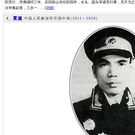
陀苦行，拜佛诵经三年。后回鼓山寺任职四年，水头、园头等诸苦行事，无不为之。光
法华庵起香，三步一……
[详细]
覃健
4、
中国人民解放军开国中将
(
1911
～
1959
)