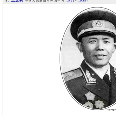
王道邦
8、
中国人民解放军开国中将
(
1911
～
1959
)