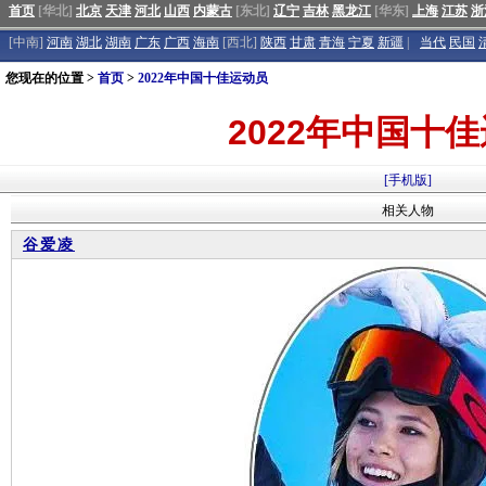
首页
[华北]
北京
天津
河北
山西
内蒙古
[东北]
辽宁
吉林
黑龙江
[华东]
上海
江苏
浙
[中南]
河南
湖北
湖南
广东
广西
海南
[西北]
陕西
甘肃
青海
宁夏
新疆
|
当代
民国
您现在的位置 >
首页
>
2022年中国十佳运动员
2022年中国十
[手机版]
相关人物
谷爱凌