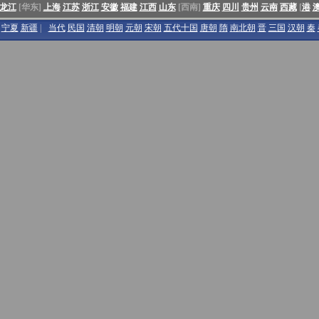
龙江
[华东]
上海
江苏
浙江
安徽
福建
江西
山东
[西南]
重庆
四川
贵州
云南
西藏
[
港
宁夏
新疆
|
当代
民国
清朝
明朝
元朝
宋朝
五代十国
唐朝
隋
南北朝
晋
三国
汉朝
秦