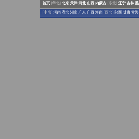
首页
[华北]
北京
天津
河北
山西
内蒙古
[东北]
辽宁
吉林
黑
[中南]
河南
湖北
湖南
广东
广西
海南
[西北]
陕西
甘肃
青海