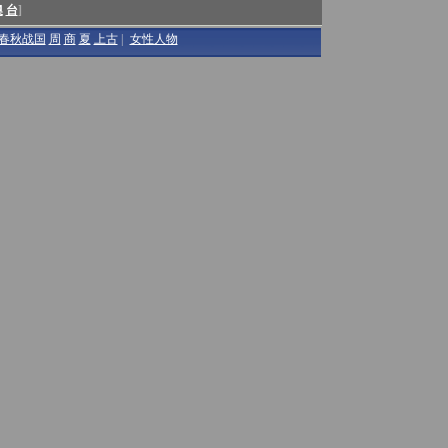
澳
台
]
春秋战国
周
商
夏
上古
|
女性人物