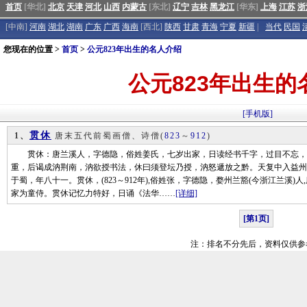
首页
[华北]
北京
天津
河北
山西
内蒙古
[东北]
辽宁
吉林
黑龙江
[华东]
上海
江苏
浙
[中南]
河南
湖北
湖南
广东
广西
海南
[西北]
陕西
甘肃
青海
宁夏
新疆
|
当代
民国
您现在的位置 >
首页
>
公元823年出生的名人介绍
公元823年出生的
[手机版]
贯休
1、
唐末五代前蜀画僧、诗僧
(
823
～
912
)
贯休：唐兰溪人，字德隐，俗姓姜氏，七岁出家，日读经书千字，过目不忘，
重，后谒成汭荆南，汭欲授书法，休曰须登坛乃授，汭怒遞放之黔。天复中入益州
于蜀，年八十一。贯休，(823～912年),俗姓张，字德隐，婺州兰豁(今浙江兰溪
家为童侍。贯休记忆力特好，日诵《法华……
[详细]
[第1页]
注：排名不分先后，资料仅供参