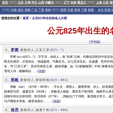
首页
[华北]
北京
天津
河北
山西
内蒙古
[东北]
辽宁
吉林
黑龙江
[华东]
上海
江苏
浙
[中南]
河南
湖北
湖南
广东
广西
海南
[西北]
陕西
甘肃
青海
宁夏
新疆
|
当代
民国
您现在的位置 >
首页
>
公元825年出生的名人介绍
公元825年出生的
[手机版]
罗邺
1、
唐朝诗人,江东三罗
(
825
～?)
罗邺 luó yè(825—?)，字不详，余杭人，有“诗虎”之称。约唐僖宗乾符中
邺尤长律诗，才智杰出，笔端超绝，气概非凡。以七言诗见长。在咸通、乾符年间(8
名，号“江东三罗”。其诗写身世之感，颇有理趣，如《仆射陂晚望》中有“身事未
俚语入诗，晓畅明白……
[详细]
郑畋
2、
唐朝诗人,唐朝宰相
(
825
～
883
)
郑畋（tián）（825年－883年），字台文，荥阳人，唐朝宰相、诗人，桂管
镇幕府为官。咸通五年（864年），郑畋进入朝廷，累官至户部侍郎、翰林学士
回朝中担任兵部侍郎。乾符四年（877年），郑畋任门下侍郎、集贤殿大学士，成
与卢携发生争执，被罢免相位，……
[详细]
张乔
3、
唐朝诗人,咸通十哲
(
825
～
890
)