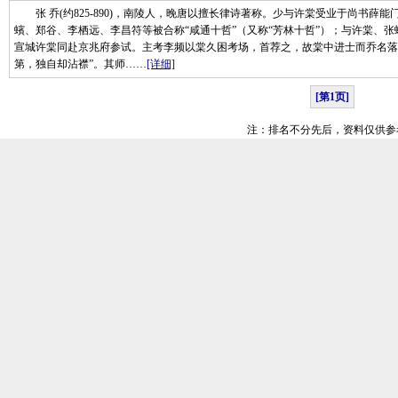
张 乔(约825-890)，南陵人，晚唐以擅长律诗著称。少与许棠受业于尚书薛
蠙、郑谷、李栖远、李昌符等被合称“咸通十哲”（又称“芳林十哲”）；与许棠、张蠙
宣城许棠同赴京兆府参试。主考李频以棠久困考场，首荐之，故棠中进士而乔名落
第，独自却沾襟”。其师……
[详细]
[第1页]
注：排名不分先后，资料仅供参