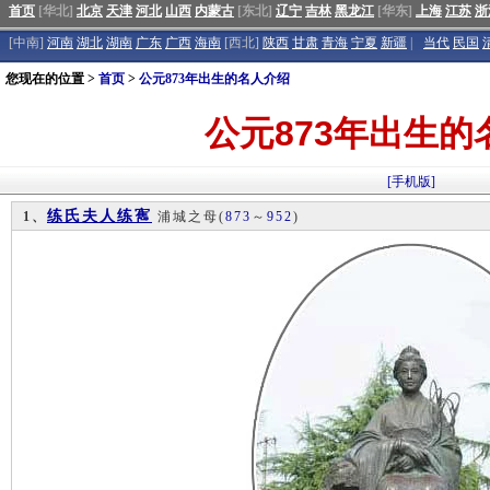
首页
[华北]
北京
天津
河北
山西
内蒙古
[东北]
辽宁
吉林
黑龙江
[华东]
上海
江苏
浙
[中南]
河南
湖北
湖南
广东
广西
海南
[西北]
陕西
甘肃
青海
宁夏
新疆
|
当代
民国
您现在的位置 >
首页
>
公元873年出生的名人介绍
公元873年出生的
[手机版]
练氏夫人练寯
1、
浦城之母
(
873
～
952
)