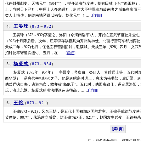
代任封州刺史。天祐元年（904年），授任清海节度使，据有田林（今广西田林
士，当时天下已乱，中原士人多来避乱，唐时大臣得罪流放岭南者之后裔多寓而不
类人士辅佐，使岭南地区得以稍安。乾化元年（……
[详细]
王晏球
4、
(
873
～
932
)
王晏球（873～932)字莹之。洛阳（今河南洛阳)人。开始在宣武节度使朱全
（923)十月降后唐。次年，庄宗李存勗授其为齐州防御使、北面行营马军都指挥
天成二年（927)七月，任北面行营副招讨，驻满城。天成三年（928）四月，义
招讨使率诸道兵进讨。五月，在……
[详细]
杨凝式
5、
(
873
～
954
)
杨凝式（873年—954年），字景度，号虚白、癸巳人、希维居士等，五代时
西华阴），是唐代宰相杨涉之子。他是唐昭宗时进士，唐末为秘书郎，后历梁、唐
他曾佯疯自晦，逃避为官，故亦称“杨疯子”。五代时，他因疾致仕，遂定居洛阳
玩，流连忘返。杨凝式的书法理论造诣很高，……
[详细]
王镕
6、
(
873
～
921
)
王镕(873～921)，又名王矪，是五代十国初期赵国的君主。王镕是成德节度使
节度使。907年，朱温建立后梁，封王镕为赵王。921年，赵国发生兵变，王镕被
[第1页]
注：排名不分先后，资料仅供参