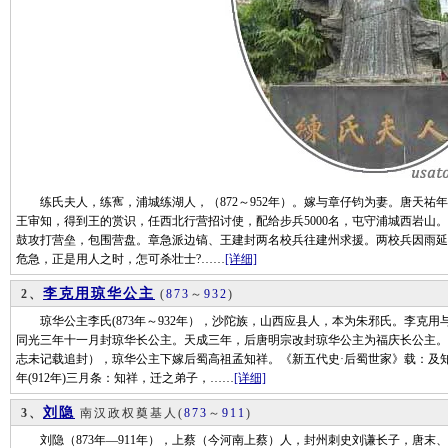
练氏夫人，练寯，浦城练湖人，（872～952年）。嫁与章仔钧为妻。唐天祐年间
王审知，得到王的赏识，任西北行营招讨使，配给步兵5000名，屯守浦城西岩山
鼓攻打营垒，包围营盘。章急派边镐、王建封两名校兵往建州求援。两校兵因雨延
危急，正是用人之时，怎可杀壮士?……
[详细]
李克用琼华公主
2、
(
873
～
932
)
琼华公主李氏(873年～932年），沙陀族，山西应县人，本为朱邪氏。李克用
同光三年十一月封琼华长公主。天成三年，后唐明宗改封琼华公主为福庆长公主。
志未记载追封），琼华公主下嫁后蜀高祖孟知祥。《新五代史·后蜀世家》载：及
年(912年)三月条：知祥，迁之弟子，……
[详细]
刘隐
3、
南汉政权奠基人
(
873
～
911
)
刘隐（873年―911年），上蔡（今河南上蔡）人，封州刺史刘谦长子，唐末