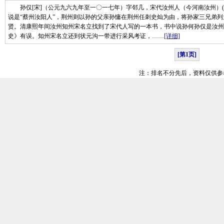
孙仅[宋]（公元九六九年至一〇一七年）字邻几，宋代汝州人（今河南汝州）(
说是“蔡州汝阳人”，荆州则以孙的父亲孙慵在荆州任刺史灿为由，将孙家三兄弟
贤。清康熙年间汝州知州宋名立找到了宋代人写的一本书，书中说孙何孙仅是汝州
史》有误。知州宋名立还到状元沟一带进行采风考证，……
[详细]
[第1页]
注：排名不分先后，资料仅供参