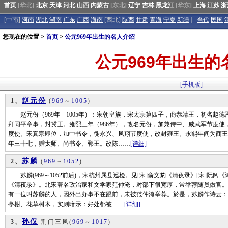
首页
[华北]
北京
天津
河北
山西
内蒙古
[东北]
辽宁
吉林
黑龙江
[华东]
上海
江苏
浙
[中南]
河南
湖北
湖南
广东
广西
海南
[西北]
陕西
甘肃
青海
宁夏
新疆
|
当代
民国
您现在的位置 >
首页
>
公元969年出生的名人介绍
公元969年出生的
[手机版]
赵元份
1、
(
969
～
1005
)
赵元份（969年－1005年）：宋朝皇族，宋太宗第四子，商恭靖王，初名赵德
拜同平章事，封冀王。雍熙三年（986年），改名元份，加兼侍中、威武军节度
度使。宋真宗即位，加中书令，徙永兴、凤翔节度使，改封雍王。永熙年间为商王
年三十七，赠太师、尚书令、郓王。改陈……
[详细]
苏麟
2、
(
969
～
1052
)
苏麟(969～1052前后)，宋杭州属县巡检。见[宋]俞文豹《清夜录》[宋]阮
《清夜录》。北宋著名政治家和文学家范仲淹，对部下很宽厚，常举荐随员做官。
有一位叫苏麟的人，因外出办事不在跟前，未被范仲淹举荐。於是，苏麟作诗云：
亭榭、花草树木，实则暗示：好处都被……
[详细]
孙仅
3、
荆门三凤
(
969
～
1017
)