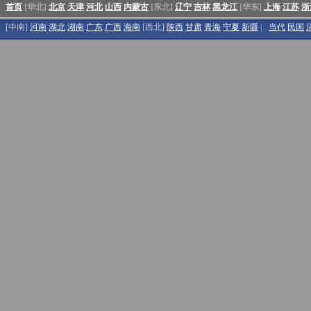
首页
[华北]
北京
天津
河北
山西
内蒙古
[东北]
辽宁
吉林
黑龙江
[华东]
上海
江苏
浙
[中南]
河南
湖北
湖南
广东
广西
海南
[西北]
陕西
甘肃
青海
宁夏
新疆
|
当代
民国