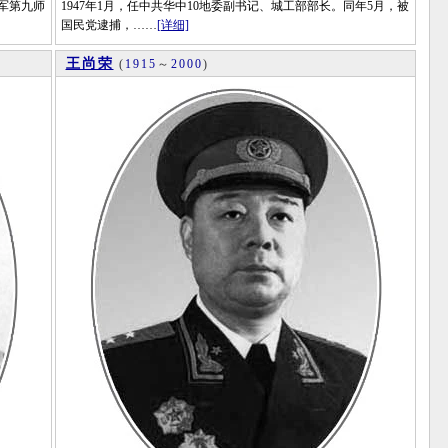
军第九师
1947年1月，任中共华中10地委副书记、城工部部长。同年5月，被
国民党逮捕，……
[详细]
王尚荣
(
1915
～
2000
)