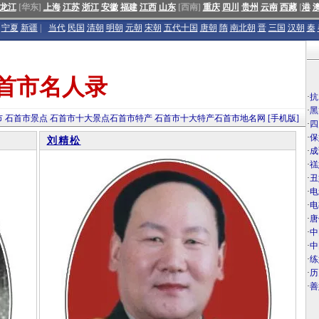
龙江
[华东]
上海
江苏
浙江
安徽
福建
江西
山东
[西南]
重庆
四川
贵州
云南
西藏
[
港
宁夏
新疆
|
当代
民国
清朝
明朝
元朝
宋朝
五代十国
唐朝
隋
南北朝
晋
三国
汉朝
秦
首市名人录
·
抗
·
黑
市
石首市景点
石首市十大景点
石首市特产
石首市十大特产
石首市地名网
[手机版]
·
四
·
保
刘精松
·
成
·
禚
·
丑
·
电
·
电
·
唐
·
中
·
中
·
练
·
历
·
善