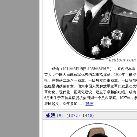
成钧（1911年6月19日-1988年8月6日），原名成本
首人，中国人民解放军优秀的军事指挥员。1955年，被授
衔，并荣获二级八一勋章、一级独立自由勋章、一级解放
级红星功勋荣誉章。他为中国人民解放军空军的发展壮大
革命化、现代化、正规化建设，建立了卓越的功绩。成钧，1
6月出生于石首县横堤垸粟田湖一个贫农家庭。1927年，
农民起义，次年参加……
[详细]
杨溥
[
明
]
(
1372
～
1446
)