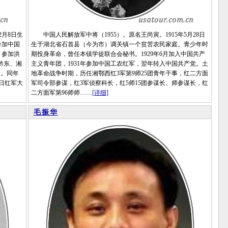
2月8日生
中国人民解放军中将（1955）。原名王尚寅。1915年5月28日
参加中国
生于湖北省石首县（今为市）调关镇一个贫苦农民家庭。青少年时
，参加洪
期投身革命，曾任本镇学徒联合会秘书。1929年6月加入中国共产
黔东、湘
主义青年团，1931年参加中国工农红军，翌年转入中国共产党。土
长。同年
地革命战争时期，历任湘鄂西红3军第9师25团青年干事，红二方面
抗日红军大
军司令部参谋，红3军侦察科长，红5师15团参谋长、师参谋长，红
二方面军第96师师……
[详细]
毛振华