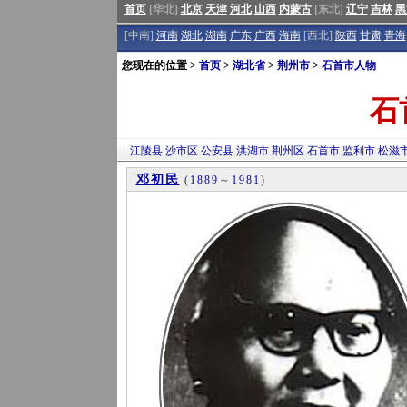
首页
[华北]
北京
天津
河北
山西
内蒙古
[东北]
辽宁
吉林
黑
[中南]
河南
湖北
湖南
广东
广西
海南
[西北]
陕西
甘肃
青海
您现在的位置 >
首页
>
湖北省
>
荆州市
>
石首市人物
石
江陵县
沙市区
公安县
洪湖市
荆州区
石首市
监利市
松滋
邓初民
(
1889
～
1981
)