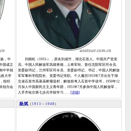
汉族，中
刘精松（1933-），原名刘成竹，湖北石首人。中国共产党党
中国成立
员。中国人民解放军高级将领，上将军衔。曾任沈阳军区司令员、
南中学就
党委副书记，兰州军区司令员、党委副书记、书记，中国人民解放
法政大学
军军事科学院院长、党委书记等职。个人履历1933年7月出生于湖
-，组织
北省石首市高基庙桥堰堤村，解放前考入石首中学读书，1950年12
等创办会
月加人中国新民主主义青年团，1951年7月参加中国人民解放军，
入齐齐哈尔第七步兵学校学习……
[详细]
杨斌
(
1913
～
1948
)