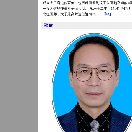
成为太子身边的官僚，也因此而遭到汉王朱高煦夺嫡的威
一度为这场夺嫡斗争而入狱。 永乐十二年（1414）闰九
北征回师，太子朱高炽遣使迎驾稍……
[详细]
邵敏