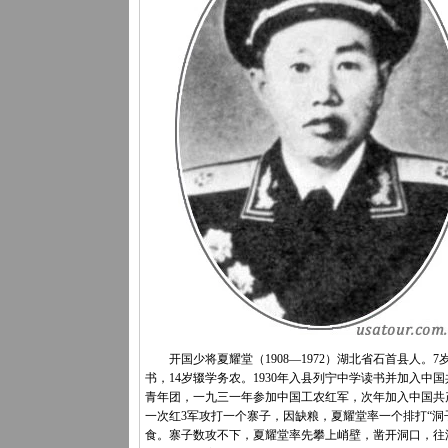
开国少将夏耀堂（1908—1972）湖北省石首县人。7
书，14岁辍学务农。1930年入县列宁中学读书并加入中
青年团，一九三一年参加中国工农红军，次年加入中国共
一次红3军攻打一个寨子，因缺粮，夏耀堂率一个排打“洞
食。寨子数攻不下，夏耀堂率先攀上峭壁，凿开洞口，往