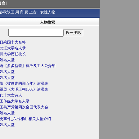
澳
台
]
春秋战国
周
商
夏
上古
|
女性人物
人物搜索
日殉国十大名将
龙江大学名人录
川大学历任校长
姓名人堂
语【多多益善】典故及主人公介绍
姓名人堂
姓名人堂
影《被偷走的那五年》演员表
视剧《大明王朝1566》演员表
代十大女诗人
国传媒大学名人录
国共产党第四次全国代表大会
姓名人堂
史事件_六出祁山 相关人物介绍
姓名人堂