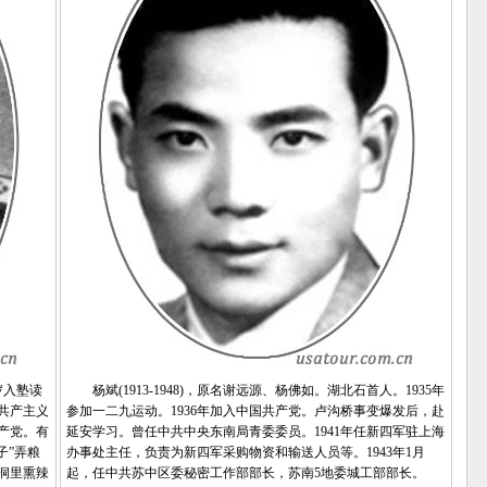
岁入塾读
杨斌(1913-1948)，原名谢远源、杨佛如。湖北石首人。1935年
国共产主义
参加一二九运动。1936年加入中国共产党。卢沟桥事变爆发后，赴
产党。有
延安学习。曾任中共中央东南局青委委员。1941年任新四军驻上海
子”弄粮
办事处主任，负责为新四军采购物资和输送人员等。1943年1月
洞里熏辣
起，任中共苏中区委秘密工作部部长，苏南5地委城工部部长。