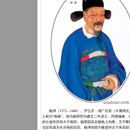
杨溥（1372—1446），字弘济，湖广石首（今属湖北
人称为“南杨”。他与杨荣同为建文二年进士，同授编修，
的仕途经历却大不相同。杨荣因其后被检入内阁，又不断
北征而成为永乐朝的近臣。杨溥却因为被选侍太子朱高炽