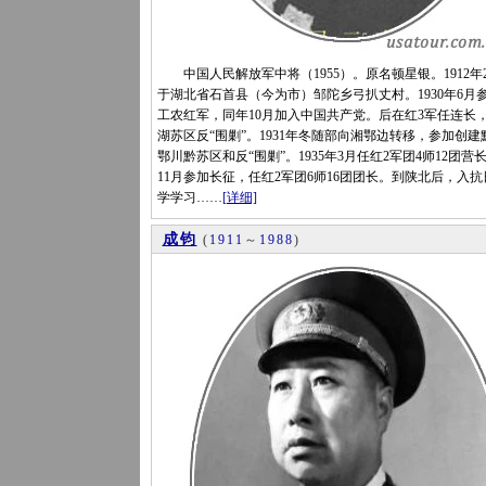
中国人民解放军中将（1955）。原名顿星银。1912年
于湖北省石首县（今为市）邹陀乡弓扒丈村。1930年6月
工农红军，同年10月加入中国共产党。后在红3军任连长
湖苏区反“围剿”。1931年冬随部向湘鄂边转移，参加创建
鄂川黔苏区和反“围剿”。1935年3月任红2军团4师12团营
11月参加长征，任红2军团6师16团团长。到陕北后，入
学学习……
[详细]
成钧
(
1911
～
1988
)