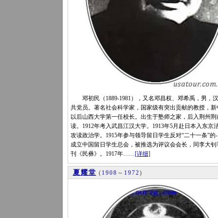
邓初民（1889-1981），又名邓昌权、邓希禹，男，
共党员。著名社会科学家，国家级有突出贡献的教授，新
以后山西大学第一任校长。出生于塾师之家，后入荆州荆
读。1912年考入武昌江汉大学。1913年5月赴日本入东京
攻读政治学。1915年参与领导留日学生反对“二十一条”的
成立中国留日学生总会，被推选为评议会会长，同李大钊
刊《民彝》。1917年……
[详细]
夏耀堂
(
1908
～
1972
)