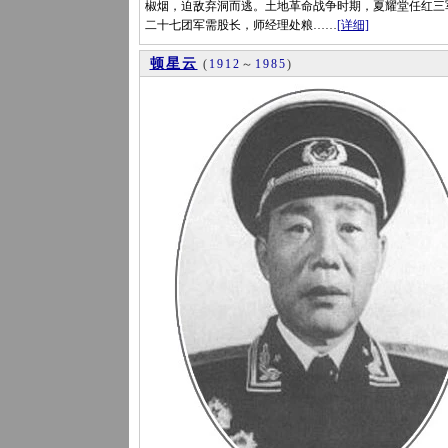
椒烟，迫敌弃洞而逃。土地革命战争时期，夏耀堂任红三
二十七团军需股长，师经理处粮……
[详细]
顿星云
(
1912
～
1985
)