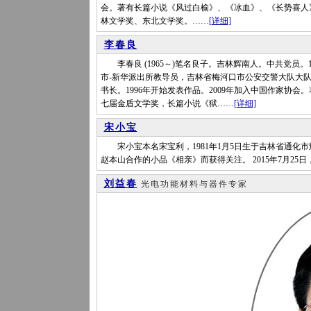
会。著有长篇小说《风过白榆》、《冰血》、《长势喜人
林文学奖、东北文学奖。……
[详细]
李春良
李春良 (1965～)笔名良子。吉林辉南人。中共党员。
市-新华派出所教导员，吉林省梅河口市公安交警大队大
书长。1996年开始发表作品。2009年加入中国作家协
七届金盾文学奖，长篇小说《狱……
[详细]
宋小宝
宋小宝本名宋宝利，1981年1月5日生于吉林省通化市辉
赵本山合作的小品《相亲》而获得关注。 2015年7月2
刘益春
光电功能材料与器件专家