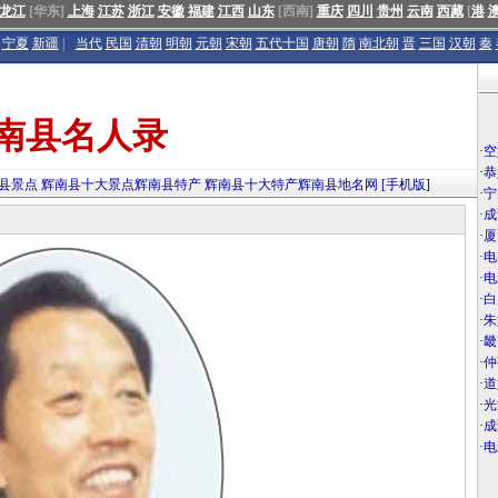
龙江
[华东]
上海
江苏
浙江
安徽
福建
江西
山东
[西南]
重庆
四川
贵州
云南
西藏
[
港
宁夏
新疆
|
当代
民国
清朝
明朝
元朝
宋朝
五代十国
唐朝
隋
南北朝
晋
三国
汉朝
秦
南县名人录
·
空
·
恭
县景点
辉南县十大景点
辉南县特产
辉南县十大特产
辉南县地名网
[手机版]
·
宁
·
成
·
厦
·
电
·
电
·
白
·
朱
·
畿
·
仲
·
道
·
光
·
成
·
电