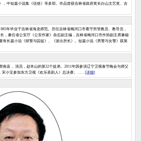
》，中短篇小说集《信使》等多部。作品曾获吉林省政府奖长白山文艺奖、吉
1985年毕业于吉林省海龙师范。历任吉林省梅河口市看守所管教员、教导员，
队长，兼任省公安厅《公安作家》杂志副主编，吉林省梅河口市作协副主席兼秘
会。著有长篇小说《狱警与囚徒》、《派出所长》。短篇小说《男警与女警》获第
南县， 演员，赵本山的第32个徒弟。2011年因参演辽宁卫视春节晚会与师父
5日，宋小宝参加东方卫视《欢乐喜剧人》总决赛。……
[详细]