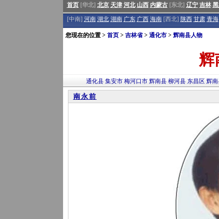
首页
[华北]
北京
天津
河北
山西
内蒙古
[东北]
辽宁
吉林
黑
[中南]
河南
湖北
湖南
广东
广西
海南
[西北]
陕西
甘肃
青海
您现在的位置 >
首页
>
吉林省
>
通化市
>
辉南县人物
辉
通化县
集安市
梅河口市
辉南县
柳河县
东昌区
辉南
南永前