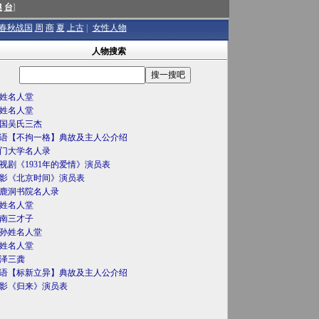
澳
台
]
春秋战国
周
商
夏
上古
|
女性人物
人物搜索
姓名人堂
姓名人堂
国吴氏三杰
语【不拘一格】典故及主人公介绍
门大学名人录
视剧《1931年的爱情》演员表
影《北京时间》演员表
鹿洞书院名人录
姓名人堂
南三才子
孙姓名人堂
姓名人堂
泽三龚
语【标新立异】典故及主人公介绍
影《归来》演员表