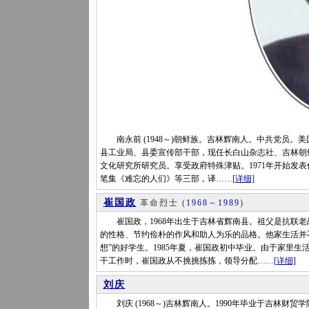
南永前 (1948～)朝鲜族。吉林辉南人。中共党员。美
县工业局、县委宣传部干部，现任长白山杂志社、吉林朝
文化研究所研究员。享受政府特殊津贴。1971年开始发表
笔集《难忘的人们》等三部，译……
[详细]
崔国政
革命烈士
(
1968
～
1989
)
崔国政，1968年出生于吉林省辉南县。祖父是抗联老
的性格、节约俭朴的作风和助人为乐的品格。他家生活并
想”的好学生。1985年夏，崔国政初中毕业。由于家里
干工作时，崔国政从不挑挑拣拣，领导分配……
[详细]
刘庆
刘庆 (1968～)吉林辉南人。1990年毕业于吉林财