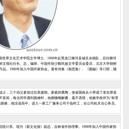
国世界文化艺术学院文学博士。1968年赴黑龙江柳河县城关乡插队，后任柳河
鲜文报社社长、总，编审。中国作协少数民族文学委员会委员，北京大学朝鲜
作品。1986年加入中国作家协会。著有诗集《相思集》、《圆融》等15部，随
战士，三个伯父参加过抗美援朝。家庭的熏陶，使崔国政从小养成了老实厚道
不富裕，每当同学遇到困难时，他都慷慨解囊，毫不吝惜，他被学校评为“有理
生活困难，他没读高中。进入一家工厂服务公司干临时工，在公司机关当公务员。
贸学院统计系。现为《新文化报》副总，吉林省作协理事。1998年加入中国作家协