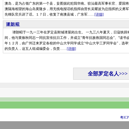
澳岛，是为占领广东的第一个县，妄图据此犯我华南。驻汕最高军事长官、爱国将
澳隔海相望的海山岛黄隆乡，用无线电报话机指挥由营长吴耀波为总指挥的义勇军
先锋队官兵训了话。１７日，收复了南澳县城，广东军……
[详细]
谭朗昭
谭朗昭于一九一三年在罗定县附城谭屋岗出生。 一九三八年夏天，日寇铁蹄将
间，他与黄焕秋同志一同抗宣传抗日工作，并成立“青年抗敌救国同志会”、“读书会
年１２月，由广州迁来罗定各校的中山大学同学成立“中山大学三罗同学会”，选
的负责人，这五人组成编委会，负责……
[详细]
全部罗定名人>>>
粤ICP