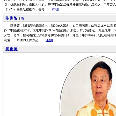
议；抗战胜利后，任国大代表。1949年后定居香港并在此病逝。沈光汉，早年曾
（1925）由蔡廷锴推荐，任粤……
[详细]
陈佛智
[
隋
]
陈佛智，他的先辈是鄢陵人，他父亲为梁新、石二州刺史，落籍居泷水世袭-郡公
(567年)任南靖太守。太建年间(569_592)任西衡州刺史、封安靖郡公。开皇九
灭亡。然而，控制着西江流域的陈佛智不愿归隋。开皇十年(590年)，朝廷在岭
利益，广州俚帅王仲宣起……
[详细]
黄俊英