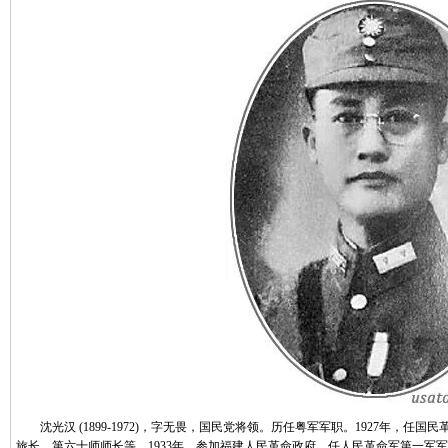
沈光汉 (1899-1972)，字无畏，国民党将领。历任粤军军职。1927年，任
旅长、第六十师师长等，1933年，参加福建人民革命政府，任人民革命军第一军