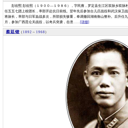
彭佐煕 彭佐熙（１９００—１９８６），字民雍，罗定县生江区双脉乡双脉村
任五五七团上校团长，率部开赴抗日前线。翌年先后参加台儿庄战役和武汉保卫战
将旅长，率部与日军血战多次，所部损失惨重，奉调撤回湖南衡山整补。后升任九
月，参加广西昆仑关战役，以奇兵突袭，击溃……
[详细]
蔡廷锴
(
1892
～
1968
)