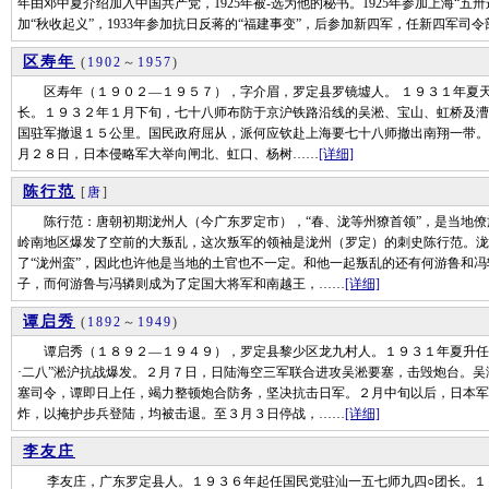
年由邓中夏介绍加入中国共产党，1925年被-选为他的秘书。1925年参加上海“五卅运动”
加“秋收起义”，1933年参加抗日反蒋的“福建事变”，后参加新四军，任新四军司令
区寿年
(
1902
～
1957
)
区寿年（１９０２—１９５７），字介眉，罗定县罗镜墟人。 １９３１年夏天
长。１９３２年１月下旬，七十八师布防于京沪铁路沿线的吴淞、宝山、虹桥及漕
国驻军撤退１５公里。国民政府屈从，派何应钦赴上海要七十八师撤出南翔一带。
月２８日，日本侵略军大举向闸北、虹口、杨树……
[详细]
陈行范
[
唐
]
陈行范：唐朝初期泷州人（今广东罗定市），“春、泷等州獠首领”，是当地僚
岭南地区爆发了空前的大叛乱，这次叛军的领袖是泷州（罗定）的刺史陈行范。泷
了“泷州蛮”，因此也许他是当地的土官也不一定。和他一起叛乱的还有何游鲁和
子，而何游鲁与冯辚则成为了定国大将军和南越王，……
[详细]
谭启秀
(
1892
～
1949
)
谭启秀（１８９２—１９４９），罗定县黎少区龙九村人。１９３１年夏升任十
·二八”淞沪抗战爆发。２月７日，日陆海空三军联合进攻吴淞要塞，击毁炮台。
塞司令，谭即日上任，竭力整顿炮合防务，坚决抗击日军。２月中旬以后，日本军
炸，以掩护步兵登陆，均被击退。至３月３日停战，……
[详细]
李友庄
李友庄，广东罗定县人。１９３６年起任国民党驻汕一五七师九四○团长。１