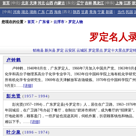
首页
[华北]
北京
天津
河北
山西
内蒙古
[东北]
辽宁
吉林
黑龙江
[华东]
上海
江苏
浙
[中南]
河南
湖北
湖南
广东
广西
海南
[西北]
陕西
甘肃
青海
宁夏
新疆
|
当代
民国
您现在的位置 >
首页
>
广东省
>
云浮市
>
罗定人物
罗定名人
郁南县
新兴县
罗定
云安区
云城区
罗定景点
罗定十大景点
罗定
卢钟鹤
卢钟鹤，1940年8月生，广东罗定人。1966年7月加入中国共产党。1963年9
化学和高分子物理系高分子化学专业学习。1963年任中国科学院上海有机化学研究
所有机化学专业研究生。1969年在天津解放军农场锻炼。1970年任中国科学院广州
9月至1……
[详细]
彭光贤
(
1957
～
1994
)
彭光贤(1957~1994)，广东罗定县(今罗定市）人，居住在广卫路。1963~1976年
年回城后，在广卫路7号办起了餐厅，创制出“碧涛市师鸡”，成为餐厅的“招牌菜
厅地处闹市，顾客盈门，一些歹徒也混迹其间，伺机作案，扒窃顾客钱包和物品。
难以下手。……
[详细]
叶少泉
(
1896
～
1974
)