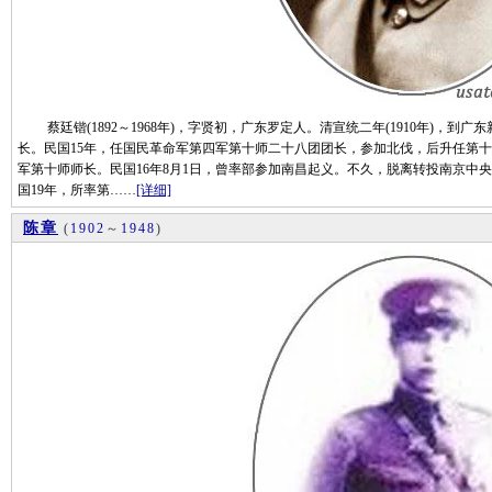
蔡廷锴(1892～1968年)，字贤初，广东罗定人。清宣统二年(1910年)，到广东
长。民国15年，任国民革命军第四军第十师二十八团团长，参加北伐，后升任第十
军第十师师长。民国16年8月1日，曾率部参加南昌起义。不久，脱离转投南京中
国19年，所率第……
[详细]
陈章
(
1902
～
1948
)