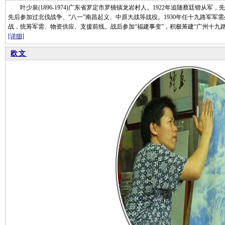
叶少泉(1896-1974)广东省罗定市罗镜镇龙岩村人。1922年追随蔡廷锴从军
先后参加过北伐战争、“八一”南昌起义、中原大战等战役。1930年任十九路军军需处
战，统筹军需、物资供应、支援前线。战后参加“福建事变”，积极筹建“广州十九路
[详细]
欧文