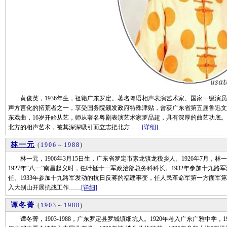
黄俊英，1936年生，祖籍广东罗定。著名粤语相声表演艺术家、国家一级演员
声方言化的拓荒者之一，享受国务院颁发政府特殊津贴，曾获广东省第五届鲁迅文
东戏曲，16岁开始从艺，师从著名粤剧表演艺术家罗品超，具有深厚的曲艺功底。
北方的相声艺术，被其深深吸引而立志把北方……
[详细]
林一元
(
1906
～
1988
)
林一元，1906年3月15日生，广东省罗定市素龙镇龙税乡人。1926年7月，
1927年“八一”南昌起义时，任叶挺十一军政治部总务科科长。1932年参加十九
任。1933年参加十九路军发动的抗日反蒋的福建事变，任人民革命军第一方面军第三
入大别山开展抗战工作……
[详细]
谭冬菁
(
1903
～
1988
)
谭冬菁，1903-1988，广东罗定县罗城镇细坑人。1920年考入广东广雅中学，1