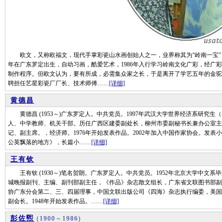
欧文，又称欧福文，现代手掌彩瓷山水画创始人之一，业界称其为“岭南一宝”，美术
年在广东罗定出生，自幼习画，酷爱艺术，1986年入行学习岭南文化广彩，经广
制作程序。但欧文认为，要有所成，必需集众家之长，于是离开了学艺五年的金驼彩
聘担任艺星彩瓷厂厂长、技术师傅……
[详细]
黄德昌
黄德昌 (1953～)广东罗定人。中共党员。1997年武汉大学世界经济系研究生
人、中学教师、机关干部。历任广西区建委副处长，柳州市委副秘书长兼办公室主
记、副主席。，经济师。1976年开始发表作品。2002年加入中国作家协会。发表
公英飘落的地方》，长篇小……
[详细]
王有钦
王有钦 (1930～)笔名贺朗。广东罗定人。中共党员。1952年北京大学中文系
城晚报副刊、主编、副刊部副主任，《作品》杂志散文组长，广东省文联图书部副
协广东分会第二、三、四届理事，中国文联出版公司《四海》杂志执行编委，美国
副会长。1948年开始发表作品。……
[详细]
彭佐煕
(
1900
～
1986
)