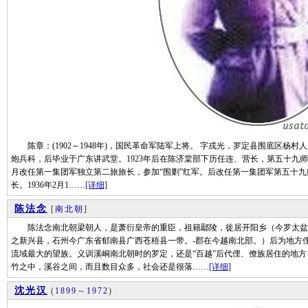
陈章：(1902～1948年)，国民革命军陆军上将。 字戎光，罗定县围底区杨村
炮兵科，后毕业于广东讲武堂。1923年后在陈济棠部下历任连、营长，第五十九师第
月改任第一集团军独立第二旅旅长，参加“围剿”红军。后改任第一集团军第五十九
长。1936年2月1……
[详细]
陈法念
[
南北朝
]
陈法念南北朝梁朝人，是萧衍皇帝的重臣，祖籍鄢陵，徙居开阳乡（今罗太盆地
之新兴县，石州今广东省郁南县广西苍梧县一带。-郡在今越南北部。）后为地方
流域最大的望族。义训溪峒南北朝时的罗定，还是“百越”后代俚、僚族居住的地
竹之中，溪谷之间，而且数目众多，社会还是很落……
[详细]
沈光汉
(
1899
～
1972
)