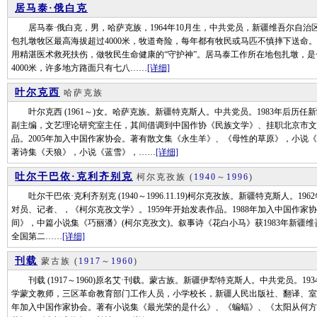
居马泰·俄白克
居马泰·俄白克，男，哈萨克族，1964年10月生，中共党员，新疆维吾尔自治
包扎墩牧区最高海拔超过4000米，牧道奇险，每年都有牧民或马匹不慎摔下送命。
用精湛医术救死扶伤，做牧民生命健康的“守护神”。居马泰工作所在地包扎墩，
4000米，许多地方路面只有七八……
[详细]
叶尔克西
哈萨克族
叶尔克西 (1961～)女。哈萨克族。新疆特克斯人。中共党员。1983年后历
副主编，文艺理论研究室主任，其间借调到中国作协《民族文学》、挂职北京市文化
品。2005年加入中国作家协会。著有散文集《永生羊》、《母性的草原》，小说
著诗集《天狼》，小说《蓝雪》，……
[详细]
吐尔干巴依·克利齐别克
柯尔克孜族
(
1940
～
1996
)
吐尔干巴依·克利齐别克 (1940～1996.11.19)柯尔克孜族。新疆特克斯人。
对员、记者、，《柯尔克孜文学》。1959年开始发表作品。1988年加入中国作家
间》，中篇小说集《巧丽潘》(柯尔克孜文)。叙事诗《花白小马》获1983年新疆
全国第二……
[详细]
刊载
蒙古族
(
1917
～
1960
)
刊载 (1917～1960)原名艾·刊载。蒙古族。新疆伊犁特克斯人。中共党员。1
学蒙文教师，三区革命教育部门工作人员，小学校长，新疆人民出版社、翻译、室主任
年加入中国作家协会。著有小说集《最光荣的是什么》、《蝙蝠》、《太阳从何方