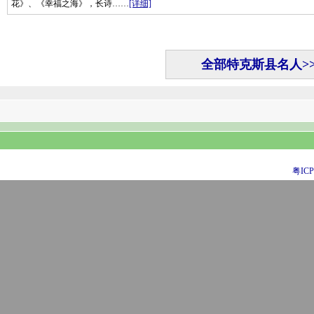
花》、《幸福之海》，长诗……
[详细]
全部特克斯县名人>>
粤ICP