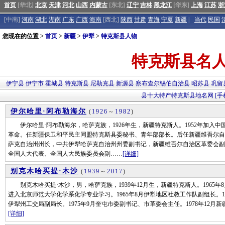
首页
[华北]
北京
天津
河北
山西
内蒙古
[东北]
辽宁
吉林
黑龙江
[华东]
上海
江苏
浙
[中南]
河南
湖北
湖南
广东
广西
海南
[西北]
陕西
甘肃
青海
宁夏
新疆
|
当代
民国
您现在的位置 >
首页
>
新疆
>
伊犁
>
特克斯县人物
特克斯县名
伊宁县
伊宁市
霍城县
特克斯县
尼勒克县
新源县
察布查尔锡伯自治县
昭苏县
巩留
县十大特产
特克斯县地名网
[手
伊尔哈里·阿布勒海尔
(
1926
～
1982
)
伊尔哈里·阿布勒海尔，哈萨克族，1926年生，新疆特克斯人。1952年加入中国
革命。任新疆保卫和平民主同盟特克斯县委秘书、青年部部长。后任新疆维吾尔自
萨克自治州州长，中共伊犁哈萨克自治州州委副书记，新疆维吾尔自治区革委会副
全国人大代表、全国人大民族委员会副……
[详细]
别克木哈买提·木沙
(
1939
～
2017
)
别克木哈买提·木沙，男，哈萨克族，1939年12月生，新疆特克斯人。1965年8月
进入北京师范大学化学系化学专业学习。1965年8月伊犁地区社教工作队副组长。19
伊犁州工交局副局长。1975年9月奎屯市委副书记、市革委会主任。1978年12月
[详细]