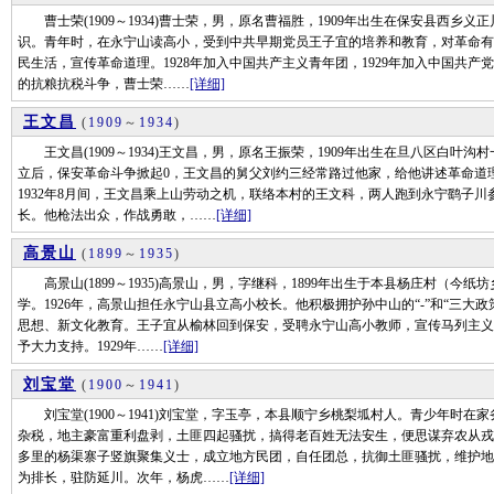
曹士荣(1909～1934)曹士荣，男，原名曹福胜，1909年出生在保安县西乡
识。青年时，在永宁山读高小，受到中共早期党员王子宜的培养和教育，对革命有
民生活，宣传革命道理。1928年加入中国共产主义青年团，1929年加入中国共产
的抗粮抗税斗争，曹士荣……
[详细]
王文昌
(
1909
～
1934
)
王文昌(1909～1934)王文昌，男，原名王振荣，1909年出生在旦八区白叶
立后，保安革命斗争掀起0，王文昌的舅父刘约三经常路过他家，给他讲述革命道
1932年8月间，王文昌乘上山劳动之机，联络本村的王文科，两人跑到永宁鹞子
长。他枪法出众，作战勇敢，……
[详细]
高景山
(
1899
～
1935
)
高景山(1899～1935)高景山，男，字继科，1899年出生于本县杨庄村（今纸
学。1926年，高景山担任永宁山县立高小校长。他积极拥护孙中山的“-”和“三大
思想、新文化教育。王子宜从榆林回到保安，受聘永宁山高小教师，宣传马列主义
予大力支持。1929年……
[详细]
刘宝堂
(
1900
～
1941
)
刘宝堂(1900～1941)刘宝堂，字玉亭，本县顺宁乡桃梨坬村人。青少年时在
杂税，地主豪富重利盘剥，土匪四起骚扰，搞得老百姓无法安生，便思谋弃农从戎，
多里的杨渠寨子竖旗聚集义士，成立地方民团，自任团总，抗御土匪骚扰，维护地方
为排长，驻防延川。次年，杨虎……
[详细]