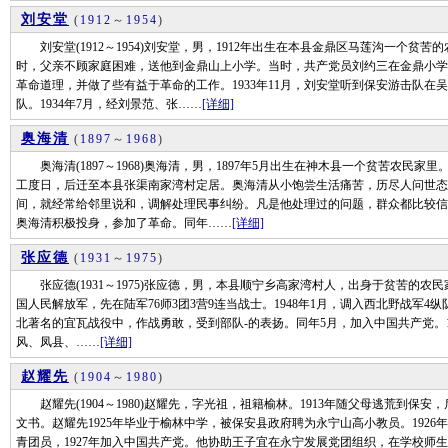
刘安堂
(
1912
～
1954
)
刘安堂(1912～1954)刘安堂，男，1912年出生在本县金鼎区马莲沟一个贫
时，父亲不顾家庭困难，送他到金鼎山上小学。当时，共产党员刘约三在金鼎小学
革命道理，并做了些有益于革命的工作。1933年11月，刘安堂听到保安游击队
队。1934年7月，经刘景范、张……
[详细]
奥海清
(
1897
～
1968
)
奥海清(1897～1968)奥海清，男，1897年5月出生在神木县一个贫苦农民
工度日，后迁至本县张渠南家湾村定居。奥海清从小饱尝生活痛苦，历尽人问世态
间，就经常给邻里说和，调解处理民事纠纷。凡是他处理过的问题，群众都比较信服
奥海清积极投身，参加了革命。同年……
[详细]
张应德
(
1931
～
1975
)
张应德(1931～1975)张应德，男，本县顺宁乡高家湾村人，出身于贫苦的农民家
国人民解放军，先在陆军76师3团3营9连当战士。1948年1月，调入西北野战军4
北著名的宜瓦战役中，作战勇敢，受到部队-的表扬。同年5月，加入中国共产党。1
风、凤县、……
[详细]
赵耀先
(
1904
～
1980
)
赵耀先(1904～1980)赵耀先，字光祖，祖籍榆林。1913年随父母逃荒到保
文书。赵耀先1925年毕业于榆林中学，被保安县政府聘为永宁山高小教员。192
青团员，1927年加入中国共产党。他协助王子宜在永宁发展党团组织，在学校师