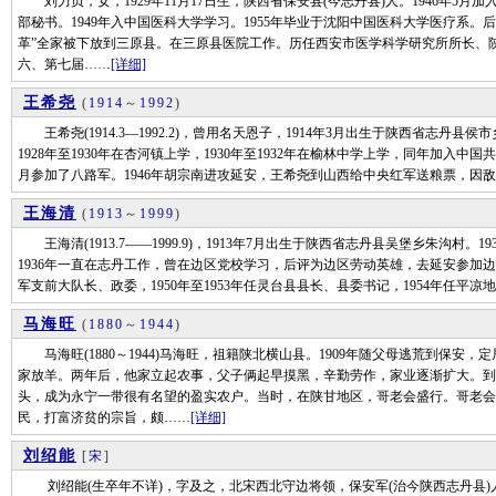
刘力贞，女，1929年11月17日生，陕西省保安县(今志丹县)人。1946年5月加入
部秘书。1949年入中国医科大学学习。1955年毕业于沈阳中国医科大学医疗系。
革”全家被下放到三原县。在三原县医院工作。历任西安市医学科学研究所所长、
六、第七届……
[详细]
王希尧
(
1914
～
1992
)
王希尧(1914.3—1992.2)，曾用名天恩子，1914年3月出生于陕西省志丹县侯
1928年至1930年在杏河镇上学，1930年至1932年在榆林中学上学，同年加入中
月参加了八路军。1946年胡宗南进攻延安，王希尧到山西给中央红军送粮票，因
王海清
(
1913
～
1999
)
王海清(1913.7——1999.9)，1913年7月出生于陕西省志丹县吴堡乡朱沟村。1
1936年一直在志丹工作，曾在边区党校学习，后评为边区劳动英雄，去延安参加边区
军支前大队长、政委，1950年至1953年任灵台县县长、县委书记，1954年任平凉地
马海旺
(
1880
～
1944
)
马海旺(1880～1944)马海旺，祖籍陕北横山县。1909年随父母逃荒到保安
家放羊。两年后，他家立起农事，父子俩起早摸黑，辛勤劳作，家业逐渐扩大。到192
头，成为永宁一带很有名望的盈实农户。当时，在陕甘地区，哥老会盛行。哥老会
民，打富济贫的宗旨，颇……
[详细]
刘绍能
[
宋
]
刘绍能(生卒年不详)，字及之，北宋西北守边将领，保安军(治今陕西志丹县)