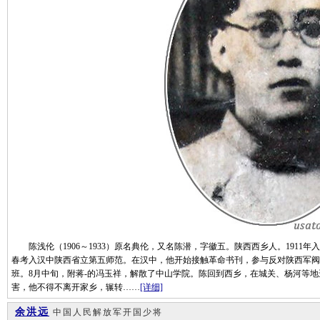
陈浅伦（1906～1933）原名典伦，又名陈潜，字徽五。陕西西乡人。1911年入
春考入汉中陕西省立第五师范。在汉中，他开始接触革命书刊，参与反对陕西军阀吴
班。8月中旬，附蒋-的冯玉祥，解散了中山学院。陈回到西乡，在城关、杨河等
害，他不得不离开家乡，辗转……
[详细]
余洪远
中国人民解放军开国少将