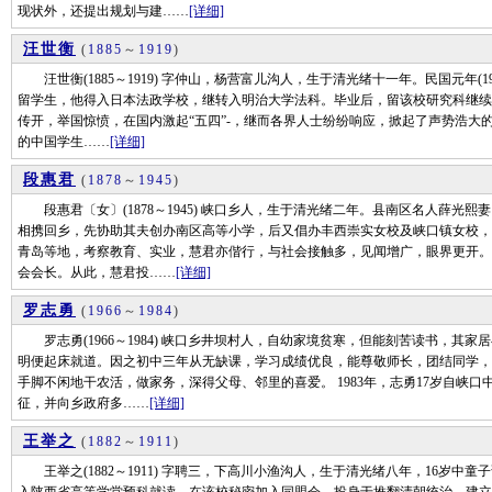
现状外，还提出规划与建……
[详细]
汪世衡
(
1885
～
1919
)
汪世衡(1885～1919) 字仲山，杨营富儿沟人，生于清光绪十一年。民国元年(
留学生，他得入日本法政学校，继转入明治大学法科。毕业后，留该校研究科继续
传开，举国惊愤，在国内激起“五四”-，继而各界人士纷纷响应，掀起了声势浩大
的中国学生……
[详细]
段惠君
(
1878
～
1945
)
段惠君〔女〕(1878～1945) 峡口乡人，生于清光绪二年。县南区名人薛光熙妻
相携回乡，先协助其夫创办南区高等小学，后又倡办丰西崇实女校及峡口镇女校，
青岛等地，考察教育、实业，慧君亦偕行，与社会接触多，见闻增广，眼界更开。
会会长。从此，慧君投……
[详细]
罗志勇
(
1966
～
1984
)
罗志勇(1966～1984) 峡口乡井坝村人，自幼家境贫寒，但能刻苦读书，其
明便起床就道。因之初中三年从无缺课，学习成绩优良，能尊敬师长，团结同学，
手脚不闲地干农活，做家务，深得父母、邻里的喜爱。 1983年，志勇17岁自峡
征，并向乡政府多……
[详细]
王举之
(
1882
～
1911
)
王举之(1882～1911) 字聘三，下高川小渔沟人，生于清光绪八年，16岁中