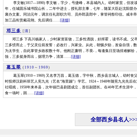
李文敏(1817—1890) 李文敏，字少，号捷峰，本县城内人。幼时家贫，但攻读
年，任城固乐城书院山长，二年中进士，授礼部主事，七年，随某大臣赴沈阳督办
襄办文案。同治元年，调京任礼部职方司、员外郎及郎中，掌管祠祭印信。咸丰帝
加三品衔赏戴花翎。先后调任……
[详细]
邓三多
[
清
]
邓三多 下高川杨家人，少时家资富饶，三多性洒脱，好挥霍，读书不成。父卒
三多愤而止，于父灵位前发誓：必改行，兴家业。从此，朝惕夕励，发奋自强，数年
为太学生，自此掌管乡政权数十年。他刚正廉明，不畏-，每逢集日至场排难解纷
蚀，三多挺身而出，据理力争，清算……
[详细]
葛玉翠
(
1910
～
1969
)
葛玉翠(1910～1969) 又名李万昌，葛玉德，字中秋，西乡县古城人，幼时丧父
时投师汉剧科班艺人宪九光（艺名“海里蹦”）学艺。1924～1948年随宪九光先
社唱戏，1958年来本县，次年镇巴县剧团成立，首任副团长。在46年艺术生涯
食一场时，因……
[详细]
全部西乡县名人>>