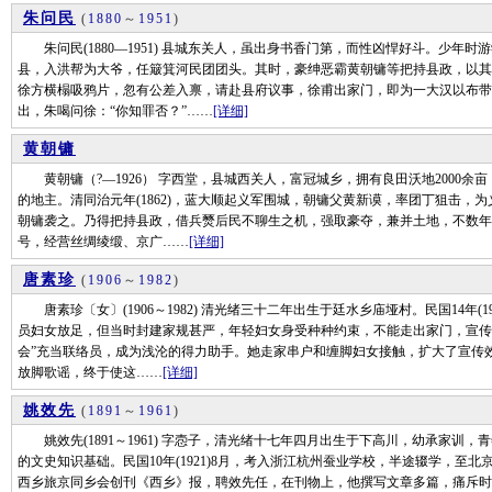
朱问民
(
1880
～
1951
)
朱问民(1880—1951) 县城东关人，虽出身书香门第，而性凶悍好斗。少年时游
县，入洪帮为大爷，任簸箕河民团团头。其时，豪绅恶霸黄朝镛等把持县政，以其
徐方横榻吸鸦片，忽有公差入禀，请赴县府议事，徐甫出家门，即为一大汉以布带
出，朱喝问徐：“你知罪否？”……
[详细]
黄朝镛
黄朝镛（?—1926） 字西堂，县城西关人，富冠城乡，拥有良田沃地2000余
的地主。清同治元年(1862)，蓝大顺起义军围城，朝镛父黄新谟，率团丁狙击，
朝镛袭之。乃得把持县政，借兵燹后民不聊生之机，强取豪夺，兼并土地，不数年
号，经营丝绸绫缎、京广……
[详细]
唐素珍
(
1906
～
1982
)
唐素珍〔女〕(1906～1982) 清光绪三十二年出生于廷水乡庙垭村。民国14年(
员妇女放足，但当时封建家规甚严，年轻妇女身受种种约束，不能走出家门，宣传
会”充当联络员，成为浅沦的得力助手。她走家串户和缠脚妇女接触，扩大了宣传
放脚歌谣，终于使这……
[详细]
姚效先
(
1891
～
1961
)
姚效先(1891～1961) 字悫子，清光绪十七年四月出生于下高川，幼承家训
的文史知识基础。民国10年(1921)8月，考入浙江杭州蚕业学校，半途辍学，
西乡旅京同乡会创刊《西乡》报，聘效先任，在刊物上，他撰写文章多篇，痛斥时