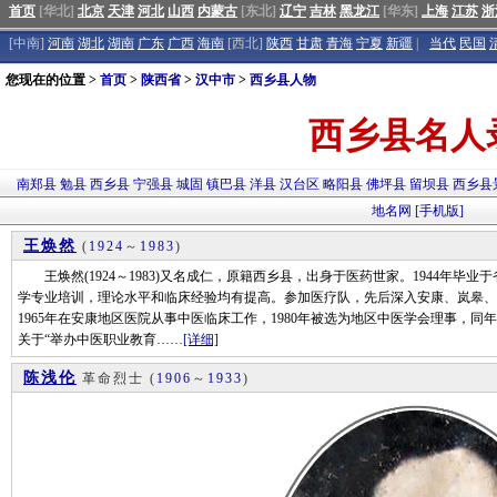
首页
[华北]
北京
天津
河北
山西
内蒙古
[东北]
辽宁
吉林
黑龙江
[华东]
上海
江苏
浙
[中南]
河南
湖北
湖南
广东
广西
海南
[西北]
陕西
甘肃
青海
宁夏
新疆
|
当代
民国
您现在的位置 >
首页
>
陕西省
>
汉中市
>
西乡县人物
西乡县名人
南郑县
勉县
西乡县
宁强县
城固
镇巴县
洋县
汉台区
略阳县
佛坪县
留坝县
西乡县
地名网
[手机版]
王焕然
(
1924
～
1983
)
王焕然(1924～1983)又名成仁，原籍西乡县，出身于医药世家。1944年毕业
学专业培训，理论水平和临床经验均有提高。参加医疗队，先后深入安康、岚皋、
1965年在安康地区医院从事中医临床工作，1980年被选为地区中医学会理事，
关于“举办中医职业教育……
[详细]
陈浅伦
革命烈士
(
1906
～
1933
)