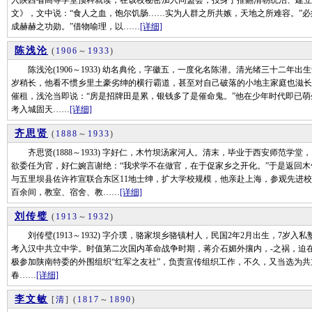
入陕西省高等学堂预科就读，在该校秘密加入同盟会，投身于推翻清朝统治、建立
文》，文中说：“食人之血，饱尔饥肠……实为人群之所共嫉，天地之所难容。”必
成赫赫之功勋。”借物喻理，以……
[详细]
陈浅沦
(
1906
～
1933
)
陈浅沦(1906～1933) 幼名典伦，字徽五，一度化名陈潜。清光绪三十二年
岁稍长，他看不惯乡里土豪劣绅的横行霸道，甚至对自己破落的小地主家庭也滋长
催租，浅沦当即说：“房是招牌田是累，银钱多了是催命鬼。”他在少年时代即已萌生了爱
考入城固天……
[详细]
齐思贤
(
1888
～
1933
)
齐思贤(1888～1933) 字好仁，木竹坝汤家河人。清末，毕业于西安师范学
欲委任为官，好仁婉言谢绝：“我求学不在做官，在于促家乡之开化。”于是返回木
与五里坝县佐许祚宣联合东区11地士绅，扩大学校规模，他亲赴上海，参观先进校
百余间，教室、宿舍、教……
[详细]
刘传璧
(
1913
～
1932
)
刘传璧(1913～1932) 字介璞，骆家坝乡骆镇村人，民国2年2月出生，7岁入私塾
考入汉中共立中学。时值第二次国内革命战争时期，蒋介石媚外攘内，-之祸，迫在
极参加陕南特委的外围组织“红军之友社”，负责宣传组织工作，不久，又当选为共立
春……
[详细]
李文敏
[
清
]
(
1817
～
1890
)