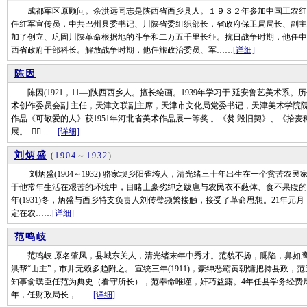
成都军区原顾问。余洪远同志是陕西省西乡县人。１９３２年参加中国工农红
任红军宣传员，中共巴州县委书记、川陕省委组织部长，省政府保卫局局长、副主
加了创立、巩固川陕革命根据地的斗争和二万五千里长征。抗日战争时期，他任中
西省政府干部科长。解放战争时期，他任旅政治委员、军……
[详细]
陈因
陈因(1921，11—)陕西西乡人。擅长绘画。1939年学习于 延安鲁艺美术系。
术创作委员会副 主任，天津文联副主席，天津市文化局党委书记，天津美术学院
作品《可敬爱的人》获1951年河北省美术作品展一等奖 。《焚 毁旧契》、《拾
展。 ……
[详细]
刘炳盛
(
1904
～
1932
)
刘炳盛(1904～1932) 骆家坝乡阳雀垮人，清光绪三十年出生在一个贫苦农民
于他常年生活在艰苦的环境中，目睹土豪劣绅之跋扈与农民衣不蔽体、食不果腹的苦
年(1931)冬，炳盛与西乡特支负责人刘传璧频繁接触，接受了革命思想。21年
定在农……
[详细]
范鸣岐
范鸣岐 原名肇凤，县城东关人，清光绪末年中秀才。范貌不扬，腮陷，鼻如鹰
洪帮“山主”，市井无赖多趋附之。 宣统三年(1911)，豪绅恶霸黄朝镛把持县政
知事俞璞臣任范为典史（看守所长），范奉命唯谨，奸巧益露。4年任县学务经费局董
年，任财政局长，……
[详细]