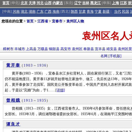
首页
[华北]
北京
天津
河北
山西
内蒙古
[东北]
辽宁
吉林
黑龙江
[华东]
上海
江苏
浙
[中南]
河南
湖北
湖南
广东
广西
海南
[西北]
陕西
甘肃
青海
宁夏
新疆
|
当代
民国
您现在的位置 >
首页
>
江西省
>
宜春市
>
袁州区人物
袁州区名人
樟树市
丰城市
上高县
万载县
铜鼓县
高安市
袁州区
奉新县
宜丰县
靖安县
袁州区
名网
[手机版]
黄开泰
(
1903
～
1936
)
黄开泰(1903－1936），宜春县水江乡社背村人，因在家排行第三，又名“三
仍不能温饱度日。黄开泰11岁就开始替地主家放牛、做工，先后长达13年。192
兵，黄开泰参加了北伐军。国民党公开叛变革命后，中国共产党转入农村开展武装
起，于是以“完婚”为由，于1……
[详细]
曾相娥
(
1913
～
1935
)
曾相娥（1913—1935）女，江西省宜春市人。1930年4月参加革命，曾任慈
女部长。1933年3月，调任湘鄂赣省委妇女部长。1935年6月，在湖南平江突围时
谭良才