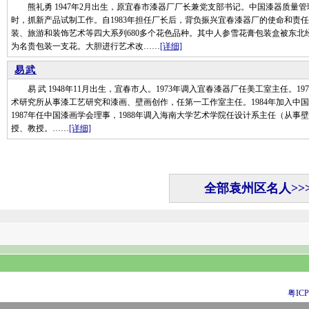
熊礼勇 1947年2月出生，原宜春市漆器厂厂长兼党支部书记。中国漆器质量管理
时，抓新产品试制工作。自1983年担任厂长后，背负振兴宜春漆器厂的使命和责
装、旅游和装饰艺术等四大系列680多个花色品种。其中人参雪花膏包装盒被东北
为名贵包装一支花。大胆进行艺术改……
[详细]
易武
易 武 1948年11月出生，宜春市人。1973年调入宜春漆器厂任美工室主任。
术研究所从事漆工艺研究和漆画、壁画创作，任第一工作室主任。1984年加入中国
1987年任中国漆画学会理事，1988年调入海南大学艺术学院任设计系主任（从事壁
授、教授。……
[详细]
全部袁州区名人>>
粤ICP