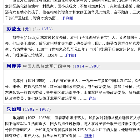
谭良才江西省宜春市袁州区慈化镇冷水村村民，1966年4月出生，2010年7月入党
袁州区慈化镇伯塘村一村民家，因小孩玩火，不慎引燃摩托车，火势迅速蔓延，熊
还有六名幼小的孩子。住在相邻的谭良才和女婿王茂华见此情景，奋不顾身，三次
车的0严重烧伤，谭良才烧伤面……
[详细]
彭莹玉
[
元
]
(?～
1353
)
彭莹玉(?-1353)元末农民起义领袖。袁州（今江西省宜春市）人。又名彭国
领。他出身于农家，后至袁州慈化寺为僧，他会治病，因此，颇受农民群众的喜爱
生，当为世主”等。1338年（世祖忽必烈至元四年）与其门徒周子旺在袁州起义
动，门徒遍及江淮地区。 1351年……
[详细]
周赤萍
中国人民解放军开国中将
(
1914
～
1990
)
周赤萍（1914-1990） ，江西省宜春县人。一九三一年参加中国工农红军，
长、排长、连政治指导员，红三军团团政治委员，电台政治委员。参加了长征。抗
东纵队第一旅政治委员，鲁中军区政治部主任，山东军区第三师政治委员。解放战
队政治委员，第七纵队兼辽北军区政治委员，……
[详细]
乐如瑚
(
1902
～
1987
)
乐如瑚（1902－1987年） 宜春著名雕漆艺人。10多岁时就师从杨姓雕漆艺
因不适应军队生活而返乡。回乡后担任过教师，与人在垛子背合股开过漆器文明棍
号担任雕刻艺人。乐如瑚是宜春脱胎漆器雕漆艺人中承上启下的人物，他雕刻技法
胸有成竹，出神入化。解放后长期在宜春脱……
[详细]