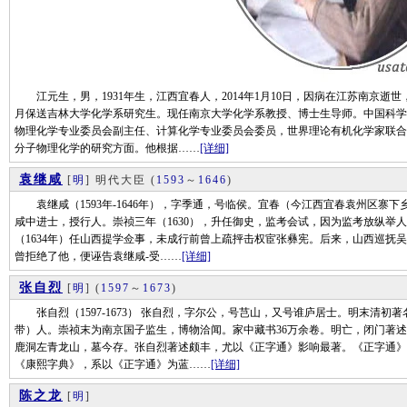
江元生，男，1931年生，江西宜春人，2014年1月10日，因病在江苏南京逝世，
月保送吉林大学化学系研究生。现任南京大学化学系教授、博士生导师。中国科学
物理化学专业委员会副主任、计算化学专业委员会委员，世界理论有机化学家联合
分子物理化学的研究方面。他根据……
[详细]
袁继咸
[
明
] 明代大臣
(
1593
～
1646
)
袁继咸（1593年-1646年），字季通，号临侯。宜春（今江西宜春袁州区寨下
咸中进士，授行人。崇祯三年（1630），升任御史，监考会试，因为监考放纵举
（1634年）任山西提学佥事，未成行前曾上疏抨击权宦张彝宪。后来，山西巡抚
曾拒绝了他，便诬告袁继咸-受……
[详细]
张自烈
[
明
]
(
1597
～
1673
)
张自烈（1597-1673） 张自烈，字尔公，号芑山，又号谁庐居士。明末清初
带）人。崇祯末为南京国子监生，博物洽闻。家中藏书36万余卷。明亡，闭门著
鹿洞左青龙山，墓今存。张自烈著述颇丰，尤以《正字通》影响最著。《正字通》
《康熙字典》，系以《正字通》为蓝……
[详细]
陈之龙
[
明
]