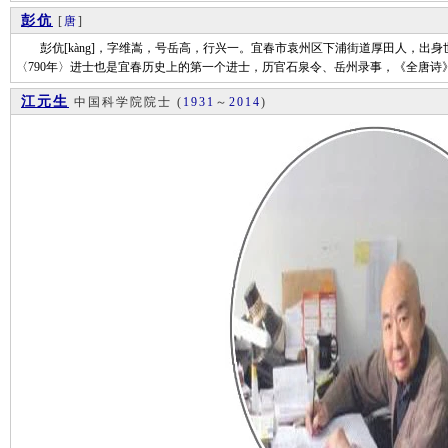
彭伉
[
唐
]
彭伉[kàng]，字维嵩，号岳高，行兴一。宜春市袁州区下浦街道厚田人，出
〈790年〉进士也是宜春历史上的第一个进士，历官石泉令、岳州录事，《全唐诗
江元生
中国科学院院士
(
1931
～
2014
)