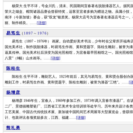
杨荣大 生平不详，号金川氏，清末、民国期间宜春著名脱胎漆器艺人。据民国
荣大之烟盒、帽简诸器品赛会曾获特奖，远客至宜者多购为赠送之物。虽属小技，可
南洋（今新加坡）赛会，获“双龙”银质奖。杨荣大店号为宜春著名漆器店号之一
丽、制作精良。……
[详细]
易笃生
(
1897
～
1976
)
易笃生（1897－1976年） 画家。自幼爱好美术书法，少年时在父辈所开福寿
国光美术社，制作脱胎漆器，时易笃生作画、黄和贤题字、陈桂生雕刻，被誉为漆
逼真传神。国光美术社后演变为国光照相馆，为宜春最早照相馆之一。国光照相馆
八景”（8幅）山水画等。……
[详细]
陈桂生
陈桂生 生平不详，雕刻艺人。1925年前后，其兄与易笃生、黄和贤合股创办
雕刻工作，时易笃生作画、黄和贤题字、陈桂生雕刻，被誉为漆器“三绝”。……
[
杨增彦
杨增彦 1946年生，宜春人，1969年参加工作。1973年调入宜春市漆器厂
二厂、景德镇雕塑瓷厂、江西省工艺美术专业培训班等处学习。历年来共设计各类
工艺美展、中国古代传统技术展、新加坡中国民间艺术周展等大型展览会，曾获得
计、包装评比各项奖励多次，江西、福建……
[详细]
熊礼勇