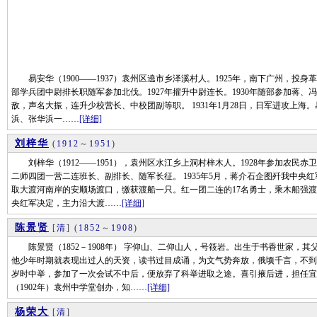
易安华（1900——1937）袁州区遶市乡泽溪村人。1925年，南下广州，投
部学兵团中尉排长职随军参加北伐。1927年擢升中尉连长。1930年随部参加蒋
敌，声名大振，连升少校营长、中校团副等职。 1931年1月28日，日军进攻上海。易
浜、张华浜一……
[详细]
刘梓华
(
1912
～
1951
)
刘梓华（1912——1951），袁州区水江乡上洞村梓木人。1928年参加农民
二师四团一营二连班长、副排长、随军长征。 1935年5月，蒋介石企图歼我中央
取大渡河南岸的安顺场渡口，缴获渡船一只。红一团二连的17名勇士，乘木船强
央红军决定，主力沿大渡……
[详细]
陈景贤
[
清
]
(
1852
～
1908
)
陈景贤（1852－1908年） 字仰山、二仰山人，号筱岩。出生于书香世家，其
他少年时期就表现出过人的天资，读书过目成诵，为文气势奔放，俄顷千言，不到20
岁时中举，参加了一次会试不中后，便放弃了科举进取之途。喜引掖后进，担任宜
（1902年）袁州中学堂创办，知……
[详细]
杨荣大
[
清
]