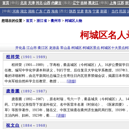
首页
[华北]
北京
天津
河北
山西
内蒙古
[东北]
辽宁
吉林
黑龙江
[华东]
上海
江苏
浙
[中南]
河南
湖北
湖南
广东
广西
海南
[西北]
陕西
甘肃
青海
宁夏
新疆
|
当代
民国
您现在的位置 >
首页
>
浙江省
>
衢州市
>
柯城区人物
柯城区名人
开化县
江山市
衢江区
龙游县
常山县
柯城区
柯城区景点
柯城区十大景点
柯
程祥荣
(
1901
～
1989
)
程祥荣（1901—1989），字寿柏，衢县城区（今柯城区）人。16岁公费留学
任教。编写中学化学课本和讲义，刊行于世。后任复旦大学化学系教授。1937年
毒的详细材料，由北平新闻社总编卫士生寄往日内瓦世界禁烟会议，揭露日本帝国
中央军校自然科学主任教官、教授，……
[详细]
龚香圃
(
1892
～
1987
)
龚香圃（1892—1987），原名时瑞，号六一子，衢县城关（今柯城区）人。
药。17岁在父亲指导下攻读外祖父、名中医雷丰名著《时病论》、《医家四要》
草》等医学著作。1915年，随岳父、中医王辑斋在衢州济生施药局行医。1919
主治内科、妇科。1923年，衢……
[详细]
祝文白
(
1884
～
1968
)