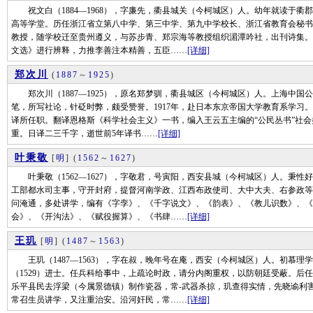
祝文白（1884—1968），字廉先，衢县城关（今柯城区）人。幼年就读于衢郡
高等学堂。历任浙江省立第八中学、第三中学、第九中学校长、浙江省教育会秘书
教授，随学校迁至贵州遵义，与苏步青、郑宗海等教授组织湄潭吟社，出刊诗集。
文选》进行辨释，力推李善注本精善，五臣……
[详细]
郑次川
(
1887
～
1925
)
郑次川（1887—1925），原名郑梦驯，衢县城区（今柯城区）人。上海中国
笔，所写社论，针砭时弊，颇受赞誉。1917年，赴日本东京帝国大学教育系学习。
译所任职。翻译恩格斯《科学社会主义》一书，编入王云五主编的“公民丛书”社会
重。日译二三千字，逝世前5年译书……
[详细]
叶秉敬
[
明
]
(
1562
～
1627
)
叶秉敬（1562—1627），字敬君，号寅阳，西安县城（今柯城区）人。秉性好
工部都水司主事，守开封府，提督河南学政、江西布政使司、大中大夫、右参政等
问淹通，多处讲学，编有《字孪》、《千字说文》、《韵表》、《教儿识数》、《
会》、《开沟法》、《赋役握算》、《书肆……
[详细]
王玑
[
明
]
(
1487
～
1563
)
王玑（1487—1563），字在叔，晚年号在庵，西安（今柯城区）人。初慕理
（1529）进士。任兵科给事中，上疏论时政，请分内阁重权，以防朝廷受蔽。后
乐平县民去浮梁（今属景德镇）制作瓷器，常-武器杀掠，玑查得实情，先晓谕利
常召生员讲学，又注重治安。沿河奸民，常……
[详细]