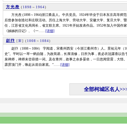
方光焘
(
1898
～
1964
)
方光焘 (1898～1964)浙江衢县人。中共党员。1924年毕业于日本东京高等师范
后曾参加创造社和左联活动。历任上海大学、劳动大学、安徽大学、复旦大学、暨
任，江苏省文化局局长，省文联主席。1921年开始发表作品。1952年加入中国
《姊姊的日记》、《一……
[详细]
赵抃
[
宋
]
(
1008
～
1084
)
赵抃（1008～1084） 字阅道，宋衢州西安（今浙江衢州市）人。景祐元年（1
史”。平时以一琴一鹤自随，为政简易，长厚清修，日所为事，夜必衣冠露香以告
泉禅师，禅师未尝容措一词。及在青州，政事之余多晏坐，一日忽闻雷震，大悟。
霹雳顶门开，唤起从前自家底。”……
[详细]
全部柯城区名人>>