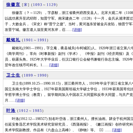
徐徽言
[
宋
]
(
1093
～
1129
)
徐徽言（？～1129），字彦猷，浙江省衢州府西安县人。北宋大观二年（110
以战功累升至武经郎，知晋宁军。南宋建炎二年（1128）十一月，金兵从浦津渡
子，大败金兵，《宋史》称“晋宁之捷”。当时，黄河迤东皆被金兵攻陷，独晋宁军
攻晋宁城。徽言遣人泅至黄河东岸，召……
[详细]
戴铭礼
(
1901
～
1991
)
戴铭礼(1901—1991)，字立庵，衢县城关(今柯城区)人。1920年浙江省立第
《商学周刊》。常向《时事新报》副刊《学术》、《申报》副刊《经济周报》及《
员，崭露头角。1925年大学毕业后，任汉口银行公会秘书兼银行杂志主编。192
翌年改任钱币司科长。1……
[详细]
卫士生
(
1899
～
1990
)
卫士生(1899.10.25—1990.10.15)，浙江衢州市人，1919年毕业于浙江省
国立东南大学学士学位，1927年获美国斯坦福大学硕士学位， 1933年获美国哥伦
学哲学博士学位（教育）。留学期间加入中国农工大同盟和反帝大同盟，与共产党
月……
[详细]
叶洛
(
1912
～
1985
)
叶洛(1912.12—19857) 别名叶岱洛，浙江衢州人。擅长油画。肄业于杭
任延安鲁迅艺术学院美术研究室研究员，《西蒲画报》、《嫩江画报》创作研究科
美术学院副教授。作品有《六盘山上高峰》、《静物》等。  ……
[详细]