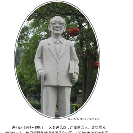
许乃超(1904～1987），又名许凤仪，广东翁县人。赤坎晨光