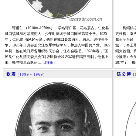
谭甫仁 （1910年-1970年），学名谭广基，花名震古。仁化县
梅鋗鋗之先
城口镇城群村紫震街人，少年时就读于城口国民高等小学。1925
更姓梅。秦
年，仁化农-动风起云涌，他即在城口参加减租、减息、退押等斗
越王至台岭
争。1926年11月参加北江农军学校学习，并加入中国共产党。1927
城），奉王
年初，他在城口筹备组织农民协会，任农会秘书。1928年春，“国
鋗为首领。
民党仁化县清党委员会”对农民协会和农军进行猖狂围剿，他北上
今波阳）令
湘、赣寻找革命队伍……
[详细]
207年），
欧震
陈公博
(
1899
～
1969
)
(