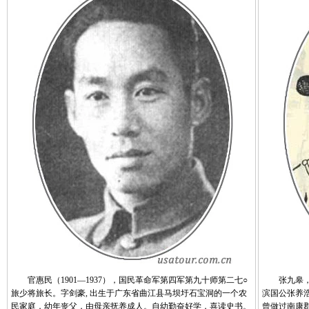
官惠民（1901—1937），国民革命军第四军第九十师第二七○
张九皋，唐
旅少将旅长。字剑豪, 出生于广东省曲江县马坝圩石宝洞的一个农
滨国公张养
民家庭，幼年丧父，由母亲抚养成人。自幼勤奋好学，喜读史书。
曾做过南康