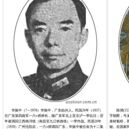
华振中（?～1978）华振中，广东始兴人。民国26年（1937）
陈璘(153
任广东第四路军一六○师师长，随广东军北上至京沪一带抗日；翌
字朝爵，号
年被调回江西南浔线（南昌至九江铁路线）一带作战。民国28年
身材魁梧，
（1939）广州沦陷后，一六○师调回广东，华振中被任命为十二集
秘。在国家