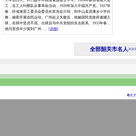
小学创办人。许乃超早年就读翁源县立中学。1924年参加省港大罢
工，在工人纠察队从事革命活动，1926年加入中国共产党。1927年
春，经省港罢工委员会委员长苏兆征介绍，到中山县淇澳乡小学任
教，秘密开展农民运动。广州起义失败后，他被国民党政府逮捕入
狱，在狱中坚贞不屈。出狱后与中共党组织失去联系。1933年春，
他与堂侄许少英到广州……
[详细]
全部韶关市名人>>
粤ICP