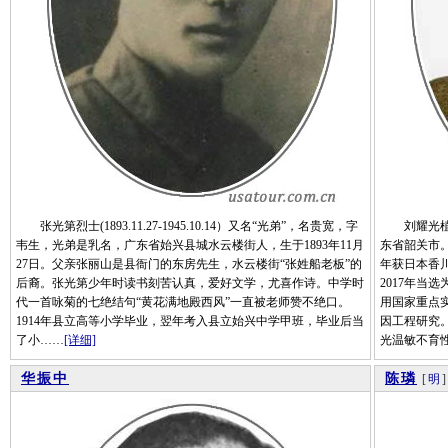
张光第烈士(1893.11.27-1945.10.14）又名“光弟”，名贵宽，字
刘耀光植物
韦生，光弟是乳名，广东省始兴县城水云楼街人，生于1893年11月
东省韶关市。
27日。父亲张丽山是县衙门的东房先生，水云楼街“张姓船老板”的
年获日本香川
后裔。张光第少年时读书刻苦认真，爱好文学，尤喜作诗。中学时
2017年当
代一首咏菊的七绝结句“黄花满地殿西风”一直被老师赞不绝口。
用国家重点
1914年县立高等小学毕业，翌年考入县立始兴中学甲班，毕业后当
因工程研究
了小……
[详细]
光温敏不育
华振中
陈璘
[
明