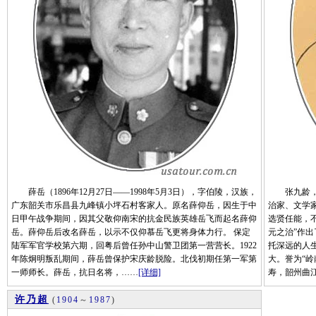
薛岳（1896年12月27日——1998年5月3日），字伯陵，汉族，
张九龄，唐
广东韶关市乐昌县九峰镇小坪石村客家人。原名薛仰岳，因生于中
治家、文学
日甲午战争期间，因其父敬仰南宋的抗金民族英雄岳飞而起名薛仰
选贤任能，
岳。薛仰岳后改名薛岳，以示不仅仰慕岳飞更将身体力行。 保定
元之治”作
陆军军官学校第六期，回粤后曾任孙中山警卫团第一营营长。1922
托深远的人
年陈炯明叛乱期间，薛岳曾保护宋庆龄脱险。北伐初期任第一军第
大。誉为“岭南
一师师长。薛岳，抗日名将，……
[详细]
寿，韶州曲江
许乃超
(
1904
～
1987
)