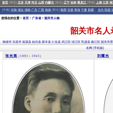
首页
[华北]
北京
天津
河北
山西
内蒙古
[东北]
辽宁
吉林
黑龙江
[华东]
上海
江苏
浙
[中南]
河南
湖北
湖南
广东
广西
海南
[西北]
陕西
甘肃
青海
宁夏
新疆
|
当代
民国
您现在的位置 >
首页
>
广东省
>
韶关市人物
韶关市名人
南雄市
乐昌市
翁源县
始兴县
新丰县
仁化县
武江区
浈江区
乳源县
曲江区
韶关市
名网
[手机版]
张光第
刘耀光
(
1893
～
1945
)