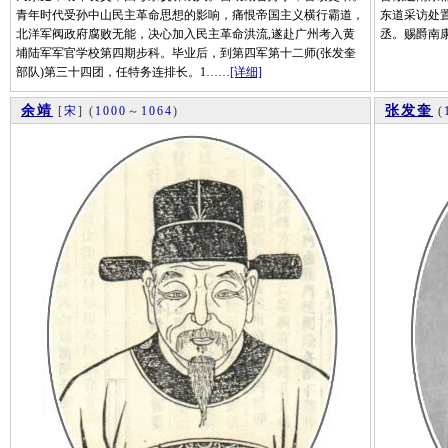
青年时代受孙中山民主革命思想的影响，痛恨帝国主义横行霸道，
东道采访处
北洋军阀政府腐败无能，决心加入民主革命洪流,遂赴广州考入黄
丞。赐爵南
埔陆军军官学校第四期步科。毕业后，到第四军第十二师(张发奎
部队)第三十四团，任特务连排长。1……
[详细]
余靖
张发奎
[
宋
]
(
1000
～
1064
)
(