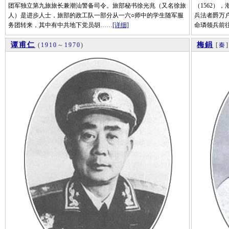
团军独立第九旅旅长兼潮汕警备司令。旅部秘书徐光兆（又名徐旅
（1562）
人）是进步人士，旅部的政工队一部分从一六○师中的学生随军服
兵法者爵万
务团转来，其中有中共地下党员胡……
[详细]
命璘领兵前
谭甫仁
梅鋗
(
1910
～
1970
)
[
秦