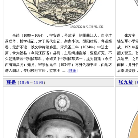
余靖（1000～1064），字安道，号武溪，韶州曲江人。自少才
张发奎（18
调聪华，博学强记，对于历代史记、杂家小说、阴阳律历、释道经
埔陆军小学
卷，无所不读，以文学称著乡里。宋天圣二年（1024年）中进士
战。1921
第，录为赣县（今属江西省）县尉，主理缉捕盗贼，查察奸宄。不
韶关警卫。
久朝廷新置书判拔萃科，余靖又中书判拔萃第一，提为新建（今江
兵响应。之
西省南昌县）知县。宋景祐元年（1034年）再升为秘书丞，由地方
南征，并升任
进入朝廷，专职校勘古籍，监掌图……
[详细]
后奉调援赣
薛岳
张九龄
(
1896
～
1998
)
[