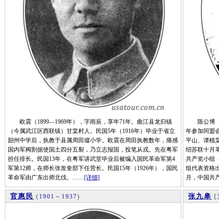
欧震（1899—1969年），字雨辰，享年71年。曲江县龙归镇
陈公博（18
（今属武江区西联镇）甘棠村人。民国5年（1916年）毕业于省立
年参加同盟会
韶州中学后，执教于县属周田墟小学。欧震在周田执教数年，痛感
平山、谭植
国内军阀割据使国土四分五裂，乃立志报国，投笔从戎。先在粤军
绍苏联十月革
担任排长。民国13年，在粤军讲武堂毕业后被编入国民革命军第4
共产党小组
军第12师，在师长张发奎部下任营长。民国15年（1926年），国民
组代表资格
革命军由广东出师北伐。……
[详细]
月，中国共
官惠民
张九皋
(
1901
～
1937
)
[