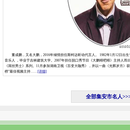
董成鹏，又名大鹏，2016年倾情担任斯柯达昕动代言人。 1982年1月12日
音乐人 ，毕业于吉林建筑大学。2007年担任脱口秀节目《大鹏嘚吧嘚》主持人而
《屌丝男士》系列。11月参加湖南卫视《百变大咖秀》，并以一曲《光辉岁月》获得第
榜”最佳视频主持……
[详细]
全部集安市名人>>