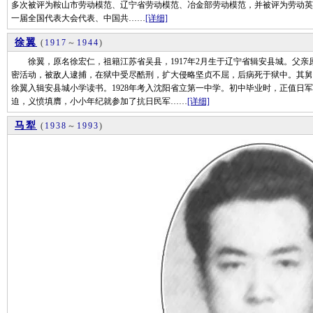
多次被评为鞍山市劳动模范、辽宁省劳动模范、冶金部劳动模范，并被评为劳动英雄
一届全国代表大会代表、中国共……
[详细]
徐翼
(
1917
～
1944
)
徐翼，原名徐宏仁，祖籍江苏省吴县，1917年2月生于辽宁省辑安县城。父亲
密活动，被敌人逮捕，在狱中受尽酷刑，扩大侵略坚贞不屈，后病死于狱中。其舅父
徐翼入辑安县城小学读书。1928年考入沈阳省立第一中学。初中毕业时，正值日
迫，义愤填膺，小小年纪就参加了抗日民军……
[详细]
马犁
(
1938
～
1993
)