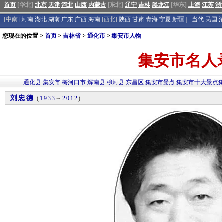
首页
[华北]
北京
天津
河北
山西
内蒙古
[东北]
辽宁
吉林
黑龙江
[华东]
上海
江苏
浙
[中南]
河南
湖北
湖南
广东
广西
海南
[西北]
陕西
甘肃
青海
宁夏
新疆
|
当代
民国
您现在的位置 >
首页
>
吉林省
>
通化市
>
集安市人物
集安市名人
通化县
集安市
梅河口市
辉南县
柳河县
东昌区
集安市景点
集安市十大景点
刘忠德
(
1933
～
2012
)