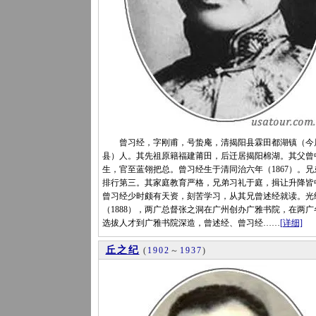
曾习经，字刚甫，号蛰庵，清揭阳县霖田都湖镇（今
县）人。其先祖原籍福建莆田，后迁居揭阳棉湖。其父曾
生，官至蓝翎把总。曾习经生于清同治六年（1867）。兄
排行第三。其家庭教育严格，兄弟习礼于庭，揖让升降皆
曾习经少时颇有天资，刻苦学习，从其兄曾述经就读。光
（1888），两广总督张之洞在广州创办广雅书院，在两广
选拔人才到广雅书院深造，曾述经、曾习经……
[详细]
丘之纪
(
1902
～
1937
)