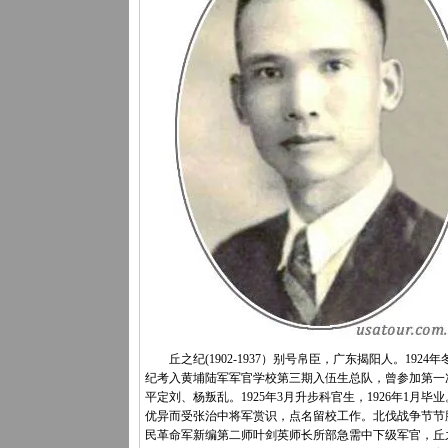
丘之纪(1902-1937）别号帛臣，广东揭阳人。1924
纪考入黄埔陆军军官学校第三期入伍生总队，曾参加第一
平定刘、杨叛乱。1925年3月升步科官生，1926年1月毕
优异而受张治中将军赏识，点名留校工作。北伐战争节节
民革命军新编第二师叶剑英师长所部急需中下级军官，丘