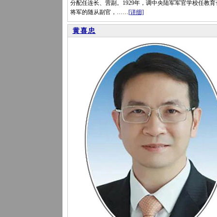
分配任连长、营副。1929年，调中央陆军军官学校任教育
将军的随从副官，……
[详细]
黄喜忠