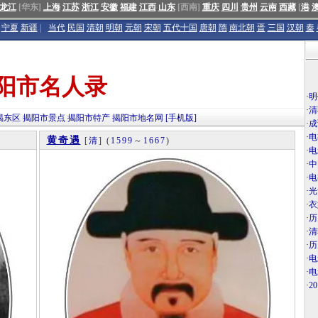
龙江
[华东]
上海
江苏
浙江
安徽
福建
江西
山东
[西南]
重庆
四川
贵州
云南
西藏
[
港
宁夏
新疆
|
当代
民国
清朝
明朝
元朝
宋朝
五代十国
唐朝
隋
南北朝
晋
三国
汉朝
秦
阳市名人录
·
明
·
清
揭东区
揭阳市景点
揭阳市特产
揭阳市地名网
[手机版]
·
成
·
电
黄奇遇
[
清
]
(
1599
～
1667
)
·
电
·
中
·
电
·
光
·
衣
·
历
·
清
·
历
·
电
·
电
·
2