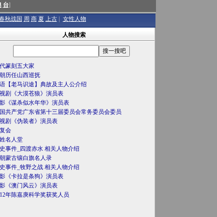
澳
台
]
春秋战国
周
商
夏
上古
|
女性人物
人物搜索
代篆刻五大家
朝历任山西巡抚
语【老马识途】典故及主人公介绍
视剧《大漠苍狼》演员表
影《谋杀似水年华》演员表
国共产党广东省第十三届委员会常务委员会委员
视剧《伪装者》演员表
复会
姓名人堂
史事件_四渡赤水 相关人物介绍
朝蒙古镶白旗名人录
史事件_牧野之战 相关人物介绍
影《卡拉是条狗》演员表
影《澳门风云》演员表
012年陈嘉庚科学奖获奖人员