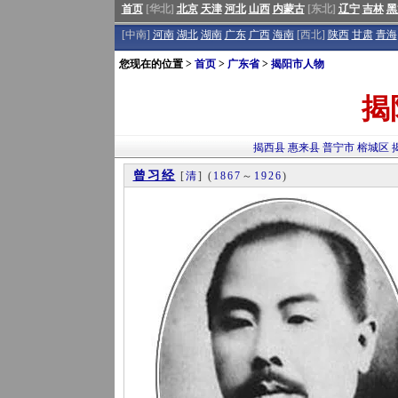
首页
[华北]
北京
天津
河北
山西
内蒙古
[东北]
辽宁
吉林
黑
[中南]
河南
湖北
湖南
广东
广西
海南
[西北]
陕西
甘肃
青海
您现在的位置 >
首页
>
广东省
>
揭阳市人物
揭
揭西县
惠来县
普宁市
榕城区
曾习经
[
清
]
(
1867
～
1926
)