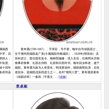
属揭西
黄奇遇(1599-1667），字享臣，号平斋，晚年自号绿园居士，
中孚，武
生于潮州府揭阳县广美(今属揭阳市榕城区），1628年(明崇祯）戊
弟四人，
辰科进士，曾任固安县令、翰林院编修，清入关后，任南明永历朝
中矩度。
詹事府詹事、礼部左侍郎、礼部和兵部尚书。晚年回乡终老，逝于
绪十四年
揭阳。黄奇遇为政为人有贤名，明清更迭时，辅助南明抗清，后告
各府州县
老回乡。是揭阳戊辰四进士之一，名列“潮州八贤”。黄奇遇原著有
《绿园诗草》一集和《平斋文……
[详细]
李卓彬