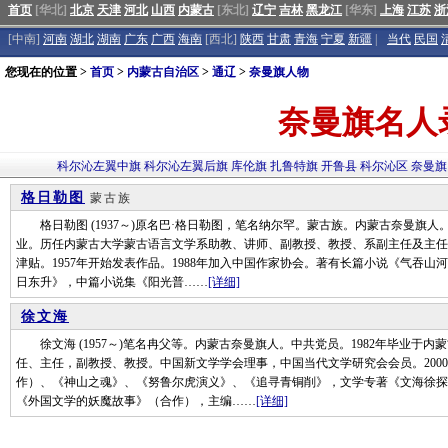
首页
[华北]
北京
天津
河北
山西
内蒙古
[东北]
辽宁
吉林
黑龙江
[华东]
上海
江苏
浙
[中南]
河南
湖北
湖南
广东
广西
海南
[西北]
陕西
甘肃
青海
宁夏
新疆
|
当代
民国
您现在的位置 >
首页
>
内蒙古自治区
>
通辽
>
奈曼旗人物
奈曼旗名人
科尔沁左翼中旗
科尔沁左翼后旗
库伦旗
扎鲁特旗
开鲁县
科尔沁区
奈曼旗
格日勒图
蒙古族
格日勒图 (1937～)原名巴·格日勒图，笔名纳尔罕。蒙古族。内蒙古奈曼旗人
业。历任内蒙古大学蒙古语言文学系助教、讲师、副教授、教授、系副主任及主任
津贴。1957年开始发表作品。1988年加入中国作家协会。著有长篇小说《气吞
日东升》，中篇小说集《阳光普……
[详细]
徐文海
徐文海 (1957～)笔名冉父等。内蒙古奈曼旗人。中共党员。1982年毕业于
任、主任，副教授、教授。中国新文学学会理事，中国当代文学研究会会员。200
作）、《神山之魂》、《努鲁尔虎演义》、《追寻青铜削》，文学专著《文海徐探
《外国文学的妖魔故事》（合作），主编……
[详细]