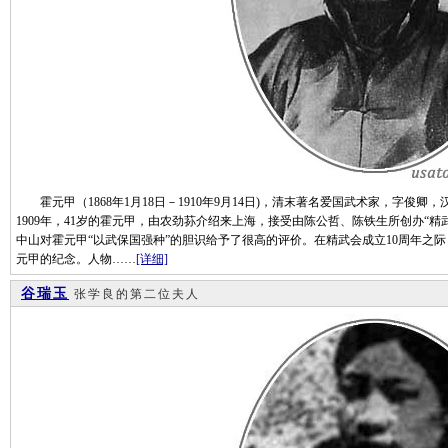
霍元甲（1868年1月18日－1910年9月14日)，清末著名爱国武术家，字俊卿
1909年，41岁的霍元甲，由农劲荪介绍来上海，接受由陈公哲、陈铁生所创办“
中山对霍元甲“以武保国强种”的胆识给予了很高的评价。在精武会成立10周年之际
元甲的纪念。人物……
[详细]
谷瑞玉
张学良的第二位夫人