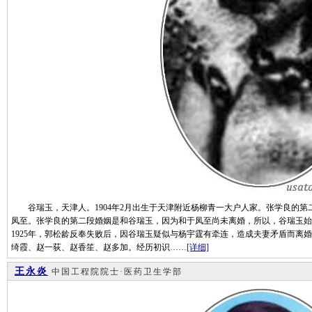
谷瑞玉，天津人。1904年2月出生于天津附近杨柳青一大户人家。张学良的第
凤至。张学良的第二段婚姻是和谷瑞玉，因为和于凤至尚未离婚，所以，谷瑞玉始终
1925年，郭松龄反奉失败后，因谷瑞玉疑似与杨宇霆有牵连，造成夫妻矛盾而离
绮霞、赵一荻、赵香笙、赵多加。经历初识……
[详细]
王永炎
中国工程院院士·医药卫生学部