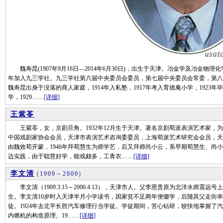
魏寿昆(1907年9月16日—2014年6月30日)，出生于天津。冶金学及冶金物理化学
年加入九三学社。九三学社第六届中央委员会委员，第七届中央委员会常委，第八
魏寿昆出身于没落的商人家庭，1914年入私塾，1917年考入育德庵小学，192
学，1929……
[详细]
王紫苓
王紫苓，女，京剧旦角。1932年12月生于天津。著名京剧荀派表演艺术家，
中国戏剧家协会会员，天津市表演艺术咨询委委员，上海荀派艺术研究会会员，天
由魏效荀开蒙，1946年拜荀慧生为师学艺，后又拜师尚小云，系早期荀慧生、尚
边实践，由于聪慧好学，能戏颇多，工青衣……
[详细]
李文清
(
1909
～
2000
)
李文清（1909.3.15～2000.4.13），天津市人。父李恩贵原为北洋水师
生。李文清10岁时入天津半月小学读书，因家贫不足两年便缀学，后随其父走街串
徒。1924年去北平长胜汽车修理行当学徒。学徒期间，苦心钻研，较快地掌握了
内燃机的构造原理。19……
[详细]