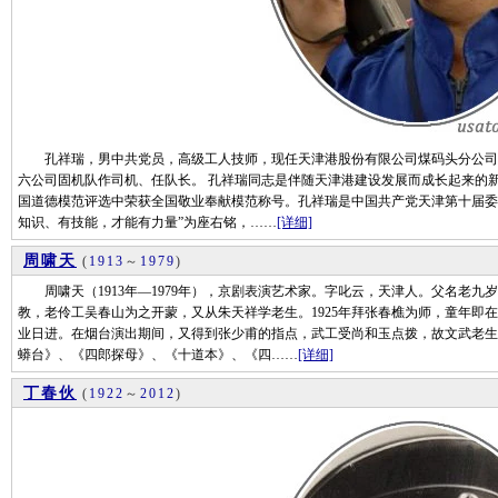
孔祥瑞，男中共党员，高级工人技师，现任天津港股份有限公司煤码头分公司操
六公司固机队作司机、任队长。 孔祥瑞同志是伴随天津港建设发展而成长起来的新时期
国道德模范评选中荣获全国敬业奉献模范称号。孔祥瑞是中国共产党天津第十届委
知识、有技能，才能有力量”为座右铭，……
[详细]
周啸天
(
1913
～
1979
)
周啸天（1913年—1979年），京剧表演艺术家。字叱云，天津人。父名老九
教，老伶工吴春山为之开蒙，又从朱天祥学老生。1925年拜张春樵为师，童年即
业日进。在烟台演出期间，又得到张少甫的指点，武工受尚和玉点拨，故文武老生
蟒台》、《四郎探母》、《十道本》、《四……
[详细]
丁春伙
(
1922
～
2012
)