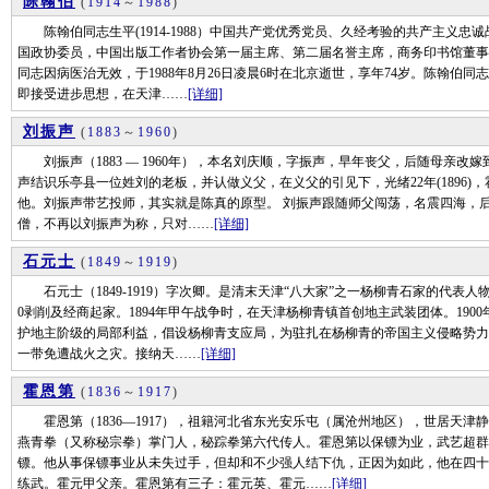
陈翰伯
(
1914
～
1988
)
陈翰伯同志生平(1914-1988）中国共产党优秀党员、久经考验的共产主义忠
国政协委员，中国出版工作者协会第一届主席、第二届名誉主席，商务印书馆董事
同志因病医治无效，于1988年8月26日凌晨6时在北京逝世，享年74岁。陈翰伯同
即接受进步思想，在天津……
[详细]
刘振声
(
1883
～
1960
)
刘振声（1883 — 1960年），本名刘庆顺，字振声，早年丧父，后随母亲改
声结识乐亭县一位姓刘的老板，并认做义父，在义父的引见下，光绪22年(1896)
他。刘振声带艺投师，其实就是陈真的原型。 刘振声跟随师父闯荡，名震四海，
僧，不再以刘振声为称，只对……
[详细]
石元士
(
1849
～
1919
)
石元士（1849-1919）字次卿。是清末天津“八大家”之一杨柳青石家的代表
0剥削及经商起家。1894年甲午战争时，在天津杨柳青镇首创地主武装团体。19
护地主阶级的局部利益，倡设杨柳青支应局，为驻扎在杨柳青的帝国主义侵略势力
一带免遭战火之灾。接纳天……
[详细]
霍恩第
(
1836
～
1917
)
霍恩第（1836—1917），祖籍河北省东光安乐屯（属沧州地区），世居天津
燕青拳（又称秘宗拳）掌门人，秘踪拳第六代传人。霍恩第以保镖为业，武艺超群
镖。他从事保镖事业从未失过手，但却和不少强人结下仇，正因为如此，他在四十
练武。霍元甲父亲。霍恩第有三子：霍元英、霍元……
[详细]