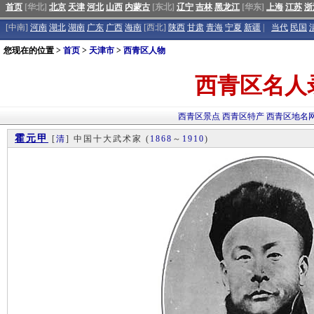
首页
[华北]
北京
天津
河北
山西
内蒙古
[东北]
辽宁
吉林
黑龙江
[华东]
上海
江苏
浙
[中南]
河南
湖北
湖南
广东
广西
海南
[西北]
陕西
甘肃
青海
宁夏
新疆
|
当代
民国
您现在的位置 >
首页
>
天津市
>
西青区人物
西青区名人
西青区景点
西青区特产
西青区地名
霍元甲
[
清
] 中国十大武术家
(
1868
～
1910
)