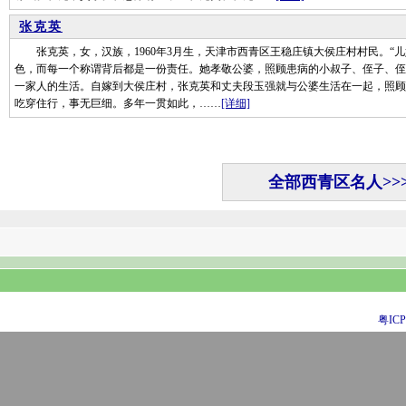
张克英
张克英，女，汉族，1960年3月生，天津市西青区王稳庄镇大侯庄村村民。“儿媳”
色，而每一个称谓背后都是一份责任。她孝敬公婆，照顾患病的小叔子、侄子、侄
一家人的生活。自嫁到大侯庄村，张克英和丈夫段玉强就与公婆生活在一起，照顾
吃穿住行，事无巨细。多年一贯如此，……
[详细]
全部西青区名人>>
粤ICP