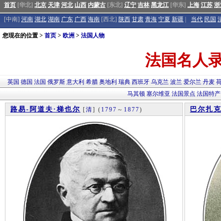
首页
[华北]
北京
天津
河北
山西
内蒙古
[东北]
辽宁
吉林
黑龙江
[华东]
上海
江苏
浙
[中南]
河南
湖北
湖南
广东
广西
海南
[西北]
陕西
甘肃
青海
宁夏
新疆
|
当代
民国
您现在的位置 >
首页
>
欧洲
>
法国人物
法国名人
英国
德国
法国
俄罗斯
意大利
希腊
奥地利
瑞典
西班牙
乌克兰
波兰
爱尔兰
丹麦
马其顿
塞尔维亚
法国景点
法国特产
路易-阿道夫·梯也尔
巴尔扎
[
清
]
(
1797
～
1877
)