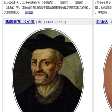
达1000多人，其中代表作有《小酒店》、《萌芽》、《娜娜》、
1736年6
《金钱》等。左拉是19世纪后半期法国重要的批判现实主义作家，
期，他就受
其自然主义……
[详细]
开学校后，
弗朗索瓦·拉伯雷
司汤达
[
明
]
(
1483
～
1553
)
[