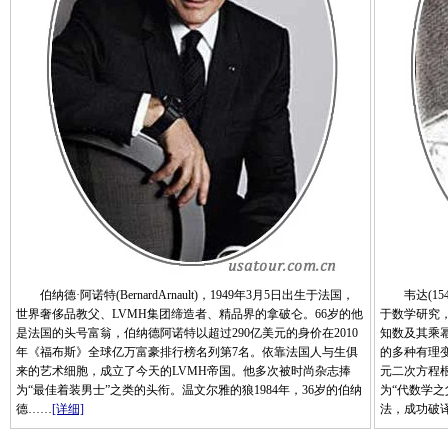
伯纳德·阿诺特(BernardArnault)，1949年3月5日出生于法国，
韦达(154
世界奢侈品教父、LVMH集团缔造者、精品界的拿破仑。66岁的他
于数学研究
是法国的头号富翁，伯纳德阿诺特以超过290亿美元的身价在2010
知数及其乘
年《福布斯》全球亿万富豪排行榜名列第7名。依靠法国人与生俱
的多种有理
来的艺术细胞，成立了今天的LVMH帝国。他多次被时尚杂志捧
元二次方程根
为“最佳着装男士”之类的头衔。温文尔雅的狼1984年，36岁的伯纳
为“代数学
德……
[详细]
法，成功破