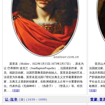
莫里哀（Molière，1622年1月15日-1673年2月17日），原名为
亚历山大·埃蒂耶
让·巴蒂斯特·波克兰（JeanBaptistePoquelin），法国喜剧作家、演
法国政治家。
员、戏剧活动家。法国芭蕾舞喜剧的创始人。莫里哀是他的艺名，
当选共和国总
法语意为长春藤。莫里哀是法国17世纪古典主义文学最重要的作
产阶级政府
家，古典主义喜剧的创建者，在欧洲戏剧史上占有十分重要的地
平社会主义运
位。代表作品《无病呻吟》，《伪君子》，《悭吝人》等。经历
歇教区，米
莫……
[详细]
[详细]
让·拉辛
雷蒙·普
[
清
]
(
1639
～
1699
)