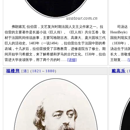
弗朗索瓦·拉伯雷，文艺复兴时期法国人文主义作家之一。拉
司汤达（178
伯雷的主要著作是长篇小说《巨人传》。《巨人传》共分五卷，取
HenriBe
材于法国民间传说故事，主要写格朗古杰、高康大、庞大固埃三代
国批判现实
巨人的活动史。1483年（一说1494），拉伯雷出生于法国中部的希
（1830年）
农城，十几岁后，拉伯雷接受了宗教教育，进修道院当了修士。期
汤达生于法
间开始学习希腊文，来了解希腊和罗马的古代文化。1530年，拉伯
长大，崇敬拿
雷进大学攻读医学，用了两个月的时……
[详细]
王朝复……
[
福楼拜
戴高乐
[
清
]
(
1821
～
1880
)
(