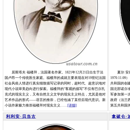
居斯塔夫·福楼拜，法国著名作家。1821年12月21日出生于法
夏尔·安德烈·
国卢昂一个传统医生家庭。福楼拜的成就主要表现在对19世纪法国
1970.1
社会风俗人情进行真实细致描写记录的同时，超时代、超意识地对
共和国的创
现代小说审美趋向进行探索。福楼拜的“客观的描写”不仅有巴尔扎
国北部诺尔省
克式的现实主义，又有自然主义文学的现实主义特点，尤其是他对
军参加第一
艺术作品的形式——语言的推崇，已经包涵了某些后现代意识。新
政府（法兰
小说作家极力推崇福楼拜对现实主义……
[详细]
第五共和国
利利安·贝当古
拿破仑·