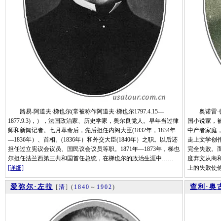
路易-阿道夫·梯也尔(常被称作阿道夫·梯也尔1797.4.15—
奥诺雷·德·
1877.9.3)，），法国政治家、历史学家，奥尔良党人。早年当过律
国小说家，
师和新闻记者。七月革命后，先后担任内阁大臣(1832年，1834年
中产者家庭，
—1836年）、首相。(1836年）和外交大臣(1840年）之职。以后还
走上文学创
担任过立宪议会议员、国民议会议员等职。1871年—1873年，梯也
完全失败。
尔担任法兰西第三共和国首任总统，在梯也尔的政治生涯中……
度弃文从商
[详细]
上的失败使
爱弥尔·左拉
查利·奥
[
清
]
(
1840
～
1902
)