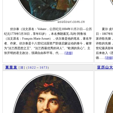
伏尔泰（法文原名：Voltaire，公历纪元1694年11月21日—公历
夏尔·皮埃尔·波
纪元1778年5月30日，享年83岁），本名弗朗索瓦-马利·阿鲁埃
日－1867
（法文原名：François-Marie Arouet），伏尔泰是他的笔名，著名学
派诗歌先驱
者、作家。伏尔泰是十八世纪法国资产阶级启蒙运动的泰斗，被誉
诗歌的先驱
为“法兰西思想之王”、“法兰西最优秀的诗人”、“欧洲的良心”。主
世纪最具影响
张开明的君主政治，强调自由和平等。代……
[详细]
后来收入《
德……
[详细]
莫里哀
亚历山大
[
清
]
(
1622
～
1673
)