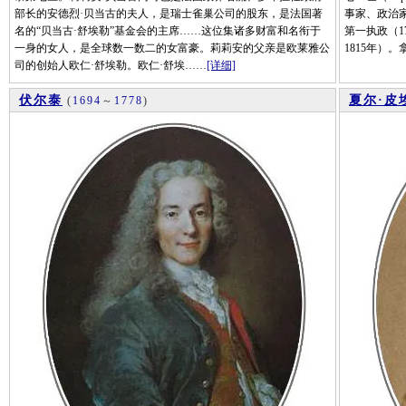
部长的安德烈·贝当古的夫人，是瑞士雀巢公司的股东，是法国著
事家、政治
名的“贝当古·舒埃勒”基金会的主席……这位集诸多财富和名衔于
第一执政（1
一身的女人，是全球数一数二的女富豪。莉莉安的父亲是欧莱雅公
1815年）。
司的创始人欧仁·舒埃勒。欧仁·舒埃……
[详细]
伏尔泰
夏尔·皮
(
1694
～
1778
)