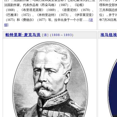
日），法国剧作家，与高乃依和莫里哀合称十七世纪最伟大的三位
月15日），
法国剧作家。代表作品有《昂朵马格》（1667）、《讼棍》
理和外交部长(
（1668）、《布里塔尼居斯》（1669）、《蓓蕾尼丝》（1670）、
三共和国总统兼
《巴雅泽》（1672）、《米特里达特》（1673）、《伊菲莱涅亚》
位），并于192
（1675）和《费德尔》（1677）等。拉辛出身于一个小官……
[详
年7月26日
细]
帕特里斯·麦克马洪
埃马纽埃
[
清
]
(
1808
～
1893
)