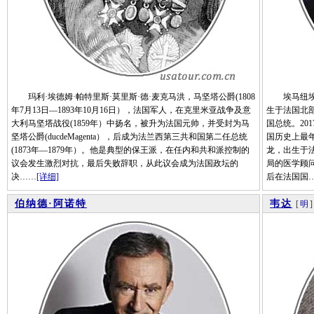
玛利·埃德姆·帕特里斯·莫里斯·德·麦克马洪，马坚塔公爵(1808
埃马纽埃尔·马
年7月13日—1893年10月16日），法国军人，在克里米亚战争及意
生于法国北
大利马坚塔战役(1859年）中扬名，被升为法国元帅，并受封为马
国总统。20
坚塔公爵(ducdeMagenta），后成为法兰西第三共和国第二任总统
国历史上最年
(1873年—1879年）。他是典型的保王派，在任内和共和派控制的
龙，出生于
议会发生激烈对抗，最后失败辞职，从此议会成为法国政坛的
局的医学顾
决……
[详细]
后在法国国
伯纳德·阿诺特
韦达
[
明