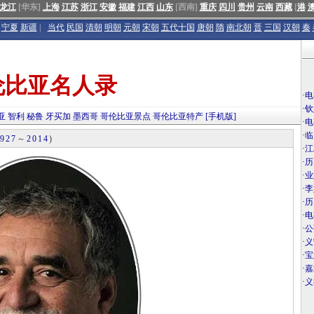
龙江
[华东]
上海
江苏
浙江
安徽
福建
江西
山东
[西南]
重庆
四川
贵州
云南
西藏
[
港
宁夏
新疆
|
当代
民国
清朝
明朝
元朝
宋朝
五代十国
唐朝
隋
南北朝
晋
三国
汉朝
秦
伦比亚名人录
·
电
·
钦
亚
智利
秘鲁
牙买加
墨西哥
哥伦比亚景点
哥伦比亚特产
[手机版]
·
电
·
临
927
～
2014
)
·
江
·
历
·
业
·
李
·
历
·
电
·
公
·
义
·
宝
·
嘉
·
义