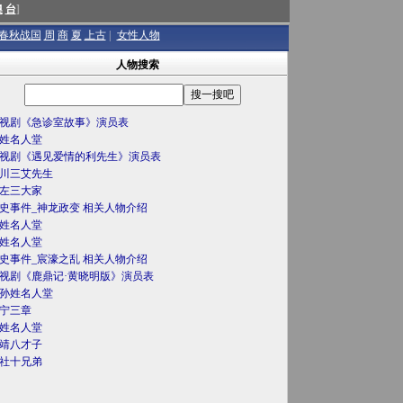
澳
台
]
春秋战国
周
商
夏
上古
|
女性人物
人物搜索
视剧《急诊室故事》演员表
姓名人堂
视剧《遇见爱情的利先生》演员表
川三艾先生
左三大家
史事件_神龙政变 相关人物介绍
姓名人堂
姓名人堂
史事件_宸濠之乱 相关人物介绍
视剧《鹿鼎记·黄晓明版》演员表
孙姓名人堂
宁三章
姓名人堂
靖八才子
社十兄弟