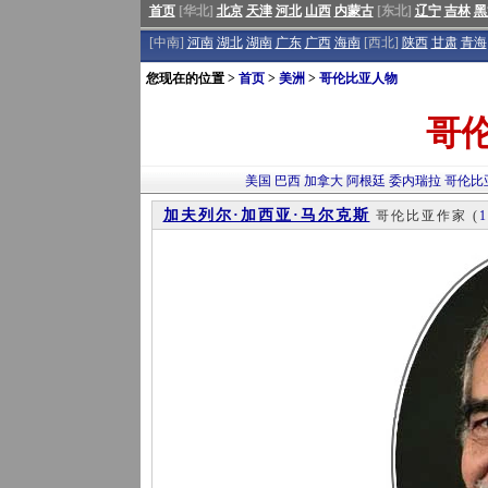
首页
[华北]
北京
天津
河北
山西
内蒙古
[东北]
辽宁
吉林
黑
[中南]
河南
湖北
湖南
广东
广西
海南
[西北]
陕西
甘肃
青海
您现在的位置 >
首页
>
美洲
>
哥伦比亚人物
哥
美国
巴西
加拿大
阿根廷
委内瑞拉
哥伦比
加夫列尔·加西亚·马尔克斯
哥伦比亚作家
(
1