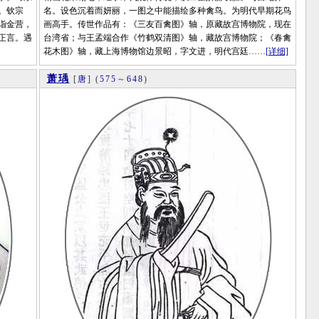
。钦宗
名。设色沉着而妍丽，一图之中能描绘多种禽鸟。为明代早期花鸟
诣金营，
画高手。传世作品有：《三友百禽图》轴，原藏故宫博物院，现在
正言。遇
台湾省；与王孟端合作《竹鹤双清图》轴，藏故宫博物院；《春禽
花木图》轴，藏上海博物馆边景昭，字文进，明代宫廷……
[详细]
萧瑀
[
唐
]
(
575
～
648
)