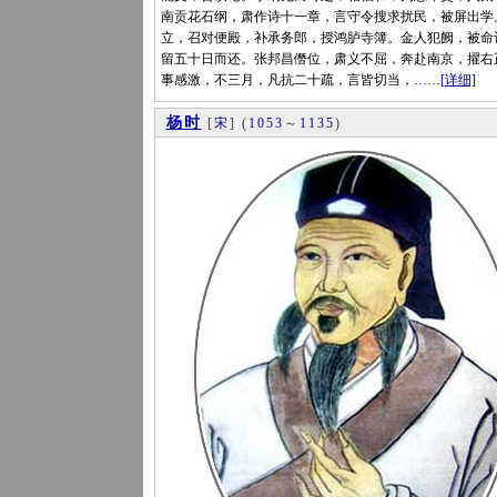
南贡花石纲，肃作诗十一章，言守令搜求扰民，被屏出学
立，召对便殿，补承务郎，授鸿胪寺簿。金人犯阙，被命
留五十日而还。张邦昌僭位，肃义不屈，奔赴南京，擢右
事感激，不三月，凡抗二十疏，言皆切当，……
[详细]
杨时
[
宋
]
(
1053
～
1135
)