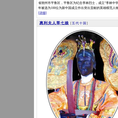
省朔州市平鲁区，平鲁区为纪念李林烈士，成立“李林中学”。
年被选为100位为新中国成立作出突出贡献的英雄模范人
[详细]
惠利夫人莘七娘
[
五代十国
]