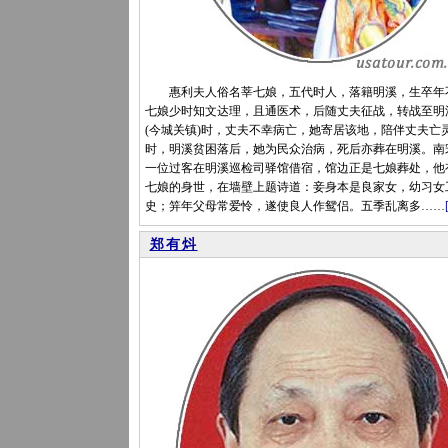
惠利夫人俗名莘七娘，五代时人，落籍明溪，生卒年
七娘少时知文达理，且通医术，后随丈夫征战，转战至明
(今城关镇)时，丈夫不幸病亡，她寄居该地，陪伴丈夫亡
时，明溪贫困落后，她为民众治病，死后亦葬在明溪。南
一位过客在明溪巡检司驿馆借宿，馆边正是七娘葬处，他
七娘的身世，在墙壁上题诗道：妾身本是良家女，幼习女
史；笄年父母常爱怜，遂使良人作鸳侣。五季乱离多……
郑有炓