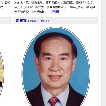
2009
地的大寺院，听教求学。曾两度闭关，6载阅藏。民国8年(1919
物之……
年)，任安庆迎江寺方丈，创办僧伽培训班。翌年赴香港、缅甸仰
光等地讲经，在仰光创办……
[详细]
雷霁霖
(
1935
～
2015
)