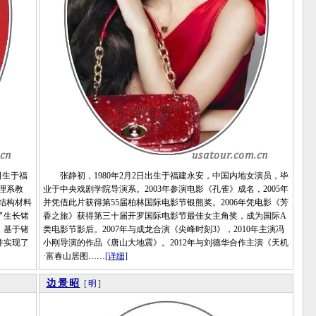
日生于福
张静初，1980年2月2日出生于福建永安，中国内地女演员，毕
理系教
业于中央戏剧学院导演系。2003年参演电影《孔雀》成名，2005年
结构材料
并凭借此片获得第55届柏林国际电影节银熊奖。2006年凭电影《芳
了生长锗
香之旅》获得第三十届开罗国际电影节最佳女主角奖，成为国际A
。基于锗
类电影节影后。2007年与成龙合演《尖峰时刻3》，2010年主演冯
并实现了
小刚导演的作品《唐山大地震》。2012年与刘德华合作主演《天机
·富春山居图……
[详细]
边景昭
[
明
]