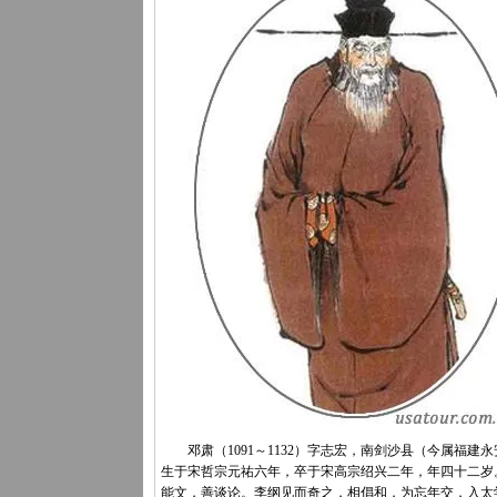
邓肃（1091～1132）字志宏，南剑沙县（今属福建永
生于宋哲宗元祐六年，卒于宋高宗绍兴二年，年四十二岁
能文，善谈论。李纲见而奇之，相倡和，为忘年交，入太