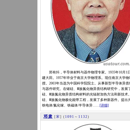
郑有炓，半导体材料与器件物理专家。1935年10月1
建大田。1957年毕业于南京大学物理系。现任南京大学物
授。2003年当选为中国科学院院士。从事新型半导体异质
与器件研究。在锗硅、Ⅲ族氮化物异质结构研究中，发展
硅、Ⅲ族氮化物异质结构材料的光辐射加热方法和新技术
硅、Ⅲ族氮化物极化能带工程，发展了多种新器件。提出
铁电体/氮化镓、铁磁体/半导体异……
[详细]
邓肃
[
宋
]
(
1091
～
1132
)