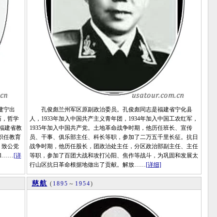
建宁出
孔俊彪兰州军区原副政治委员。孔俊彪同志是福建省宁化县
历，哲学
人，1933年加入中国共产主义青年团，1934年加入中国工农红军，
月福建省教
1935年加入中国共产党。土地革命战争时期，他历任班长、宣传
挂职任教育
员、干事、俱乐部主任、科长等职，参加了二万五千里长征。抗日
，致公党
战争时期，他历任股长，团政治处主任，分区政治部副主任、主任
1……
[详
等职，参加了百团大战和攻打沁阳、焦作等战斗，为巩固和发展太
行山区抗日革命根据地做出了贡献。解放……
[详细]
慈航
(
1895
～
1954
)