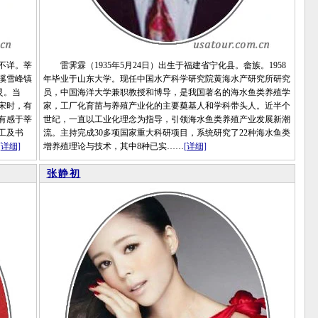
不详。莘
雷霁霖（1935年5月24日）出生于福建省宁化县。畲族。1958
溪雪峰镇
年毕业于山东大学。现任中国水产科学研究院黄海水产研究所研究
灵。当
员，中国海洋大学兼职教授和博导，是我国著名的海水鱼类养殖学
宋时，有
家，工厂化育苗与养殖产业化的主要奠基人和学科带头人。近半个
有感于莘
世纪，一直以工业化理念为指导，引领海水鱼类养殖产业发展新潮
工及书
流。主持完成30多项国家重大科研项目，系统研究了22种海水鱼类
[详细]
增养殖理论与技术，其中8种已实……
[详细]
张静初