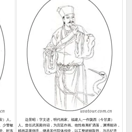
安）人。
边景昭：字文进，明代画家。福建人,一作陇西（今甘肃）
。少警敏
人。曾任武英殿待诏，为宫廷作画。他性格夷旷洒落，渊博能诗，
学。时东
精画花果翎毛，继承宋代院体传统，以工整妍丽取胜。与吕纪齐