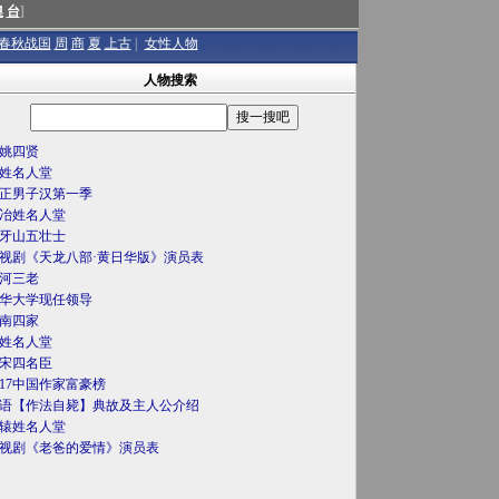
澳
台
]
春秋战国
周
商
夏
上古
|
女性人物
人物搜索
姚四贤
姓名人堂
正男子汉第一季
冶姓名人堂
牙山五壮士
视剧《天龙八部·黄日华版》演员表
河三老
华大学现任领导
南四家
姓名人堂
宋四名臣
017中国作家富豪榜
语【作法自毙】典故及主人公介绍
辕姓名人堂
视剧《老爸的爱情》演员表