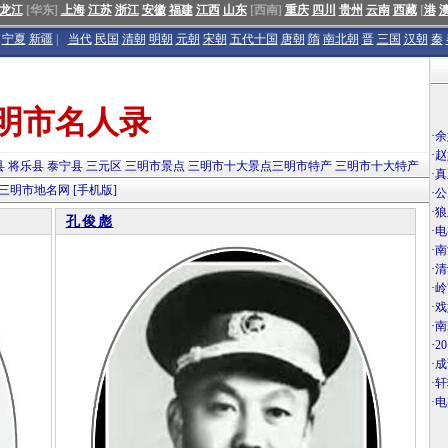
龙江
[华东]
上海
江苏
浙江
安徽
福建
江西
山东
[西南]
重庆
四川
贵州
云南
西藏
[
港
宁夏
新疆
|
当代
民国
清朝
明朝
元朝
宋朝
五代十国
唐朝
隋
南北朝
晋
三国
汉朝
秦
明市名人录
·
余
·
赵
县
将乐县
泰宁县
三元区
三明市景点
三明市十大景点
三明市特产
三明市十大特产
·
真
三明市地名网
[手机版]
·
公
·
狼
孔俊彪
·
电
·
南
·
清
·
岭
·
戏
·
南
·
2
·
成
·
轩
·
电