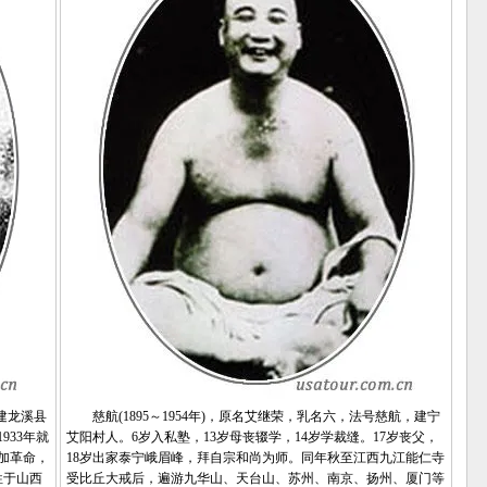
福建龙溪县
慈航(1895～1954年)，原名艾继荣，乳名六，法号慈航，建宁
933年就
艾阳村人。6岁入私塾，13岁母丧辍学，14岁学裁缝。17岁丧父，
加革命，
18岁出家泰宁峨眉峰，拜自宗和尚为师。同年秋至江西九江能仁寺
牲于山西
受比丘大戒后，遍游九华山、天台山、苏州、南京、扬州、厦门等