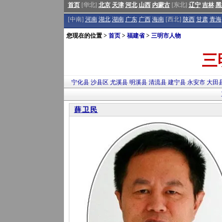
首页
[华北]
北京
天津
河北
山西
内蒙古
[东北]
辽宁
吉林
黑
[中南]
河南
湖北
湖南
广东
广西
海南
[西北]
陕西
甘肃
青海
您现在的位置 >
首页
>
福建省
>
三明市人物
三
宁化县
沙县区
尤溪县
明溪县
清流县
建宁县
永安市
大田
薛卫民