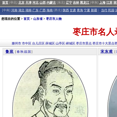
首页
[华北]
北京
天津
河北
山西
内蒙古
[东北]
辽宁
吉林
黑龙江
[华东]
上海
江苏
浙
[中南]
河南
湖北
湖南
广东
广西
海南
[西北]
陕西
甘肃
青海
宁夏
新疆
|
当代
民国
您现在的位置 >
首页
>
山东省
>
枣庄市人物
枣庄市名人
滕州市
市中区
台儿庄区
薛城区
山亭区
峄城区
枣庄市景点
枣庄市十大景点
鲁班
宋东甫
[
春秋战国
]
[