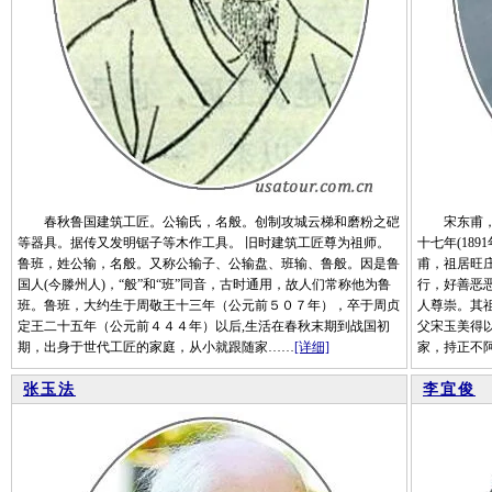
春秋鲁国建筑工匠。公输氏，名般。创制攻城云梯和磨粉之硙
宋东甫，山
等器具。据传又发明锯子等木作工具。 旧时建筑工匠尊为祖师。
十七年(18
鲁班，姓公输，名般。又称公输子、公输盘、班输、鲁般。因是鲁
甫，祖居旺
国人(今滕州人)，“般”和“班”同音，古时通用，故人们常称他为鲁
行，好善恶
班。鲁班，大约生于周敬王十三年（公元前５０７年），卒于周贞
人尊崇。其
定王二十五年（公元前４４４年）以后,生活在春秋末期到战国初
父宋玉美得
期，出身于世代工匠的家庭，从小就跟随家……
[详细]
家，持正不
张玉法
李宜俊