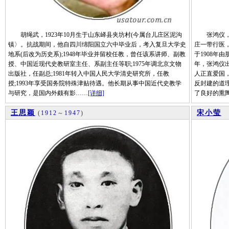
胡绳武，1923年10月生于山东峄县夹坊村(今属台儿庄区泥沟
张鸿仪，台
镇〉。抗战期间，他自四川绵阳国立六中毕业后，考入复旦大学史
庄一带行医
地系(后改为历史系);1948年毕业并留校任教，曾任该系讲师、副教
于1908年
授、中国近现代史教研室主任、系副主任等职;1975年调北京文物
年，张鸿仪
出版社，任副总;1981年转入中国人民大学清史研究所，任教
人正直爱国
授;1993年享受国务院特殊津贴待遇。他长期从事中国近代史教学
反封建的道
与研究，是国内外颇有影……
[详细]
了良好的熏
王思颖
宋小莹
(
1912
～
1947
)