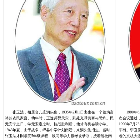
张玉法，祖居台儿庄涧头集，1935年2月1日出生在一个较为富
1990年
裕的农民家庭。幼年时，正逢兵燹天灾，到处充满饥寒与恐怖。民
次会议通过
无安宁之日，学无安定之时。抗战胜利后，他才有机会读小学。
1990年7
1948年夏，由于战争，峄县中学计划南迁，来涧头集招生。当时，
军衔。李宜俊
张玉法才刚读完5年级课程，以同等学力报考被录取，接着随校南
老的京杭大