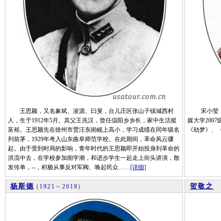
王思颖，又名象斌、浚源、曰叟，台儿庄区张山子镇城西村
宋小莹，女，
人，生于1912年5月。其父王兆汉，曾任偪阳乡乡长，家中生活挺
媒大学200
富裕。王思颖先在徐州市贾汪东崮岘上高小，学习成绩在同年级名
《劫梦》、
列前茅，1929年考入山东曲阜师范学校。在此期间，革命风云骤
起。由于受到时局的影响，青年时代的王思颖即开始投身到革命的
洪流中去，在学校参加闹学潮，和进步学生一起走上街头讲演，散
发传单，--，积极从事反对军阀、唤起民众……
[详细]
杨斯德
贺敬之
(
1921
～
2018
)