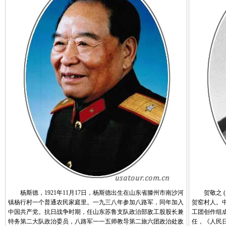
杨斯德，1921年11月17日，杨斯德出生在山东省滕州市南沙河
贺敬之 (1
镇杨行村一个普通农民家庭里。一九三八年参加八路军，同年加入
贺窑村人。中
中国共产党。抗日战争时期，任山东苏鲁支队政治部敌工股股长兼
工团创作组
特务第二大队政治委员，八路军一一五师教导第二旅六团政治处敌
任，《人民