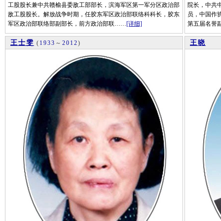
工股股长兼中共赣榆县委敌工部部长，滨海军区第一军分区政治部
院长，中共
敌工股股长。解放战争时期，任胶东军区政治部联络科科长，胶东
员，中国作
军区政治部联络部副部长，前方政治部联……
[详细]
第五届名誉
王士雯
王晓
(
1933
～
2012
)