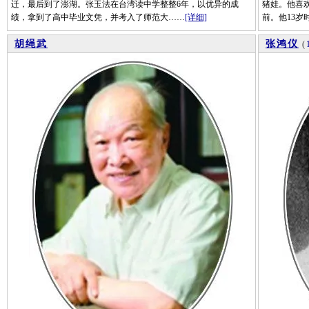
迁，最后到了澎湖。张玉法在台湾读中学整整6年，以优异的成
猪娃。他喜
绩，拿到了高中毕业文凭，并考入了师范大……
[详细]
前。他13岁
胡绳武
张鸿仪
(