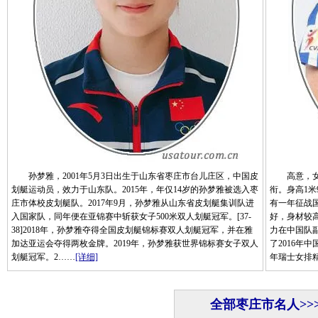
孙梦雅，2001年5月3日出生于山东省枣庄市台儿庄区，中国皮
高意，女，
划艇运动员，效力于山东队。2015年，年仅14岁的孙梦雅被选入枣
衔。身高1
庄市体校皮划艇队。2017年9月，孙梦雅从山东省皮划艇集训队进
有一年征战
入国家队，同年便在亚锦赛中斩获女子500米双人划艇冠军。[37-
好，身材较高
38]2018年，孙梦雅夺得全国皮划艇锦标赛双人划艇冠军，并在雅
力在中国队副
加达亚运会夺得两枚金牌。2019年，孙梦雅获世界锦标赛女子双人
了2016年
划艇冠军。2……
[详细]
年瑞士女排
全部枣庄市名人>>