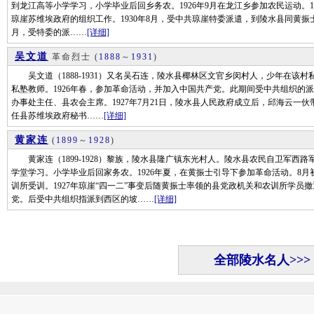
到龙江高等小学学习，小学毕业后回乡务农。1926年9月在龙江乡参加农民运动。19
琼崖苏维埃政府的组织工作。1930年8月，受中共琼崖特委派遣，到陵水县同黄振士
月，受特委的派……
[详细]
吴文道
革命烈士
(
1888
～
1931
)
吴文道（1888-1931）又名吴石连，陵水县椰林区文官乡闵村人，少年在该
私塾教师。1926年春，参加革命活动，并加入中国共产党。此期间受中共组织的派
办事处主任、县农会主席。1927年7月21日，陵水县人民政府成立后，邱海云一伙
任县苏维埃政府秘书……
[详细]
黄家连
(
1899
～
1928
)
黄家连（1899-1928）黎族，陵水县隆广镇东光村人。陵水县农民自卫军西
学堂学习。小学毕业后回家务农。1926年夏，在黄振士引导下参加革命活动。8
训所受训。1927年琼崖“四一二”事变后随黄振士率领的县党政机关和农训所学
党。后受中共组织指派到西区的坡……
[详细]
全部陵水名人>>>