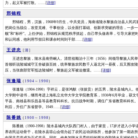
力，起义军被打散。……
[详细]
邢锦程
邢锦程，男，汉族，1968年9月生，中共党员，海南省陵水黎族自治县人民武
把岗位当战位，攻坚克难、干事创业，以全面打基础、创新求突破的理念，一步一
舰”和“标杆”。上任伊始，邢锦程从规范秩序抓起，自己带头做表率，引导大家把
和认同感，他利用节假日和课余时间到干部……
[详细]
王进忠
[
清
]
王进忠黎族，陵水县南劳峒人。清世祖顺治十三年（1656）间领导黎族人民举
首领听说陵城城守王舍破孩百姓，统率黎族农民数千人逼北河一昼夜，后又围攻陵
压，当张彪部官军抵达陵城时，黎族起义军被迫撤退。……
[详细]
张逢瑞
(
1904
～
1990
)
张逢瑞（1904-1990）字祥云，是张鸿猷（张拔贡）的五男，陵水县城内人
大学附中读书，继而考进上海私立光华大学文学院教育系，1936年6月毕业，获文
平县、南雄县和乐昌县等县教育科科长。抗日战争时期，调任广东省教育科科长。
利后，升任广东省督学。1949……
[详细]
陈番姚
(
1900
～
1998
)
陈番姚（1900-1998）陵水县城内大队西门村人，由于家贫，17岁才进入小学读
养农民运动骨干，在陵水县琼山会馆办起了农民运动训练所，他参加了第一期农所训练
中国共产党成为正式党员。同年，他参加陵水县委组织的两次夺取陵水县城的战斗，