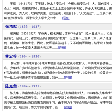
王瑄（1648-1730）字玉斯，陵水县安马村（今椰林镇安马村）人。清代贡
会县）司训。在肇庆府时，选送多名文士上京参加科举考试，许多人考取进士，进
有保送黄开秀入试，取得岁贡生。这就是说，在他门下，“人文蔚起”。王瑄从小就
赋”的深厚造诣。跟那些文人学士交往中……
[详细]
张鸿猷
(
1855
～
1927
)
张鸿猷（1855-1927）字彝夫，榜名鸿猷，常称“张拔贡”，陵水县城内人。
第四代。起初三代，都曾在县衙门粮房当“书吏”，但也算不上富豪门第。到了他这
鸭、贩卖藤、板等生意。因此，便逐渐富裕起来，又不断购置田地，结果成了陵水
露头角，被一个富贵人家请去当其无……
[详细]
林宏梓
(
1904
～
1930
)
林宏梓，海南陵水县(今陵水黎族自治县)光坡镇港坡村人，中共陵水县委第三任
庭。少年时在乡村私塾读书，后到陵水县城高级学堂就读。在此期间受新文化运动
任私塾老师，积极参加农-动，成为港坡村的农运骨干分子，1926年3月，经黄振
等一批党员和进步青年受组织派遣，到仲……
[详细]
陈光华
(
1904
～
1931
)
陈光华，海南陵水县(今陵水黎族自治县)光坡镇港坡村人。1904年陈光华出
书，后考进陵城高级学堂。在此期间，他受新文化思想的影响，思想进步，向往革命，
光华被党组织派往海口高级农训所学习。由于努力学习革命理论和政治、军事等知
国共产党。结业后，陈光华回到陵水，任……
[详细]