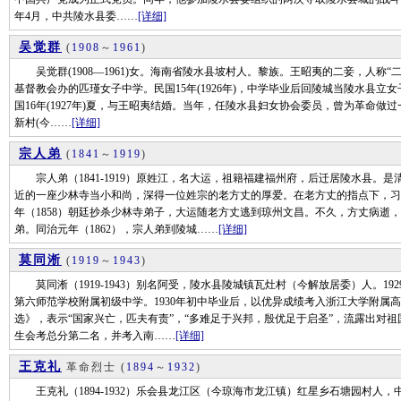
年4月，中共陵水县委……
[详细]
吴觉群
(
1908
～
1961
)
吴觉群(1908—1961)女。海南省陵水县坡村人。黎族。王昭夷的二妾，人称
基督教会办的匹瑾女子中学。民国15年(1926年)，中学毕业后回陵城当陵水县
国16年(1927年)夏，与王昭夷结婚。当年，任陵水县妇女协会委员，曾为革命做过一
新村(今……
[详细]
宗人弟
(
1841
～
1919
)
宗人弟（1841-1919）原姓江，名大运，祖籍福建福州府，后迁居陵水县。
近的一座少林寺当小和尚，深得一位姓宗的老方丈的厚爱。在老方丈的指点下，习
年（1858）朝廷抄杀少林寺弟子，大运随老方丈逃到琼州文昌。不久，方丈病逝
弟。同治元年（1862），宗人弟到陵城……
[详细]
莫同淅
(
1919
～
1943
)
莫同淅（1919-1943）别名阿受，陵水县陵城镇瓦灶村（今解放居委）人。1
第六师范学校附属初级中学。1930年初中毕业后，以优异成绩考入浙江大学附属
选》，表示“国家兴亡，匹夫有责”，“多难足于兴邦，殷优足于启圣”，流露出对祖
生会考总分第二名，并考入南……
[详细]
王克礼
革命烈士
(
1894
～
1932
)
王克礼（1894-1932）乐会县龙江区（今琼海市龙江镇）红星乡石塘园村人