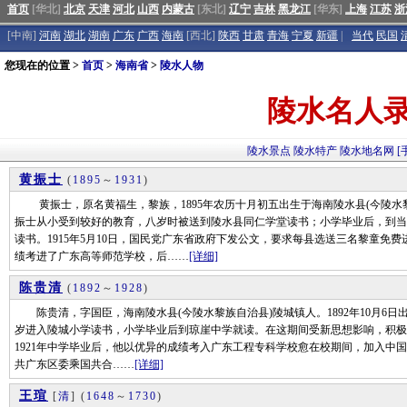
首页
[华北]
北京
天津
河北
山西
内蒙古
[东北]
辽宁
吉林
黑龙江
[华东]
上海
江苏
浙
[中南]
河南
湖北
湖南
广东
广西
海南
[西北]
陕西
甘肃
青海
宁夏
新疆
|
当代
民国
您现在的位置 >
首页
>
海南省
>
陵水人物
陵水名人
陵水景点
陵水特产
陵水地名网
[
黄振士
(
1895
～
1931
)
黄振士，原名黄福生，黎族，1895年农历十月初五出生于海南陵水县(今陵水
振士从小受到较好的教育，八岁时被送到陵水县同仁学堂读书；小学毕业后，到当
读书。1915年5月10日，国民党广东省政府下发公文，要求每县选送三名黎童免
绩考进了广东高等师范学校，后……
[详细]
陈贵清
(
1892
～
1928
)
陈贵清，字国臣，海南陵水县(今陵水黎族自治县)陵城镇人。1892年10月6日
岁进入陵城小学读书，小学毕业后到琼崖中学就读。在这期间受新思想影响，积极
1921年中学毕业后，他以优异的成绩考入广东工程专科学校愈在校期间，加入中国
共广东区委乘国共合……
[详细]
王瑄
[
清
]
(
1648
～
1730
)