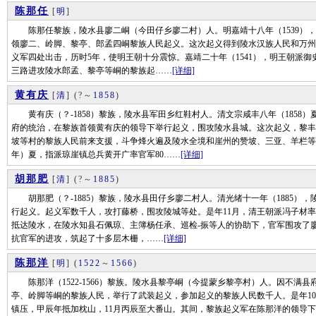
陈那任
[
明
]
陈那任黎族，陵水县廖二峒（今田仔乡廖二村）人。明嘉靖十八年（1539），
领廖二、岭脚、黎亭、郎孟四峒黎族人民起义。这次起义得到陵水汉族人民和万州
义军四处出击，历时5年，使明王朝十分震惊。嘉靖二十年（1541），明王朝派御史
三路进攻陵水郎孟、黎亭等峒的黎族起……
[详细]
黄有庆
[
清
]
(?～
1858
)
黄有庆（？-1858）黎族，陵水县军田乡红鞋村人。清文宗咸丰八年（1858
府的统治，在黎族首领黄有庆的领导下举行起义，围攻陵水县城。这次起义，黎丰
坡等村的黎族人民前来支援，斗争烽火遍及陵水全境和崖州的赞坡、三亚、羊栏等地
年）夏，指派琼崖镇总兵黄开广率官军80……
[详细]
胡那肥
[
清
]
(?～
1885
)
胡那肥（？-1885）黎族，陵水县田仔乡廖二村人。清光绪十一年（1885）
行起义。起义军数千人，攻打藤桥，围攻陵城等处。是年11月，清王朝派冯子材率
抵达陵水，在陵水知县石佩琼、主簿杨任承、巡检-振等人的协助下，官军围攻了
抗官军的进攻，筑起了十多层木栅，……
[详细]
陈那洋
[
明
]
(
1522
～
1566
)
陈那洋（1522-1566）黎族。陵水县黎亭峒（今提蒙乡黎亭村）人。因不满县
亭、岭脚等峒的黎族人民，举行了武装起义，参加起义的黎族人民数千人。是年1
镇压，甲辰年抵加枕山，11月丙辰至大番山。其间，黎族起义军在陈那洋的领导