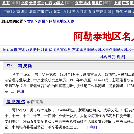
首页
[华北]
北京
天津
河北
山西
内蒙古
[东北]
辽宁
吉林
黑龙江
[华东]
上海
江苏
浙
[中南]
河南
湖北
湖南
广东
广西
海南
[西北]
陕西
甘肃
青海
宁夏
新疆
|
当代
民国
您现在的位置 >
首页
>
新疆
>
阿勒泰地区人物
阿勒泰地区名
阿勒泰市
吉木乃县
哈巴河县
福海县
富蕴县
布尔津县
阿勒泰地区景点
阿勒泰地区
地名网
[手机版]
马宁·再尼勒
马宁·再尼勒，男，哈萨克族，1958年1月生，新疆富蕴人，1976年5月参加工
济管理专业毕业，中央党校研究生学历。1976年05月至1976年11月，新疆维吾尔
至1978年12月，新疆维吾尔自治区富蕴县吐尔洪牧场工作队翻译、党委翻译；1978
革……
[详细]
贾那布尔
哈萨克族
贾那布尔，男，哈萨克族，1934年4月生，新疆哈巴河人。大学文化。中国共产
十、十一、十二、十三、十四届中央候补委员。人物经历历任哈巴河县团委干事、
委副书记，阿勒泰专署副专员，中共中央党校新疆理论班党支部书记，中央民族出
记，中共福海县委副书记、革命委员会副主任。……
[详细]