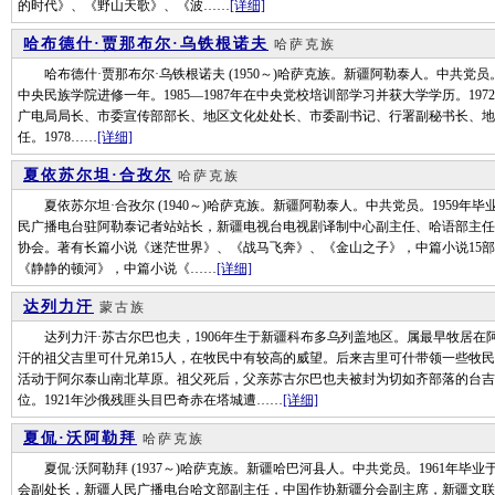
的时代》、《野山天歌》、《波……
[详细]
哈布德什·贾那布尔·乌铁根诺夫
哈萨克族
哈布德什·贾那布尔·乌铁根诺夫 (1950～)哈萨克族。新疆阿勒泰人。中共党员。19
中央民族学院进修一年。1985—1987年在中央党校培训部学习并获大学学历。1
广电局局长、市委宣传部部长、地区文化处处长、市委副书记、行署副秘书长、地
任。1978……
[详细]
夏依苏尔坦·合孜尔
哈萨克族
夏依苏尔坦·合孜尔 (1940～)哈萨克族。新疆阿勒泰人。中共党员。1959
民广播电台驻阿勒泰记者站站长，新疆电视台电视剧译制中心副主任、哈语部主任，高
协会。著有长篇小说《迷茫世界》、《战马飞奔》、《金山之子》，中篇小说15部
《静静的顿河》，中篇小说《……
[详细]
达列力汗
蒙古族
达列力汗·苏古尔巴也夫，1906年生于新疆科布多乌列盖地区。属最早牧居在
汗的祖父吉里可什兄弟15人，在牧民中有较高的威望。后来吉里可什带领一些牧
活动于阿尔泰山南北草原。祖父死后，父亲苏古尔巴也夫被封为切如齐部落的台吉。
位。1921年沙俄残匪头目巴奇赤在塔城遭……
[详细]
夏侃·沃阿勒拜
哈萨克族
夏侃·沃阿勒拜 (1937～)哈萨克族。新疆哈巴河县人。中共党员。1961年
会副处长，新疆人民广播电台哈文部副主任，中国作协新疆分会副主席，新疆文联