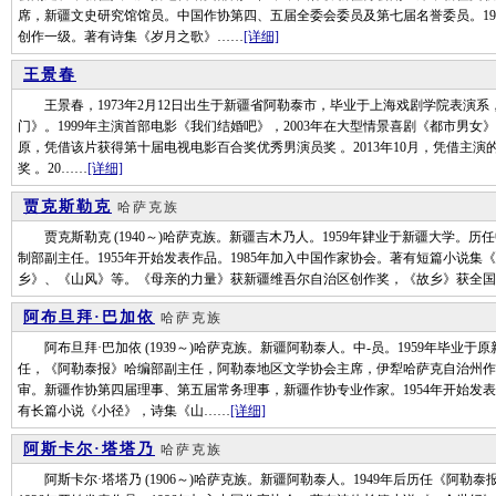
席，新疆文史研究馆馆员。中国作协第四、五届全委会委员及第七届名誉委员。195
创作一级。著有诗集《岁月之歌》……
[详细]
王景春
王景春，1973年2月12日出生于新疆省阿勒泰市，毕业于上海戏剧学院表演系，
门》。1999年主演首部电影《我们结婚吧》，2003年在大型情景喜剧《都市男女》
原，凭借该片获得第十届电视电影百合奖优秀男演员奖 。2013年10月，凭借主
奖 。20……
[详细]
贾克斯勒克
哈萨克族
贾克斯勒克 (1940～)哈萨克族。新疆吉木乃人。1959年肄业于新疆大学。
制部副主任。1955年开始发表作品。1985年加入中国作家协会。著有短篇小说
乡》、《山风》等。《母亲的力量》获新疆维吾尔自治区创作奖，《故乡》获全国
阿布旦拜·巴加依
哈萨克族
阿布旦拜·巴加依 (1939～)哈萨克族。新疆阿勒泰人。中-员。1959年毕业
任，《阿勒泰报》哈编部副主任，阿勒泰地区文学协会主席，伊犁哈萨克自治州作
审。新疆作协第四届理事、第五届常务理事，新疆作协专业作家。1954年开始发表
有长篇小说《小径》，诗集《山……
[详细]
阿斯卡尔·塔塔乃
哈萨克族
阿斯卡尔·塔塔乃 (1906～)哈萨克族。新疆阿勒泰人。1949年后历任《阿