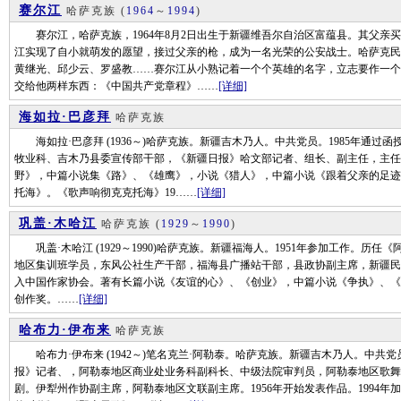
赛尔江
哈萨克族
(
1964
～
1994
)
赛尔江，哈萨克族，1964年8月2日出生于新疆维吾尔自治区富蕴县。其父亲买米
江实现了自小就萌发的愿望，接过父亲的枪，成为一名光荣的公安战士。哈萨克民
黄继光、邱少云、罗盛教……赛尔江从小熟记着一个个英雄的名字，立志要作一个
交给他两样东西：《中国共产党章程》……
[详细]
海如拉·巴彦拜
哈萨克族
海如拉·巴彦拜 (1936～)哈萨克族。新疆吉木乃人。中共党员。1985年通
牧业科、吉木乃县委宣传部干部，《新疆日报》哈文部记者、组长、副主任，主任。
野》，中篇小说集《路》、《雄鹰》，小说《猎人》，中篇小说《跟着父亲的足迹
托海》。《歌声响彻克克托海》19……
[详细]
巩盖·木哈江
哈萨克族
(
1929
～
1990
)
巩盖·木哈江 (1929～1990)哈萨克族。新疆福海人。1951年参加工作。历
地区集训班学员，东风公社生产干部，福海县广播站干部，县政协副主席，新疆民间文
入中国作家协会。著有长篇小说《友谊的心》、《创业》，中篇小说《争执》、《
创作奖。……
[详细]
哈布力·伊布来
哈萨克族
哈布力·伊布来 (1942～)笔名克兰·阿勒泰。哈萨克族。新疆吉木乃人。中共党
报》记者、，阿勒泰地区商业处业务科副科长、中级法院审判员，阿勒泰地区歌舞
剧。伊犁州作协副主席，阿勒泰地区文联副主席。1956年开始发表作品。1994