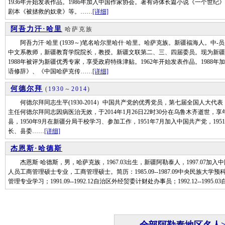
1936年开始发表作品。1986年加入中国作家协会。著有诗体长篇小说《一个世
剧本《被拯救的奴隶》等。……
[详细]
阿吾力汗·哈里
哈萨克族
阿吾力汗·哈里 (1939～)笔名哈尔里哈什·哈里。哈萨克族。新疆福海人。中-
中文系教师，新疆教育学院院长，教授。新疆文联第二、三、四届委员。现为新疆
1988年被评为新疆优秀专家，享受政府特殊津贴。1962年开始发表作品。198
语修辞》、《中国哈萨克传……
[详细]
何德尔拜
(
1930
～
2014
)
何德尔拜同志生平(1930-2014）中国共产党的优秀党员，第七届全国人大代
主任何德尔拜同志因病医治无效，于2014年1月26日22时30分在乌鲁木齐逝世，享
县，1950年9月在新疆分局干校学习、参加工作，1951年7月加入中国共产党，1
长、县委……
[详细]
杰恩斯·哈德斯
杰恩斯·哈德斯，男，哈萨克族，1967.03出生，新疆阿勒泰人，1997.07加入中
人员工商管理硕士专业，工商管理硕士。简历：1985.09--1987.09中央民族大学预科部
管理专业学习；1991.09--1992.12自治区外经贸委计财处办事员；1992.12--1995.0