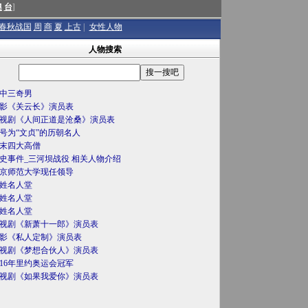
澳
台
]
春秋战国
周
商
夏
上古
|
女性人物
人物搜索
中三奇男
影《关云长》演员表
视剧《人间正道是沧桑》演员表
号为“文贞”的历朝名人
末四大高僧
史事件_三河坝战役 相关人物介绍
京师范大学现任领导
姓名人堂
姓名人堂
姓名人堂
视剧《新萧十一郎》演员表
影《私人定制》演员表
视剧《梦想合伙人》演员表
016年里约奥运会冠军
视剧《如果我爱你》演员表