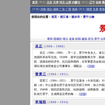
首页
[华北]
北京
天津
河北
山西
内蒙古
[东北]
辽宁
吉林
黑
[中南]
河南
湖北
湖南
广东
广西
海南
[西北]
陕西
甘肃
青海
您现在的位置 >
首页
>
浙江省
>
丽水市
>
景宁人物
青田
莲都区
缙云
龙泉
松阳
遂昌
庆元
景宁
云
吴正
(
1906
～
1986
)
吴正（1906—1986），字一之，景宁外舍乡人。省
加国民革命军北伐。1928年，留学法国都鲁斯大学，获硕
院，讲授农村经济学。抗日战争期间，任军事委员会政治
调任湖北省营食盐公司董事长，调配运……
[详细]
雷景三
(
1904
～
1951
)
雷景三（1904—1951），景宁北溪乡（今东坑镇）大
丽（水）中心县委在景宁县东坑区开辟工作时，加入中国
织。1946年，组织武装民兵队，站岗放哨，侦察敌情，破
队攻打景宁、文成两县交界的梅……
[详细]
李瑞阳
(
1868
～
1934
)