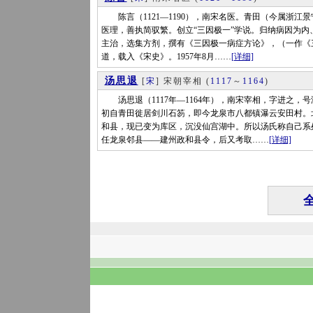
陈言（1121—1190），南宋名医。青田（今属浙江
医理，善执简驭繁。创立“三因极一”学说。归纳病因为
主治，选集方剂，撰有《三因极一病症方论》，（一作《三因
道，载入《宋史》。1957年8月……
[详细]
汤思退
[
宋
] 宋朝宰相
(
1117
～
1164
)
汤思退（1117年—1164年），南宋宰相，字进之，
初自青田徙居剑川石笏，即今龙泉市八都镇瀑云安田村。
和县，现已变为库区，沉没仙宫湖中。所以汤氏称自己系处
任龙泉邻县——建州政和县令，后又考取……
[详细]