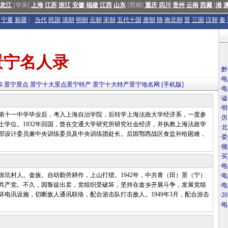
龙江
[华东]
上海
江苏
浙江
安徽
福建
江西
山东
[西南]
重庆
四川
贵州
云南
西藏
[
港
宁夏
新疆
|
当代
民国
清朝
明朝
元朝
宋朝
五代十国
唐朝
隋
南北朝
晋
三国
汉朝
秦
景宁名人录
·
黔
·
电
和
景宁景点
景宁十大景点
景宁特产
景宁十大特产
景宁地名网
[手机版]
·
电
·
谥
·
明
立第十一中学毕业后，考入上海自治学院，后转学上海法政大学经济系，一度参
·
历
士学位。1932年回国，曾在交通大学研究所研究社会经济，并执教上海法政学
·
北
部设计委员兼中央训练委员及中央训练团处长。后因鄂西战区食盐补给困难，
·
娄
·
顿
·
买
·
电
张坑村人。畲族。自幼勤劳耕作，上山打猎。1942年，中共青（田）景（宁）
·
电
共产党。不久，因叛徒出卖，党组织受破坏，坚持在畲乡开展斗争，发展党组
·
电
坏电讯设施，切断敌人通讯联络，配合游击队打击敌人。1949年3月，配合游击
·
2
·
电