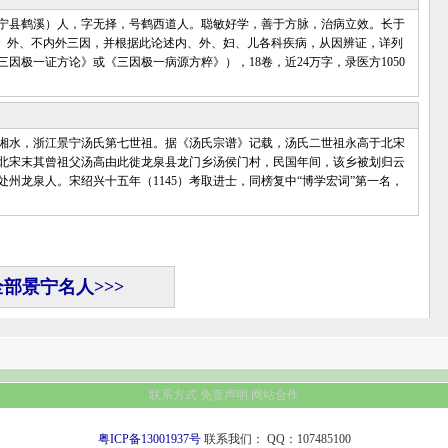
景宁县鹤溪）人，字无择，号鹤西道人。聪敏好学，善于方脉，治病立效。长于
内、外、不内外三因，并根据此论述内、外、妇、儿各科疾病，从因辨证，详列
极一证方论》或《三因极一病源方粹》），18卷，近24万字，录医方1050
号湘水，浙江景宁汤氏第七世祖。据《汤氏宗谱》记载，汤氏二世祖永高于北宋
北宋末其曾祖父汤高由此徙龙泉县龙门乡汤侯门村，民国年间，该乡被划归云
州龙泉人。宋绍兴十五年（1145）考取进士，同榜复中“博学宏词”第一名，
全部景宁名人>>>
联系方式
免责声明
网站合作
粤ICP备13001937号
联系我们：
QQ：107485100