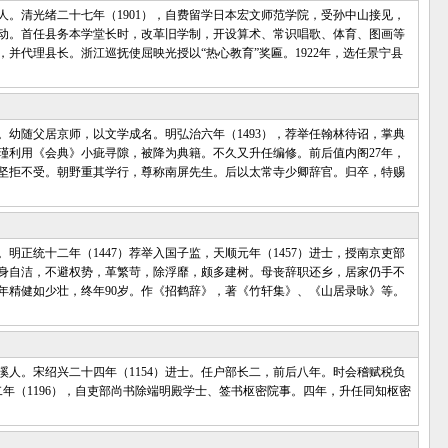
人。清光绪二十七年（1901），自费留学日本宏文师范学院，受孙中山接见，
动。首任县务本学堂长时，改革旧学制，开设算术、常识唱歌、体育、图画等
并代理县长。浙江巡抚使屈映光授以“热心教育”奖匾。1922年，选任景宁县
随父居京师，以文学成名。明弘治六年（1493），荐举任翰林待诏，掌典
瑾利用《会典》小疵寻隙，被降为典籍。不久又升任编修。前后值内阁27年，
坚拒不受。朝野重其学行，尊称南屏先生。后以太常寺少卿辞官。归卒，特赐
。明正统十二年（1447）荐举入国子监，天顺元年（1457）进士，授南京吏部
身自洁，不避权势，革繁苛，除浮靡，颇多建树。母丧辞职还乡，居家仍手不
年精健如少壮，终年90岁。作《招鹤辞》，著《竹轩集》、《山居录咏》等。
。宋绍兴二十四年（1154）进士。任户部长二，前后八年。时会稽赋税负
年（1196），自吏部尚书除端明殿学士、签书枢密院事。四年，升任同知枢密