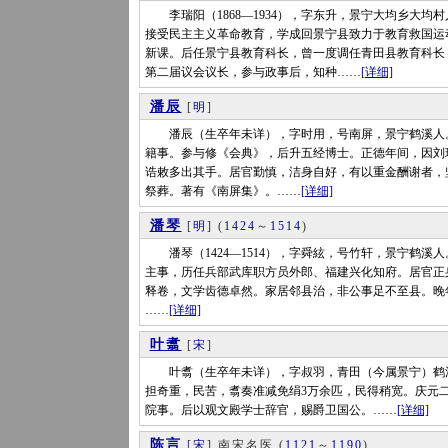
李瑞阳（1868—1934），字东升，景宁大均乡大均村
接受民主主义革命教育，学成回景宁县致力于教育救国运
新课。后任景宁县教育科长，曾一度调任青田县教育科长，
第二届议会议长，参与政事后，知种……
[详细]
潘辰
[
明
]
潘辰（生卒年未详），字时用，号南屏，景宁鹤溪人。幼
籍事。参与修《会典》，后升五经博士。正德年间，因刘
诰敕多出其手。居官勤慎，洁身自好，有以重金酬谢者，
祭葬。著有《南屏集》。……
[详细]
潘琴
[
明
]
(
1424
～
1514
)
潘琴（1424—1514），字舜絃，号竹轩，景宁鹤溪人
主事，历任兵部武库职方员外郎、福建兴化知府。居官正
释卷，文学齿德卓然。家居邻县治，非公事足不至县。晚
……
[详细]
叶翥
[
宋
]
叶翥（生卒年未详），字叔羽，青田（今属景宁）鹤溪人
担奇重，民苦，翥奏准减免绢3万余匹，民得稍宽。庆元二
院事。后以观文殿学士辞官，赐爵卫国公。……
[详细]
陈言
[
宋
] 南宋名医
(
1121
～
1190
)