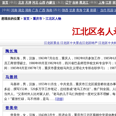
首页
[华北]
北京
天津
河北
山西
内蒙古
[东北]
辽宁
吉林
黑龙江
[华东]
上海
江苏
浙
[中南]
河南
湖北
湖南
广东
广西
海南
[西北]
陕西
甘肃
青海
宁夏
新疆
|
当代
民国
您现在的位置 >
首页
>
重庆市
>
江北区人物
江北区名人
江北区景点
江北区十大景点
江北区特产
江北区十大
陶长海
陶长海，男，汉族，1963年7月出生，重庆人，1982年8月参加工作，1985
员工商管理硕士。1980年09月至1982年8月，四川省巴县师范学校文科专业学习；19
间：1985年8月至1987年7月，重庆市委党校马列主义理论大专班在职学习）；1987
马善祥
马善祥，男，汉族，1955年11月生，中共党员，重庆市江北区观音桥街道办事处
多起，撰写152本、520多万字工作笔记，总结形成“老马工作法”，推广到全国
当外人。“父亲对外人比对家人好。”老马的儿子马仁驹曾经一度对父亲不理解，每
众！”紧张忙碌，马不停蹄，是马……
[详细]
曾美华
曾美华，女，汉族，1943年3月生，民进会员，重庆市江北区蜀都中学退休教