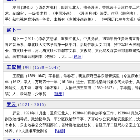
左川 (1941.6—) 原名左济利，四川江北人。擅长漫画。曾就读于天津红专
术、副编审， 一级美术师，《中国漫画》、《漫画月刊》编委。作品《胜利者》
手》获电视体育漫画一等奖。出版有《左川漫画选集》、 《中国历代皇帝大观》
赵卜一
赵卜一 (1921～)原名艾意诚。重庆江北人。中共党员。1936年曾任贵州省立
鲁艺音乐系、华北联大文艺学院第一队学习。后历任联大文工团、冀中军区火线剧
会、市文联干部，河北省文联和邯郸市文联、文教局、文化局及煤炭部邯邢煤建指挥
品。著有独幕话剧剧本《包袱》，大……
[详细]
王应熊
[
明
]
(
1589
～
1647
)
王应熊（1589~1647）字非熊，号春石，明重庆府巴县乐碛青溪里（今重庆
年（1612）举人，万历四十一年（1613年）进士。官至礼部尚书兼东阁大学士
雅能文，尤工诗，著有《春石集》。人物经历王应熊（1589~1647），字非熊
镇）人。极聪慧，少家贫……
[详细]
罗云
(
1921
～
2015
)
罗云，1921年11月生，重庆江北人，1938年10月参加革命工作，1939年1
副政治指导员、政治指导员、军分区政治部干事，齐齐哈尔公安局治安股股长，沈
市市长，乐山地委公交部副部长，省计委冶金处处长，省轻工厅二轻局办公室主任，
休养。(中央批准享受副省……
[详细]