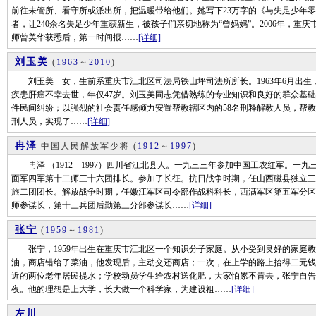
前往未管所、看守所或派出所，把温暖带给他们。她写下23万字的《与失足少年零
者，让240余名失足少年重获新生，被孩子们亲切地称为“曾妈妈”。2006年，重
师曾美华获悉后，第一时间报……
[详细]
刘玉美
(
1963
～
2010
)
刘玉美 女，生前系重庆市江北区司法局铁山坪司法所所长。1963年6月出生，20
疾患肝癌不幸去世，年仅47岁。刘玉美同志凭借熟练的专业知识和良好的群众基础，
件民间纠纷；以强烈的社会责任感倾力安置帮教辖区内的58名刑释解教人员，帮教率
刑人员，实现了……
[详细]
冉泽
中国人民解放军少将
(
1912
～
1997
)
冉泽 （1912—1997）四川省江北县人。一九三三年参加中国工农红军。一
面军四军第十二师三十六团排长。参加了长征。抗日战争时期，任山西磁县独立三
旅二团团长。解放战争时期，任嫩江军区司令部作战科科长，西满军区第五军分区
师参谋长，第十三兵团后勤第三分部参谋长……
[详细]
张宁
(
1959
～
1981
)
张宁，1959年出生在重庆市江北区一个知识分子家庭。从小受到良好的家庭教
油，商店错给了菜油，他发现后，主动交还商店；一次，在上学的路上拾得二元钱
近的两位老年居民提水；学校动员学生给农村送化肥，大家怕累不肯去，张宁自告
夜。他的理想是上大学，长大做一个科学家，为建设祖……
[详细]
左川