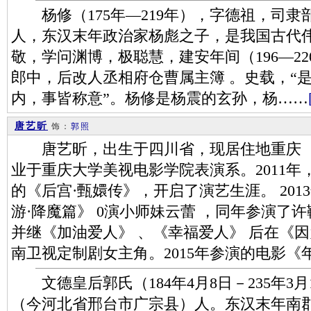
杨修（175年—219年），字德祖，司隶
人，东汉末年政治家杨彪之子，是我国古代
敬，学问渊博，极聪慧，建安年间（196—2
郎中，后改人丞相府仓曹属主簿 。史载，“
内，事皆称意”。杨修是杨震的玄孙，杨……
唐艺昕
饰：
郭照
唐艺昕，出生于四川省，现居住地重庆 ，中
业于重庆大学美视电影学院表演系。2011
的《后宫·甄嬛传》，开启了演艺生涯。 20
游·降魔篇》 0演小师妹云蕾 ，同年参演了
并继《加油爱人》 、《幸福爱人》 后在《
南卫视定制剧女主角。2015年参演的电影《
文德皇后郭氏（184年4月8日－235年3
（今河北省邢台市广宗县）人。东汉末年南