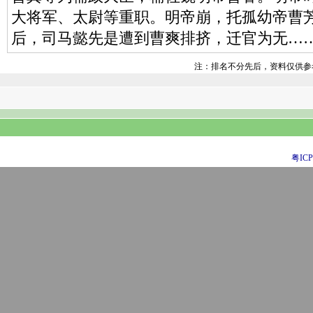
大将军、太尉等重职。明帝崩，托孤幼帝曹
后，司马懿先是遭到曹爽排挤，迁官为无…
注：排名不分先后，资料仅供参
粤ICP