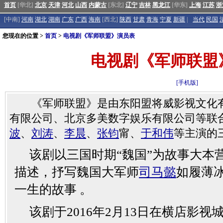
首页
[华北]
北京
天津
河北
山西
内蒙古
[东北]
辽宁
吉林
黑龙江
[华东]
上海
江苏
浙
[中南]
河南
湖北
湖南
广东
广西
海南
[西北]
陕西
甘肃
青海
宁夏
新疆
|
当代
民国
您现在的位置 >
首页
>
电视剧《军师联盟》演员表
电视剧《军师联盟
[手机版]
《军师联盟》是由东阳盟将威影视文化有
有限公司、北京多美数字娱乐有限公司等联
波
、
刘涛
、
李晨
、
张钧
甯、
于和伟
等主演的
该剧以三国时期“魏国”为故事大本
描述，抒写魏国大军师
司马懿
如履薄
一生的故事 。
该剧于2016年2月13日在横店影