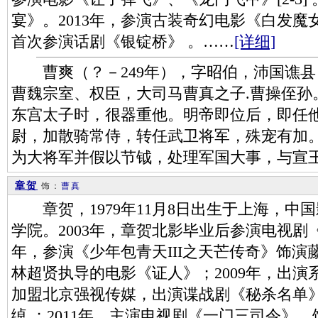
宴》。2013年，参演古装奇幻电影《白发魔女
首次参演话剧《银锭桥》 。……
[详细]
曹爽（？－249年），字昭伯，沛国谯县
曹魏宗室、权臣，大司马曹真之子.曹操侄孙
东宫太子时，很器重他。明帝即位后，即任
尉，加散骑常侍，转任武卫将军，殊宠有加
为大将军并假以节钺，处理军国大事，与宣
章贺
饰：
曹真
章贺，1979年11月8日出生于上海，中
学院。2003年，章贺北影毕业后参演电视剧《
年，参演《少年包青天III之天芒传奇》饰演藤
林超贤执导的电影《证人》；2009年，出演系
加盟北京强视传媒，出演谍战剧《秘杀名单
绰 ；2011年，主演电视剧《一门三司令》