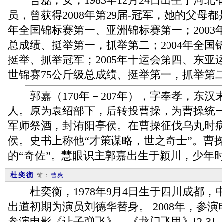
曹磊，女，1983年12月24日出生于河
员，曾获得2008年第29届-冠军，她的父母都
年全国锦标赛第一、亚洲锦标赛第一；200
总成绩、挺举第一，抓举第二；2004年全国
挺举、抓举冠军；2005年十运会第四、东亚运
世锦赛75公斤级总成绩、挺举第一，抓举第
郭嘉（170年－207年），字奉孝，东汉
人。原为袁绍部下，后转投曹操，为曹操统
军师祭酒，封洧阳亭侯。在曹操征伐乌丸时
侯。史书上称他“才策谋略，世之奇士”。曹
的“奇佐”。慧眼识主郭嘉出生于颍川，少年
杜奕衡
饰：
曹爽
杜奕衡，1978年9月4日生于四川成都，
出道初期为演员刘德华替身。 2008年，参演
参演电影《让子弹飞》、《龙门飞甲》[2-3] 