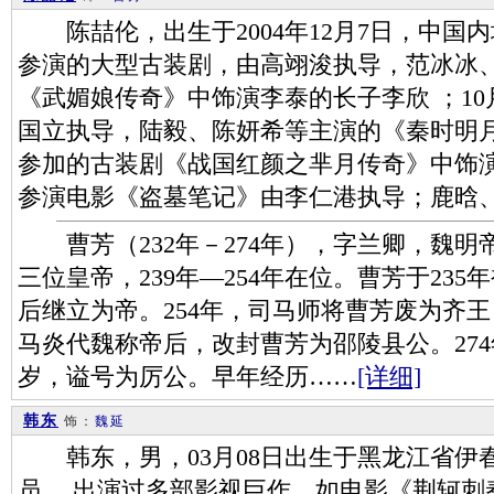
陈喆伦，出生于2004年12月7日，中国内地
参演的大型古装剧，由高翊浚执导，范冰冰
《武媚娘传奇》中饰演李泰的长子李欣 ；1
国立执导，陆毅、陈妍希等主演的《秦时明月
参加的古装剧《战国红颜之芈月传奇》中饰演少
参演电影《盗墓笔记》由李仁港执导；鹿晗
曹芳（232年－274年），字兰卿，魏明
三位皇帝，239年—254年在位。曹芳于235
后继立为帝。254年，司马师将曹芳废为齐
马炎代魏称帝后，改封曹芳为邵陵县公。27
岁，谥号为厉公。早年经历……
[详细]
韩东
饰：
魏延
韩东，男，03月08日出生于黑龙江省伊
员。 出演过多部影视巨作，如电影《荆轲刺