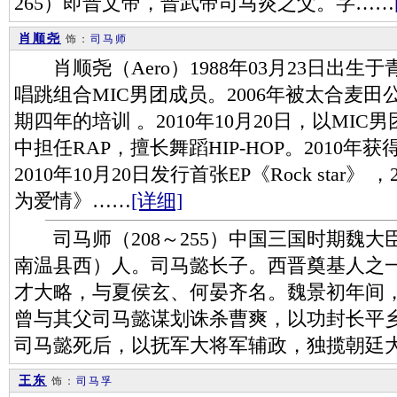
265）即晋文帝，晋武帝司马炎之父。字……
肖顺尧
饰：
司马师
肖顺尧（Aero）1988年03月23日出生
唱跳组合MIC男团成员。2006年被太合麦
期四年的培训 。2010年10月20日，以MI
中担任RAP，擅长舞蹈HIP-HOP。2010
2010年10月20日发行首张EP《Rock star
为爱情》……
[详细]
司马师（208～255）中国三国时期魏大
南温县西）人。司马懿长子。西晋奠基人之
才大略，与夏侯玄、何晏齐名。魏景初年间
曾与其父司马懿谋划诛杀曹爽，以功封长平
司马懿死后，以抚军大将军辅政，独揽朝廷
王东
饰：
司马孚