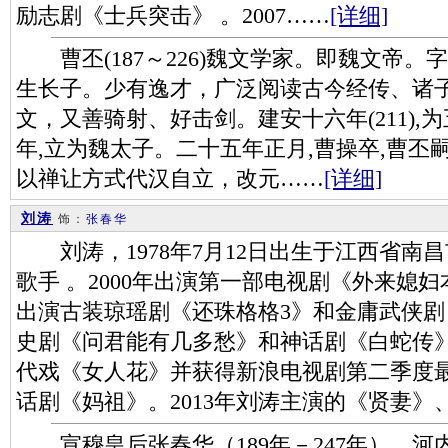
励志剧《士兵突击》 。2007……
[详细]
曹丕(187～226)魏文学家。即魏文帝。
生长子。少有逸才，广泛阅读古今经传、诸子
文，又善骑射、好击剑。建安十六年(211),
年,立为魏太子。二十五年正月,曹操卒,曹丕
以禅让方式代汉自立，改元……
[详细]
刘涛
饰：
张春华
刘涛，1978年7月12日出生于江西省南
歌手 。2000年出演第一部电视剧《外来媳妇
出演古装琼瑶剧《还珠格格3》和金庸武侠剧《
史剧《问君能有几多愁》和神话剧《白蛇传》
代戏《女人花》并获得新浪电视剧第二季度最佳
话剧《妈祖》。2013年刘涛主演的《贤妻》
宣穆皇后张春华（189年－247年），河