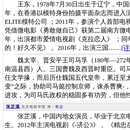
王东，1978年7月30日出生于辽宁，中国
年，在香港以模特身份拍摄平面杂志而进入演
ELITE模特公司 ；2011年，参演个人首部电
凭借微电影《勇敢做自己》获第二届南方微电影
年，出演都市爱情电视剧《克拉恋人》 ；同
的！好久不见》 。2016年，出演三国……
[详
魏太宰、晋安平王司马孚（180年—272
南温县西）人。三国曹魏及西晋时重臣。司
任文学掾，而后历仕魏国五代皇帝，累迁至
变”之际，协助司马懿控制京师，诛杀曹爽-
进攻，为司马氏政权的稳固多有功劳，但他
张芷溪
北京电影学院
饰：
甄宓
张芷溪，中国内地女演员，毕业于北京电
生。2012年主演电视剧《-济公3》 、《精