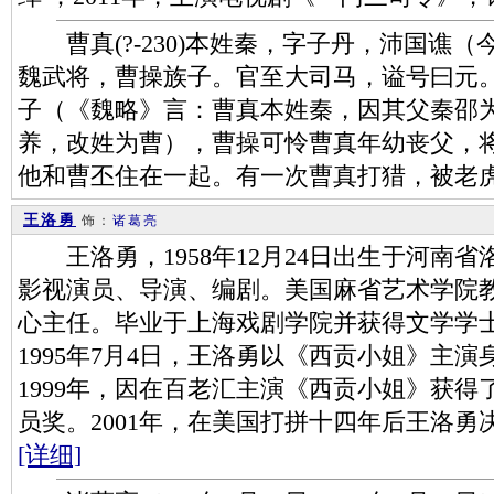
曹真(?-230)本姓秦，字子丹，沛国谯
魏武将，曹操族子。官至大司马，谥号曰元
子（《魏略》言：曹真本姓秦，因其父秦邵
养，改姓为曹），曹操可怜曹真年幼丧父，
他和曹丕住在一起。有一次曹真打猎，被老
王洛勇
饰：
诸葛亮
王洛勇，1958年12月24日出生于河南
影视演员、导演、编剧。美国麻省艺术学院
心主任。毕业于上海戏剧学院并获得文学学
1995年7月4日，王洛勇以《西贡小姐》主
1999年，因在百老汇主演《西贡小姐》获
员奖。2001年，在美国打拼十四年后王洛勇决
[详细]