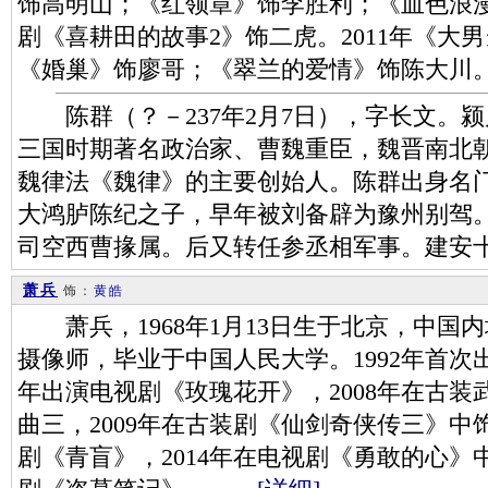
饰高明山；《红领章》饰李胜利；《血色浪漫
剧《喜耕田的故事2》饰二虎。2011年《大男
《婚巢》饰廖哥；《翠兰的爱情》饰陈大川。
陈群（？－237年2月7日），字长文。
三国时期著名政治家、曹魏重臣，魏晋南北朝
魏律法《魏律》的主要创始人。陈群出身名
大鸿胪陈纪之子，早年被刘备辟为豫州别驾
司空西曹掾属。后又转任参丞相军事。建安
萧兵
饰：
黄皓
萧兵，1968年1月13日生于北京，中国
摄像师，毕业于中国人民大学。1992年首次出
年出演电视剧《玫瑰花开》，2008年在古
曲三，2009年在古装剧《仙剑奇侠传三》中饰
剧《青盲》，2014年在电视剧《勇敢的心