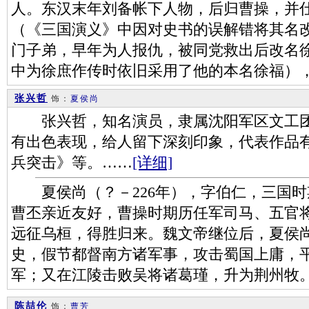
人。东汉末年刘备帐下人物，后归曹操，并
（《三国演义》中因对史书的误解错将其名改
门子弟，早年为人报仇，被同党救出后改名
中为徐庶作传时依旧采用了他的本名徐福）
张兴哲
饰：
夏侯尚
张兴哲，知名演员，隶属沈阳军区文工团
有出色表现，给人留下深刻印象，代表作品
兵突击》等。……
[详细]
夏侯尚（？－226年），字伯仁，三国时
曹丕亲近友好，曹操时期历任军司马、五官
远征乌桓，得胜归来。魏文帝继位后，夏侯
史，假节都督南方诸军事，攻击蜀国上庸，
军；又在江陵击败吴将诸葛瑾，升为荆州牧
陈喆伦
饰：
曹芳