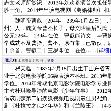
志文老师所赏识。2013年刘欢参演首次担
胜一角。 2014年出演电视剧《离婚律师》和
魏明帝曹叡（204年－239年1月22日）
州）人，魏文帝曹丕长子，母文昭皇后甄氏
公元226年－239年在位。曹叡能诗文，与曹
学成就不及曹操、曹丕。原有集，已散佚，
十余首。曹叡二十三岁即位，在位……
[详细]
翟天临
北京电影学院
饰：
杨修
翟天临，1987年2月15日出生于山东省
业于北京电影学院06级表演本科班。2013
学位。2014年考取北京电影学院电影学专业博
主演杜琪峰导演的电影《少年往事》。201
借该剧获第二届搜狐视频电视剧最佳男配角、最
剧《杜拉拉之似水年华》和《兰陵王》。[4-