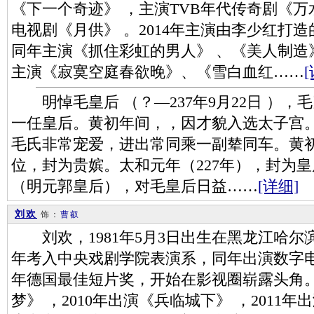
《下一个奇迹》 ，主演TVB年代传奇剧《万水
电视剧《月供》 。2014年主演由李少红打
同年主演《抓住彩虹的男人》 、《美人制造》
主演《寂寞空庭春欲晚》、《雪白血红……
明悼毛皇后 （？―237年9月22日 ），
一任皇后。黄初年间，，因才貌入选太子宫
毛氏非常宠爱，进出常同乘一副辇同车。黄初
位，封为贵嫔。太和元年（227年），封为
（明元郭皇后），对毛皇后日益……
[详细]
刘欢
饰：
曹叡
刘欢，1981年5月3日出生在黑龙江哈尔滨
年考入中央戏剧学院表演系，同年出演数字电
年德国最佳短片奖，开始在影视圈崭露头角。
梦》 ，2010年出演《兵临城下》 ，2011