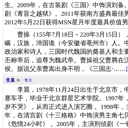
生。2009年，在古装剧《三国》中饰演刘备。
剧《青盲之越狱》。2011年获南方盛典最
2012年5月22日获得MSN星月年度最具价值
曹操（155年7月18日－220年3月15日
瞒，汉族，沛国谯（今安徽省亳州市）人。
政治家和诗人，三国时代魏国的奠基人和主
丕称帝后，追尊为魏武帝。曹操祖父曹腾在
侯。据说父亲曹嵩出身不明，《三国志·……
李晨
饰：
曹丕
李晨，1978年11月24日出生于北京市
赛车手，毕业于北京群星艺术学院。1997
岁不哭》，从而正式进入演艺圈 。1998年，主
年，在清宫剧《十三格格》中饰演男主角七贝勒
《危情24小时》 。2005年，主演刑侦剧《一