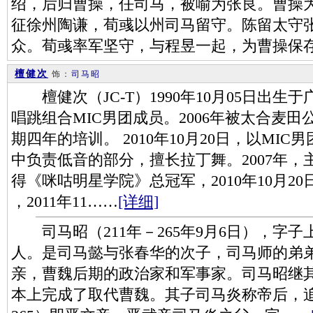
绍，后归曹操，任司马，被喻为张良。曹操为
征徐州陶谦，荀彧以州司马留守。陈留太守
众。荀彧率军坚守，与程昱一起，为曹操保存
檀健次
饰：
司马昭
檀健次（JC-T）1990年10月05日出生
唱跳组合MIC男团成员。2006年被太合麦
期四年的培训。 2010年10月20日，以MI
中负责低音的部分，擅长拉丁舞。2007年，主
得《咪咕明星学院》总冠军，2010年10月20日，
，2011年11……
[详细]
司马昭（211年－265年9月6日），字
人。是司马懿与张春华的次子，司马师的弟
亲，曹魏后期的政治家和军事家。司马昭继
本上完成了取代曹魏。其子司马炎称帝后，追