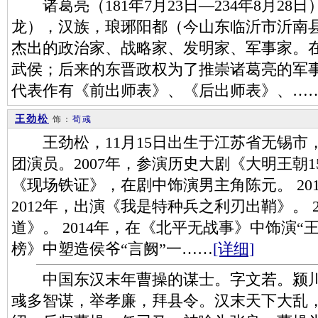
诸葛亮（181年7月23日—234年8月28
龙），汉族，琅琊阳都（今山东临沂市沂南
杰出的政治家、战略家、发明家、军事家。
武侯；后来的东晋政权为了推崇诸葛亮的军
代表作有《前出师表》、《后出师表》、…
王劲松
饰：
荀彧
王劲松，11月15日出生于江苏省无锡市
团演员。2007年，参演历史大剧《大明王朝15
《现场铁证》，在剧中饰演男主角陈元。 20
2012年，出演《我是特种兵之利刃出鞘》。 
道》。 2014年，在《北平无战事》中饰演“王
榜》中塑造侯爷“言阙”一……
[详细]
中国东汉末年曹操的谋士。字文若。颍川
彧多智谋，举孝廉，拜县令。汉末天下大乱