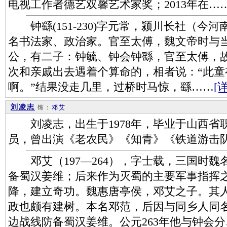
电视工作者德艺双馨艺术家奖；2013年在…
钟繇(151-230)字元常，颍川长社（今
名书法家、政治家。官至太傅，魏文帝时与
公，有二子：钟毓、钟会钟繇，官至太傅，故
次和亲戚出去遇着个算命的，相者说：“此
啊。”结果没走几里，过桥时马惊，繇……
[
刘凌志
饰：
邓艾
刘凌志，出生于1978年，毕业于山西省
员，曾出演《老农民》《知青》《铁道游击
邓艾（197—264），字士载，三国时魏
备蜀汉姜维；后来作为灭蜀的主要军事指挥
降，建立奇功。魏惠唐亭侯，邓艾之子。其
政也颇有建树。本名邓范，后因与同乡人同
边战线防备蜀汉姜维。公元263年他与钟会分