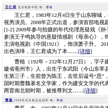
王仁君
北京电影学院
饰：
曹植
王仁君，1983年12月4日生于山东聊城
视男演员。2008年正式出道，参演首部电
[1-2] 2009年参与拍摄的年代伦理悬疑戏《
参演王子鸣执导的悬疑情感剧《母亲心》，饰演杨子
主演电视剧《中国1921》，饰演萧子升。 2
出色演绎，王仁君成为了本……
[详细]
曹植（192年－232年12月27日），字
徽省亳州市）人，出生于东武阳（今山东莘
生第三子，生前曾为陈王，去世后谥号“思”
国时期曹魏著名文学家，作为建安文学的代表
两晋南北朝时期，被推尊到文……
[详细]
曹磊
2008年北京奥运会冠军
饰：
郭嘉