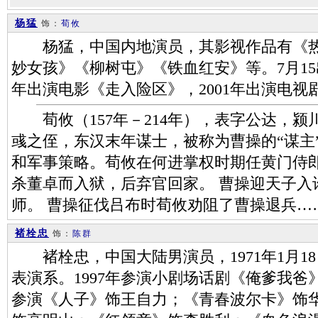
杨猛
饰：
荀攸
杨猛，中国内地演员，其影视作品有《热
妙女孩》《柳树屯》《铁血红安》等。7月15
年出演电影《走入险区》，2001年出演电
荀攸（157年－214年），表字公达，颍
彧之侄，东汉末年谋士，被称为曹操的“谋主
和军事策略。荀攸在何进掌权时期任黄门侍
杀董卓而入狱，后弃官回家。 曹操迎天子入
师。 曹操征伐吕布时荀攸劝阻了曹操退兵…
褚栓忠
饰：
陈群
褚栓忠，中国大陆男演员，1971年1月1
表演系。1997年参演小剧场话剧《俺爹我爸》
参演《人子》饰王自力；《青春波尔卡》饰华-