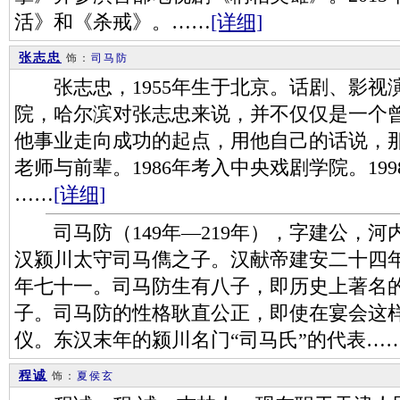
活》和《杀戒》。……
[详细]
张志忠
饰：
司马防
张志忠，1955年生于北京。话剧、影视演
院，哈尔滨对张志忠来说，并不仅仅是一个
他事业走向成功的起点，用他自己的话说，
老师与前辈。1986年考入中央戏剧学院。19
……
[详细]
司马防（149年―219年），字建公，河
汉颍川太守司马儁之子。汉献帝建安二十四年
年七十一。司马防生有八子，即历史上著名的
子。司马防的性格耿直公正，即使在宴会这
仪。东汉末年的颍川名门“司马氏”的代表…
程诚
饰：
夏侯玄