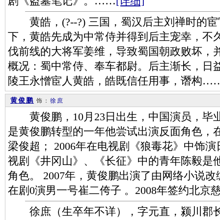
剧《盗墓笔记》。……
[详细]
黄皓，(?--?) 三国，蜀汉后主刘禅时的
下，黄皓先成为中常侍并得到后主宠幸，不
伐前线的大将军姜维，导致蜀国朝政败坏，
概况：蜀中常侍、奉车都尉。后主渐长，日益
陵王永憎宦人黄皓，皓既信任用事，谮构…
黄俊鹏
饰：
徐庶
黄俊鹏，10月23日出生，中国演员，毕业
是黄俊鹏转型的一年他尝试出演反面角色，
梁俊超； 2006年在电视剧《狼毒花》中饰演
视剧《井冈山》、《长征》中的青年陈毅是
角色。 2007年，黄俊鹏出演了由网络小说
在剧0演男一号崔二侉子 。2008年签约北京
徐庶（生卒年不详），字元直，颍川郡长