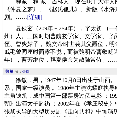
程诚，程 诚，吉林人，现在职于天津人
《仲夏之梦》、 《赵氏孤儿》、新版《水浒
剧。……
[详细]
夏侯玄（209年－254年），字太初 （
州）人。三国时期曹魏玄学家、文学家、官
侄、曹爽姑子 。魏文帝时世袭其父爵位，明
戚毛曾同座时面露不悦，而被魏明帝曹叡贬为
年），曹芳继位，拜夏侯玄为散骑常侍、…
徐敏
饰：
钟繇
徐敏，男，1947年10月8日出生于山西
系，国家一级演员 。1980年主演沈耀庭执导
主角钱凯，成中国第一部票房过亿电影 ；19
朝》出演太子胤礽 ；2002年在《孝庄秘史》
张黎执导的大型历史剧《走向共和》中饰演庆