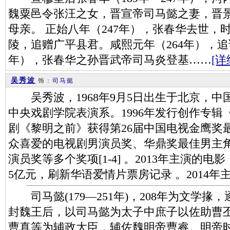
魏粟邑令张汪之女，晋宣帝司马懿之妻，晋
母亲。 正始八年（247年），张春华去世，
陵，追赠广平县君。咸熙元年（264年），追
年），张春华之孙晋武帝司马炎登基……
[详
吴秀波
饰：
司马懿
吴秀波，1968年9月5日出生于北京，中国
中央戏剧学院表演系。1996年发行创作专辑《
剧《黎明之前》获得第26届中国电视金鹰奖
众喜爱的电视剧男演员奖、华鼎奖最佳男主
演员奖等多个奖项[1-4] 。2013年主演的
5亿元，刷新华语爱情片票房记录 。2014年
司马懿(179—251年)，208年为文学
封魏王后，以司马懿为太子中庶子以佐助曹
曹真等为辅政大臣，辅佐魏明帝曹睿。明帝