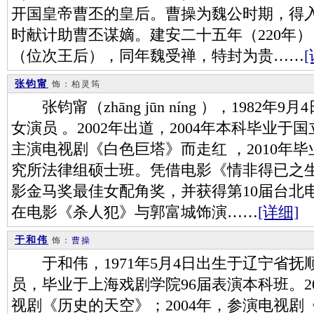
开国皇帝曹丕的皇后。曹操为魏公时期，得
时献计助曹丕谋嫡。建安二十五年（220年
（位次王后），同年魏受禅，特封为贵……
张钧甯
饰：柏灵筠
张钧甯（zhāng jūn níng ），1982
女演员 。2002年出道，2004年本科毕业于
主演电视剧《白色巨塔》而走红 ，2010年
究所法律组硕士班。凭借电影《情非得已之生
影金马奖最佳女配角奖，并获得第10届台北电
在电影《杀人犯》与郭富城饰演……
[详细]
于和伟
饰：
曹操
于和伟，1971年5月4日出生于辽宁省抚
员，毕业于上海戏剧学院96届表演本科班。2
视剧《历史的天空》；2004年，参演电视