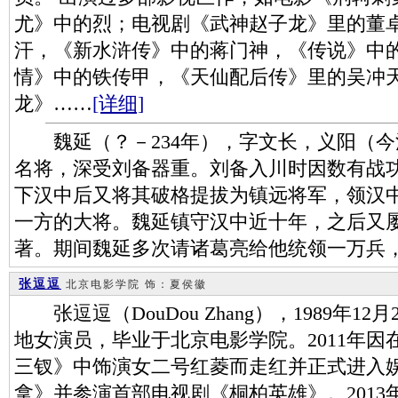
尤》中的烈；电视剧《武神赵子龙》里的董
汗，《新水浒传》中的蒋门神，《传说》中
情》中的铁传甲，《天仙配后传》里的吴冲天
龙》……
[详细]
魏延（？－234年），字文长，义阳（今
名将，深受刘备器重。刘备入川时因数有战
下汉中后又将其破格提拔为镇远将军，领汉
一方的大将。魏延镇守汉中近十年，之后又
著。期间魏延多次请诸葛亮给他统领一万兵
张逗逗
北京电影学院
饰：夏侯徽
张逗逗（DouDou Zhang），1989年1
地女演员，毕业于北京电影学院。2011年
三钗》中饰演女二号红菱而走红并正式进入娱
拿》并参演首部电视剧《桐柏英雄》。201