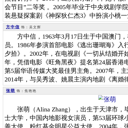
会节目”二等奖 。2005年毕业于中央戏剧学
装悬疑探案剧《神探狄仁杰3》中扮演小桃
方中信
饰：吴文辉
方中信，1963年3月17日生于中国澳门
员。1986年参演首部电影《逃出珊瑚海》入行
夕拾》。2002年，在电视剧《一切从结婚开始
年，凭借电影《旺角黑夜》提名第24届香港
第5届华语传媒大奖最佳男主角。2007年，
2014年，与吴秀波、姚晨主演内地剧《离婚
张萌
饰：焦艳艳
张萌（Alina Zhang），出生于天津市
士大学，中国内地影视女演员，第53届环球
善大使、粉红基金明星公益大使。2004年