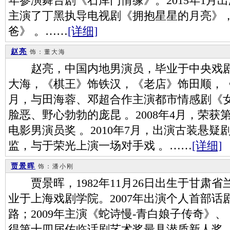
年参演舞台剧《石库门情缘》。2015年1月
主演了丁黑执导电视剧《拥抱星星的月亮》，
爸》 。……
[详细]
赵亮
饰：董大海
赵亮，中国内地男演员，毕业于中央戏剧
大海，《棋王》饰铁汉，《老店》饰田顺，《斗
月，与田海蓉、邓超合作主演都市情感剧《
脸恶、野心勃勃的庞昆 。2008年4月，荣获
电影男演员奖 。2010年7月，出演古装悬
监，与于荣光上演一场对手戏 。……
[详细]
贾景晖
饰：潘小刚
贾景晖，1982年11月26日出生于甘肃
业于上海戏剧学院。2007年出演个人首部
路；2009年主演《蛇诗慢-青白娘子传奇》、
得第十四届佐临话剧艺术奖最具潜质新人奖 ；