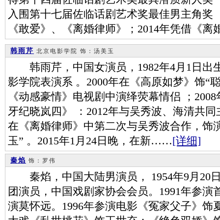
入围第十七届佐临话剧艺术奖最佳男主角奖 
《敢爱》、《离婚律师》；2014年凭借《离
韩雨芹
北京电影学院
饰：汤美玉
韩雨芹，中国女演员，1982年4月1日出
影学院表演系 。2000年在《高原如梦》饰“聪
《动感豪情》电视剧中演绎荧幕情侣 ；200
牙纪晓岚四》 ：2012年与吴秀波、海清共同
在《离婚律师》中第二次与吴秀波合作，饰
玉” 。2015年1月24日晚，在新……
[详细]
秦焰
饰：罗伟
秦焰，中国大陆男演员， 1954年9月20
团演员，中国戏剧家协会会员。1991年参
演莫怀远。1996年参演电影《冤家父子》饰夏