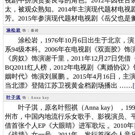
视剧中扮演贤妻良母的角色。2012年因在
太，被观众熟知。2014年主演现代题材电
芳。2015年参演现代题材电视剧《岳父也是
涂松岩
饰：秦岭
涂松岩，1976年10月6日出生于北京，
系94级本科。2006年在电视剧《双面胶》饰
《房奴》饰演谢千里，2011年12月27日凭
BQ2011红人榜，2012年电视剧《离婚协议
姻时代》饰演刘展鹏 。2015年4月16日，
当北漂》登陆江苏卫视黄金档剧场播出 ……
叶子淇
饰：Anna kay
叶子淇，原名叶熙祺（Anna kay） ，19
州市，中国内地流行乐女歌手、影视演员、平
借首张个人EP《大眼睛》进军歌坛 。201
《战墙》女一号。2011年，发行首张个人