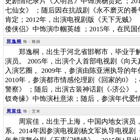
史剧情纪录片《大明宫》中饰演杨贵妃 ；20
七仙女》 ；随后因在抗战剧《永不磨灭的番
肯定；2012年，出演电视剧版《天下无贼》 
倭侠侣》中饰演巾帼英雄 ；2015年，在民
郑逸桐
饰：晓娟
郑逸桐，出生于河北省邯郸市，毕业于解
演员。 2005年，出演个人首部电视剧《向
入演艺圈 。2009年，参演由陈亚洲执导的
2010年，参演都市情感伦理剧《回家的0》
警察》 ；随后，出演古装神话剧《-济公》 。
钗奇缘》中饰演杜意浓；随后，参演年代爱
周宸佳
饰：艾米
周宸佳，出生于上海，中国内地女演员，
系。2014年因参演电视剧杨文军执导电视