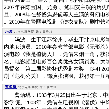
年在刘金山 、梁天、谢园主演的抗战电影《
2007年在陈宝国、尤勇 、鲍国安主演的历
旦。2008年在舒畅焦恩俊等人主演的科幻
。2010年在警匪电视剧《便衣支队》剧中饰
冯波
北京电影学院
饰：田香梅
冯波，生于江苏徐州，毕业于北京电影学
内地女演员。2010年参演首部电影《无形杀》。[
演电影《我是植物人》，凭借朱俐一角，获
名、电影频道电影百合奖优秀女演员奖、大
员提名、第二届影协杯优秀剧本奖。[3-4] 2
剧《危机公关》，饰演张洁羽。获得第一届
曹炳琨
北京电影学院
饰：侯大强
曹炳琨，1983年3月25日出生于北京，
影学院。2008年，凭借在电视剧《潜伏》