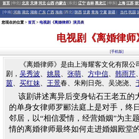
首页
[华北]
北京
天津
河北
山西
内蒙古
[东北]
辽宁
吉林
黑龙江
[华东]
上海
江苏
浙
[中南]
河南
湖北
湖南
广东
广西
海南
[西北]
陕西
甘肃
青海
宁夏
新疆
|
当代
民国
您现在的位置 >
首页
>
电视剧《离婚律师》演员表
电视剧《离婚律师
[手机版]
《离婚律师》是由上海耀客文化有限公
剧，
吴秀波
、
姚晨
、
张萌
、
方中信
、
韩雨芹
茵
、
买红妹
、
王景
春、朱刚日尧、吴浇浇、
该剧讲述离异后变身钻石王老五的
的单身女律师罗郦法庭上是对手，终
邻居，以“相信爱情，经营婚姻”为主
情的离婚律师最终如何走进婚姻殿堂的