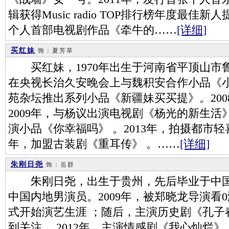
辑获得Music radio TOP排行榜年度最佳新
个人首部电视剧作品《牵牛的……
[详细]
买红妹
饰：夏芳草
买红妹，1970年出生于河南省平顶山市鲁
在央视长治久安晚会上与魏积安合作小品《小
苑杂坛推出系列小品《新疆妹买买提》。200
2009年，与杨议出演电视剧《杨光的新生活》
演小品《你幸福吗》 。2013年，拍摄都市轻喜
年，加盟古装剧《重耳传》 。……
[详细]
朱刚日尧
饰：岳群
朱刚日尧，出生于贵州，先后毕业于中国
中国内地男演员。2009年，被郑晓龙导演看
式开始演艺生涯 ；随后，主演历史剧《孔子
到关注 。2012年，主演情感剧《我心灿烂》