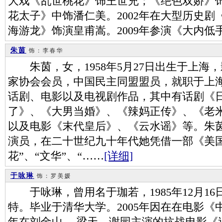
大戏《乱世桃花》饰王世充；《绝色双娇》饰
花太子》中饰潘仁美。2002年在大型历史
海游龙》饰演皇甫嵩。2009年参演《大内低
朱茵
饰：李春华
朱茵，女，1958年5月27日出生于上海
家协会会员，中国民主同盟盟员，就职于上
话剧、电影以及电视剧作品，其中有话剧《
了》、《大男当婚》、《辣妈正传》、《老
以及电影《末代皇后》、《云水谣》等。朱
演员，在二十世纪九十年代她凭借一部《美国
花”、“文华”、“……
[详细]
于咏琳
饰：罗美媛
于咏琳，曾用名于珈若，1985年12月1
特。毕业于清华大学。2005年因在在电影《中