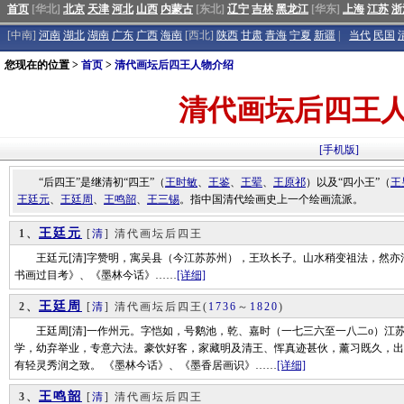
首页
[华北]
北京
天津
河北
山西
内蒙古
[东北]
辽宁
吉林
黑龙江
[华东]
上海
江苏
浙
[中南]
河南
湖北
湖南
广东
广西
海南
[西北]
陕西
甘肃
青海
宁夏
新疆
|
当代
民国
您现在的位置 >
首页
>
清代画坛后四王人物介绍
清代画坛后四王
[手机版]
“后四王”是继清初“四王”（
王时敏
、
王鉴
、
王翚
、
王原祁
）以及“四小王”（
王
王廷元
、
王廷周
、
王鸣韶
、
王三锡
。指中国清代绘画史上一个绘画流派。
王廷元
1、
[
清
] 清代画坛后四王
王廷元[清]字赞明，寓吴县（今江苏苏州），王玖长子。山水稍变祖法，然亦清
书画过目考》、《墨林今话》……
[详细]
王廷周
2、
[
清
] 清代画坛后四王
(
1736
～
1820
)
王廷周[清]一作州元。字恺如，号鹅池，乾、嘉时（一七三六至一八二o）江
学，幼弃举业，专意六法。豪饮好客，家藏明及清王、恽真迹甚伙，薰习既久，出
有轻灵秀润之致。 《墨林今话》、《墨香居画识》……
[详细]
王鸣韶
3、
[
清
] 清代画坛后四王