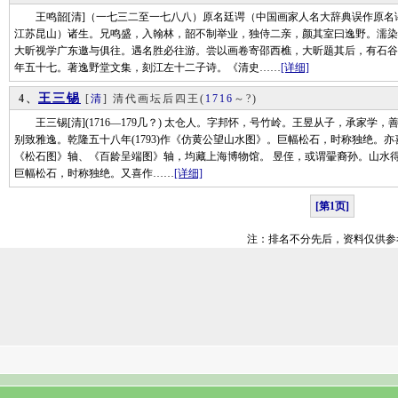
王鸣韶[清]（一七三二至一七八八）原名廷谔（中国画家人名大辞典误作原名
江苏昆山）诸生。兄鸣盛，入翰林，韶不制举业，独侍二亲，颜其室曰逸野。濡染
大昕视学广东邀与俱往。遇名胜必往游。尝以画卷寄邵西樵，大昕题其后，有石谷
年五十七。著逸野堂文集，刻江左十二子诗。《清史……
[详细]
王三锡
4、
[
清
] 清代画坛后四王
(
1716
～?)
王三锡[清](1716—179几？) 太仓人。字邦怀，号竹岭。王昱从子，承家
别致雅逸。乾隆五十八年(1793)作《仿黄公望山水图》。巨幅松石，时称独绝。
《松石图》轴、《百龄呈端图》轴，均藏上海博物馆。 昱侄，或谓翬裔孙。山水
巨幅松石，时称独绝。又喜作……
[详细]
[第1页]
注：排名不分先后，资料仅供参