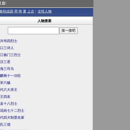
澳
台
]
春秋战国
周
商
夏
上古
|
女性人物
人物搜索
兴韦四烈士
口三诗人
江杨门三烈士
汉三君
海三司马
麟阁十一功臣
宋六贼
代六大亲王
王四友
县十八烈士
花岗七十二烈士
代四大制墨名家
氏三儒