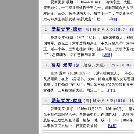
爱新觉罗·载垣（1816—1861年），清朝宗室、大臣
亲王爵位，十二家世袭铁帽子王之一，咸丰帝顾命八大臣
左宗正、宗令、领侍卫内大臣。咸丰十一年，与爱新觉罗
后与恭亲王奕訢发动“祺祥政变”，载……
[详细]
爱新觉罗·端华
2、
[
清
] 顾命八大臣
(
1807
～
1
爱新觉罗·端华（1807 - 1861），满洲镶蓝旗人，
国将军。道光二十六年袭爵郑亲王，不久诏授总理行营事
正。咸丰十年，皇帝逃往热河时，随从前往，授领侍卫内
臣”，总摄朝政。后在慈禧与恭亲……
[详细]
富察·景寿
3、
[
清
] 顾命八大臣
(
1829
～
1889
)
富察·景寿（1829-1889年），满洲镶黄旗人。一
头品顶戴，在上 书房读书。次年，尚道光帝第六女寿恩
紫缰，寻授领侍卫内大臣，与怡亲王载垣等为赞襄政务王大
古都统，三月授御前大臣。同治三年……
[详细]
爱新觉罗·肃顺
4、
[
清
] 顾命八大臣
(
1816
～
1
爱新觉罗·肃顺（1816年11月26日－1861年9月
亲王乌尔恭阿第六子。自道光中期历任御前大臣、总管内
及怡亲王载垣相互倚重，煊赫一时。咸丰十一年（1861
丰帝梓宫回京途中，行至密云被捕，……
[详细]