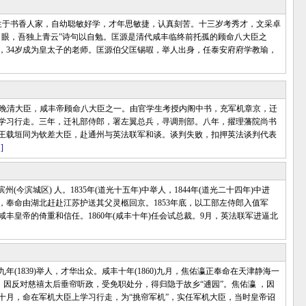
出生于书香人家，自幼聪敏好学，才年思敏捷，认真刻苦。十三岁考秀才，文采卓
白眼，吾独上青云”诗句以自勉。匡源是清代咸丰临终前托孤的顾命八大臣之
人，34岁成为皇太子的老师。匡源伯父匡锡嘏，举人出身，任泰安府府学教瑜，
，晚清大臣，咸丰帝顾命八大臣之一。由官学生考授内阁中书，充军机章京，迁
学习行走。三年，迁礼部侍郎，署左翼总兵，寻调刑部。八年，擢理藩院尚书
王载垣同为钦差大臣，赴通州与英法联军和谈。谈判失败，扣押英法谈判代表
]
州(今滨城区) 人。1835年(道光十五年)中举人，1844年(道光二十四年)中进
，奉命由湖北赶赴江苏护送其父灵柩回京。1853年底，以工部左侍郎入值军
丰皇帝的倚重和信任。1860年(咸丰十年)任会试总裁。9月，英法联军进逼北
839)举人，才华出众。咸丰十年(1860)九月，焦佑瀛正奉命在天津静海一
，因反对慈禧太后垂帘听政，受免职处分，得归隐于故乡“逋园”。焦佑瀛 ，因
十月，命在军机大臣上学习行走，为“挑帘军机”，实任军机大臣，当时皇帝诏