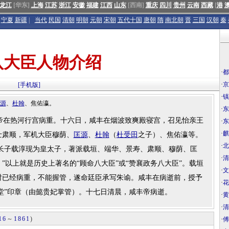
龙江
[华东]
上海
江苏
浙江
安徽
福建
江西
山东
[西南]
重庆
四川
贵州
云南
西藏
[
港
宁夏
新疆
|
当代
民国
清朝
明朝
元朝
宋朝
五代十国
唐朝
隋
南北朝
晋
三国
汉朝
秦
八大臣人物介绍
·
都
·
京
[手机版]
·
镇
源
、
杜翰
、焦佑瀛。
·
东
帝在热河行宫病重。十六日，咸丰在烟波致爽殿寝宫，召见怡亲王
·
东
·
麒
士肃顺，军机大臣穆荫、
匡源
、
杜翰
（
杜受田
之子）、焦佑瀛等。
·
北
皇长子载淳现为皇太子，著派载垣、端华、景寿、肃顺、穆荫、匡
·
清
”以上就是历史上著名的“顾命八大臣”或“赞襄政务八大臣”。载垣
·
文
时已经病重，不能握管，遂命廷臣承写朱谕。咸丰在病逝前，授予
·
花
道堂”印章（由懿贵妃掌管）。十七日清晨，咸丰帝病逝。
·
黄
·
清
16
～
1861
)
·
傅