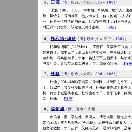
匡源
5、
[
清
] 顾命八大臣
(
1815
～
1881
)
匡源（1815一1881） 字本如，号鹤泉，胶州人。
异，擅诗文，号为神童。他少有大志，传世他题“世人多
一，还是一位有名的书画家。他13岁中秀才，24岁中举
对匡源十分赏识，认定侄儿将来必成……
[详细]
托和络·穆荫
6、
[
清
] 顾命八大臣
(?～
1864
)
托和络·穆荫（?-1864年），字清轩，隶满洲正白旗
翰林侍读。咸丰元年，命以五品京堂候补，在军机大臣上
兼都统，调兵部尚书。十年，英法联军占领天津，与怡亲
巴夏礼等，导致英法联军进逼北京。穆荫论罪撤……
[详细
杜翰
7、
[
清
] 顾命八大臣
(
1806
～
1866
)
杜翰 (1806—1866)字鸿举，号继园，杜受田之长子。滨
士。1852年，其父杜受田去世时，杜翰正在湖北学政任上
机，负责京城巡防事宜。杜翰素有才干，勇于任事，颇得咸
京，杜翰……
[详细]
焦佑瀛
8、
[
清
] 顾命八大臣
焦佑瀛，男，字桂樵，天津人，清朝大臣。清道光十九年(1
带治团练，被召从幸热河(今承德)。后被任命为辅政大臣
他文笔敏捷，才干超群，又颇有见识，经肃顺推荐，是年