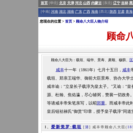
首页
[华北]
北京
天津
河北
山西
内蒙古
[东北]
辽宁
吉林
黑
[中南]
河南
湖北
湖南
广东
广西
海南
[西北]
陕西
甘肃
青海
您现在的位置 >
首页
>
顾命八大臣人物介绍
顾命
顾命八大臣为：载垣、端华、景寿、肃顺、穆荫、
匡
咸丰
十一年（1861年）七月十五日，
咸丰
载垣、郑亲王端华、御前大臣景寿、协办大学
咸丰谕：“立皇长子载淳为皇太子。”又谕：“
源、杜翰、焦佑瀛，尽心辅弼，赞襄一切政务。
等请咸丰帝朱笔亲写，以昭
郑重
。而咸丰帝此
皇后钮祜禄氏“御赏”印章，授予皇子载淳“同
爱新觉罗·载垣
1、
[
清
] 咸丰帝顾命八大臣
(
18