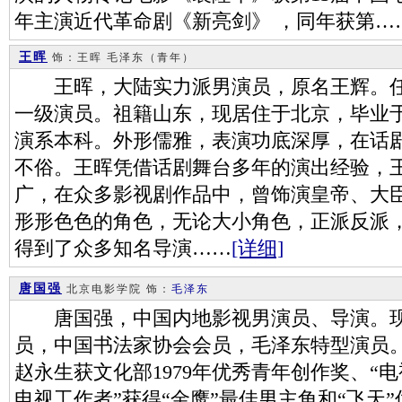
年主演近代革命剧《新亮剑》 ，同年获第…
王晖
饰：王晖 毛泽东（青年）
王晖，大陆实力派男演员，原名王辉。任
一级演员。祖籍山东，现居住于北京，毕业于
演系本科。外形儒雅，表演功底深厚，在话
不俗。王晖凭借话剧舞台多年的演出经验，
广，在众多影视剧作品中，曾饰演皇帝、大
形形色色的角色，无论大小角色，正派反派
得到了众多知名导演……
[详细]
唐国强
北京电影学院
饰：
毛泽东
唐国强，中国内地影视男演员、导演。现
员，中国书法家协会会员，毛泽东特型演员。 
赵永生获文化部1979年优秀青年创作奖、“
电视工作者”获得“金鹰”最佳男主角和“飞天”