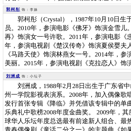
郭柯彤
饰：李姝
郭柯彤（Crystal），1987年10月10
员。2010年，参演电影《佛牙》饰演金雪
再》饰演女一号许歌。2011年，参演电影《忠
年，参演电视剧《楚汉传奇》饰演夏侯婴夫人
《马路天使》饰演林燕女一号。2014年，
美丽。2015年，参演电视剧《克拉恋人》饰
刘洲成
饰：小坛子
刘洲成，1988年2月28日出生于广东省
州一学院影视表演系。2008年，加入偶像歌
发行首张专辑《降临》并凭借该专辑中的单
乐典礼中歌榜2008年度金曲奖。 2009年
球华人乐坛年度总选最有前途新人组合、最热
青春偶像剧《童话二分之一》的主题曲《如果