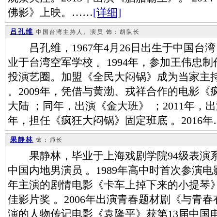
佛影》上映。……
[详细]
吕孔维
中国台湾主持人、演员
饰：胡队长
吕孔维，1967年4月26日出生于中国台
业于台湾空军学校 。1994年，参加王伟忠
投演艺圈。加盟《全民大闷锅》成为当家主
。2009年，凭借与黄渤、戎祥合作的电影
大陆 ；同年，出演《金大班》 ；2011年，出
年，担任《疯狂大闷锅》固定班底 。2016年
果静林
饰：师长
果静林，毕业于上海戏剧学院94级表演系
中国内地男演员 。1989年高中时首次参演电
年主演的剧情电影《卡车上掉下来的小提琴
佳影片奖 。2006年出演青春题材剧《与青春
演的人物传记电影《袁隆平》获第13届中国电