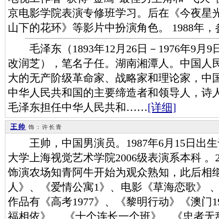
京电影学院表演专修班学习。后在《今夜星
山下的花环》等影片中扮演角色。 1988年
毛泽东（1893年12月26日－1976年9
改润芝），笔名子任。湖南湘潭人。中国人
大的无产阶级革命家、战略家和理论家，中
中华人民共和国的主要缔造者和领导人，诗人，书
毛泽东担任中华人民共和……
[详细]
王帅
饰：许长青
王帅，中国男演员。1987年6月15日出
大学上海视觉艺术学院2006级表演系本科 。2
饰演农场知青阿牛开始为观众熟知，此后相
人》、《爱情公寓1》、电影《草海恋歌》 
作品有《高考1977》、《黎明行动》《澳门1
福相依》 、《十个连长一个班》、《忠者无