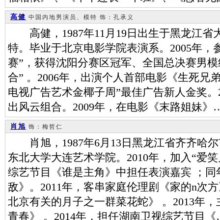
高健
中国内地男演员、模特
饰：孔承义
高健，1987年11月19日出生于黑龙江
特。毕业于北京电影学院表演系。2005年，
赛”，获得沈阳分赛区冠军、全国总决赛男模
合” 。2006年，出演个人首部电影《生死兄
电视广告艺术金椰子周”最佳广告新人金奖。2
出风云组合。2009年，在电影《末路姐妹》
肖旭
饰：梅哲仁
肖旭，1987年6月13日黑龙江省齐齐哈
东北大学大连艺术学院。2010年，加入“爱
综艺节目《谁是主角》中担任表演嘉宾 ；同
敌》。2011年，客串家庭伦理剧《家的n次方
北京有关的月子之一群菜花蛇》 。2013年
青春》 。2014年，担任湖南卫视综艺节目《