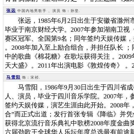
张远
中国内地男歌手 、演员
饰：孙坚.
张远，1985年6月2日出生于安徽省滁州
毕业于南京财经大学。2007年参加湖南卫
赛区冠军、全国第9名；同年签约天娱传媒
。2008年加入至上励合组合，并担任队长 
中的歌曲《棉花糖》在歌坛获得关注 。200
天大盛》。2011年出演电影《敦煌传奇》 。
马雪阳
饰：宋祁.
马雪阳，1986年9月30日出生于四川省
人、演员，毕业于四川音乐学院。2007年
签约天娱传媒，演艺生涯由此开始。2008年
合”而正式出道；发行首张专辑《降临》并
获得北京流行音乐典礼中歌榜2008年度金曲奖
六届劲歌王全球华人乐坛年度总选最有前途