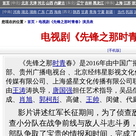
首页
[华北]
北京
天津
河北
山西
内蒙古
[东北]
辽宁
吉林
黑龙江
[华东]
上海
江苏
浙
[中南]
河南
湖北
湖南
广东
广西
海南
[西北]
陕西
甘肃
青海
宁夏
新疆
|
当代
民国
您现在的位置 >
首页
>
电视剧《先锋之那时青春》演员表
电视剧《先锋之那时
[手机版]
《先锋之那
时青
春》是2016年由中国
部、贵州广播电视台 、北京经纬星影视文
传媒有限公司、上海盛星文化传播有限公司
由
王涛
涛执导，
唐国强
担任艺术指导，吴品
成、
肖旭
、
郭柯彤
、高健、
王帅
、闵健、代
影片讲述红军长征期间，为了侦查
查小分队在战争前线与敌人斗志斗勇
部队争取了宝贵的情报和时间，完成