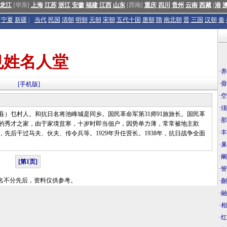
龙江
[华东]
上海
江苏
浙江
安徽
福建
江西
山东
[西南]
重庆
四川
贵州
云南
西藏
[
港
宁夏
新疆
|
当代
民国
清朝
明朝
元朝
宋朝
五代十国
唐朝
隋
南北朝
晋
三国
汉朝
秦
乜姓名人堂
·
养
·
毋
[手机版]
·
空
·
须
县）乜村人。和抗日名将池峰城是同乡。国民革命军第31师91旅旅长。国民革
·
那
寒的秀才之家，由于家境贫寒，十岁时即当佃户，因势单力薄，常常被地主欺
·
丰
后干过马夫、伙夫、传令兵等。1929年升任营长。1938年，抗日战争全面
·
巢
·
阚
[第1页]
·
訾
名不分先后，资料仅供参考。
·
蒯
·
融
·
相
·
红