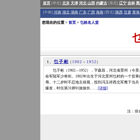
首页
[华北]
北京
天津
河北
山西
内蒙古
[东北]
辽宁
吉林
黑
[中南]
河南
湖北
湖南
广东
广西
海南
[西北]
陕西
甘肃
青海
您现在的位置 >
首页
>
乜姓名人堂
乜子彬
1、
(
1902
～
1952
)
乜子彬（1902—1952），字森昌，河北省景州（今景
命军陆军少将衔。1902年出生于河北景州乜村的一个贫
辱。十二岁时不忍地主歧视，投到冯玉祥西北军麾下当兵，先
爆发，时任第31师91旅旅长……
[详细]
注：排