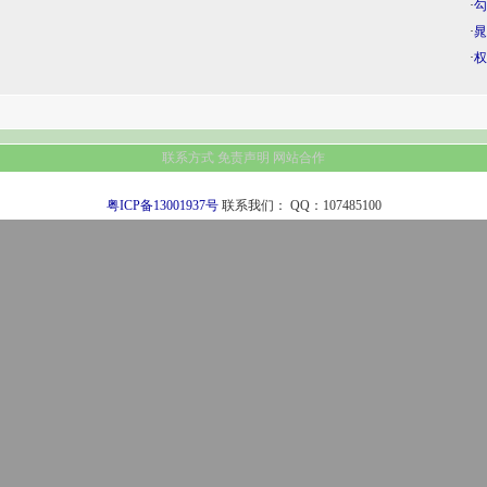
·
勾
·
晁
·
权
联系方式
免责声明
网站合作
粤ICP备13001937号
联系我们：
QQ：107485100