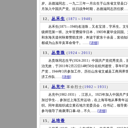
岁。丛德滋同志，一九二三年一月出生于山东省文登县口
月加入中国共产党。抗日战争时期，丛德滋同志历任胶…
丛禾生
12、
(
1871
～
1940
)
丛禾生(1871—1940)名涟珠，又名宝清，字禾生。文
级师范第一班。次年官费留学日本，1905年夏毕业回国
和东海关道何秋辇赞助支持，奔波于胶东十余县，发动知
都成为山东辛亥革命骨干。……
[详细]
丛贵珠
13、
(
1924
～
2011
)
丛贵珠同志生平(1924-2011）中国共产党优秀党员
治无效，于2011年2月22日14时50分在杭州逝世，享年8
产党，1944年3月参加工作。历任山东省文威县工商局
济工作队……
[详细]
丛充中
14、
革命烈士
(
1902
～
1931
)
丛充中(1902-1931），江苏人。1925年加入中
加过学生-，参加过上海五卅运动，在上海等地从事青年运
织。同年底组织成立黄石地方党委员会，任书记，领导黄
参与领导了南康潭口暴-动，不久……
[详细]
丛培香
15、