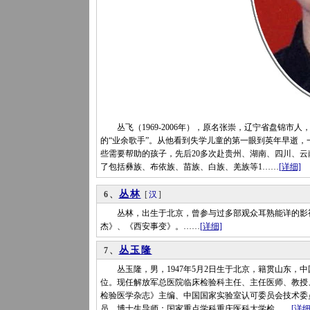
丛飞（1969-2006年），原名张崇，辽宁省盘锦市
的“业余歌手”。从他看到失学儿童的第一眼到英年早逝
些需要帮助的孩子，先后20多次赴贵州、湖南、四川、
了包括彝族、布依族、苗族、白族、羌族等1……
[详细]
丛林
6、
[
汉
]
丛林，出生于北京，曾参与过多部观众耳熟能详的影视
杰》、《西安事变》。……
[详细]
丛玉隆
7、
丛玉隆，男，1947年5月2日生于北京，籍贯山东，中
位。现任解放军总医院临床检验科主任、主任医师、教授
检验医学杂志》主编、中国国家实验室认可委员会技术委
员、博士生导师：国家重点学科重庆医科大学检……
[详细