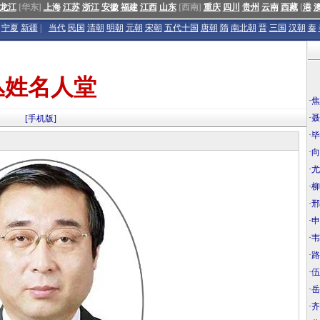
龙江
[华东]
上海
江苏
浙江
安徽
福建
江西
山东
[西南]
重庆
四川
贵州
云南
西藏
[
港
宁夏
新疆
|
当代
民国
清朝
明朝
元朝
宋朝
五代十国
唐朝
隋
南北朝
晋
三国
汉朝
秦
丛姓名人堂
·
焦
·
聂
[手机版]
·
毕
·
向
·
尤
·
柳
·
邢
·
申
·
韦
·
路
·
伍
·
岳
·
齐