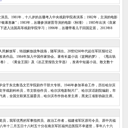
演员。1981年，十八岁的丛珊考入中央戏剧学院表演系；1982年，主演的电影
银幕形象”；1983年，丛珊参演谢晋导演的电影《秋瑾》；1985年出演《良家
下进入法国高等戏剧学院学习；1996年，丛珊带着儿子回国定居 。2013年8
参加人民解放军，转战解放战争战场，随军演出。20世纪60年代起任军区报社记
发表作品。1984年加入中国作家协会。著有长篇小说《篮网的梦》、《甩出轨
役卷》、《黄金王国》及《丛正里报告文学选》，发表中短篇小说、散文数十
53年毕业于东北鲁迅文艺学院剧作干部大专班。1946年参加革命工作，历任哈尔滨
文学戏剧科科员，市文联创作员，哈尔滨电影制片厂、哈尔滨话剧院编剧，市
代表，全国文联第五届委员，哈尔滨市作协名誉主席，黑龙江省影协副主席。
员，我军优秀的军事指挥员、政治工作者，福建省军区原司令员、原中共福
○八年十二月五日十八时五十分在南京军区福州总医院不幸逝世，享年八十六