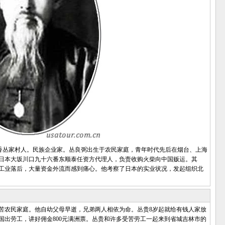
县安香丛家村人。民族企业家。丛良弼出生于农民家庭，青年时代先后在烟台、上海
日本大坂川口九十六番东顺泰任资方代理人，负责收购火柴向中国贩运。其
工业落后，大量资金外流而感到痛心。他考察了日本的实业状况，发起组织北
苦农民家庭。他自幼父母早逝，兄弟两人相依为命。丛贵8岁起就给有钱人家放
国出劳工，讲好佣金800元满洲票。丛贵和许多受苦劳工一起来到省城吉林市的