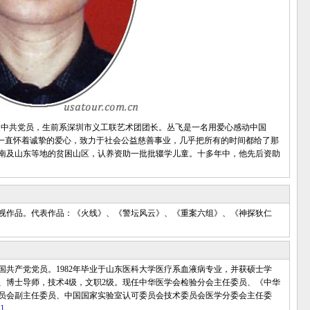
人，中共党员，生前系深圳市义工联艺术团团长。丛飞是一名用爱心感动中国
，一直怀着诚挚的爱心，致力于社会公益慈善事业，几乎把所有的时间都给了那
云南及山东等地的贫困山区，认养资助一批批辍学儿童。十多年中，他先后资助
作品。代表作品：《火线》、《警坛风云》、《重案六组》、《神探狄仁
国共产党党员。1982年毕业于山东医科大学医疗系血液病专业，并获硕士学
、博士导师，技术4级，文职2级。现任中华医学会检验分会主任委员、《中华
员会副主任委员、中国国家实验室认可委员会技术委员会医学分委会主任委
]