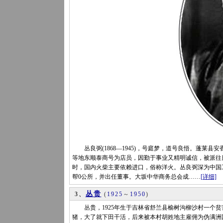
丛良弼(1868—1945)，号庭梦，道号良悟。蓬莱
等地东顺泰商号为店员，因勤于事业又精明诚信，被派往
时，国内火柴主要依赖进口，俗称洋火。丛良弼深为中国
帮0公所，并出任董事。大坂中华商务总会成……
[详细]
丛贵
3、
(
1925
～
1950
)
丛贵，1925年生于吉林省舒兰县榆树沟柳沙村一个贫
猪，大了就下田干活，后来被本村胡姓地主雇佣为伪满洲