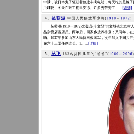
中满，被日本鬼子驱赶着修建丰满电站，每天吃的是橡子
虫叮咬，冬天在破工棚里受冻。许多穷苦劳工……
[详细]
丛蓉滋
4、
中国人民解放军少将
(
1910
～
1972
)
丛蓉滋(1910—1972)文登县(今文登市)文城镇北宫
品杂货店当店员。两年后，回家乡放养柞蚕；又两年，在
响。1937年参加山东人民抗日救国军，次年加入中国共产
在六十三团任副连长。1……
[详细]
丛飞
5、
183名贫困儿童的“爸爸”
(
1969
～
2006