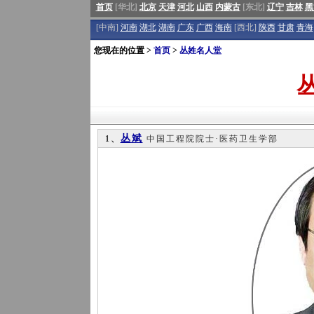
首页
[华北]
北京
天津
河北
山西
内蒙古
[东北]
辽宁
吉林
黑
[中南]
河南
湖北
湖南
广东
广西
海南
[西北]
陕西
甘肃
青海
您现在的位置 >
首页
>
丛姓名人堂
丛斌
1、
中国工程院院士·医药卫生学部