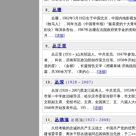
丛珊
8、
丛珊，1962年5月19日生于中国北京，中国内地影视女
《牧马人》 ，同年当选《中国青年报》“最喜爱的十大青年
妇女》饰演余杏仙 。1987年丛珊在法国政府奖学金的资助
月……
[详细]
丛正里
9、
丛正里 (1931～)山东招远人。中共党员。1947年
者、、科长，济南军区政治部创作室主任等。1958年开始
道的星》、《金都》，长篇报告文学《虎啸泉城·济南战
篇，共300余万字。《美的心……
[详细]
丛深
10、
(
1928
～
2007
)
丛深 (1928～2007)黑龙江延寿人。中共党员。19
市第一中学政治辅导员，哈尔滨市委宣传部干事，市文联
文联副主席、党组书记、主席。全国第三、五、六届人大
1946年开始发表作品。195……
[详细]
丛德滋
11、
丛德滋
(
1923
～
2008
)
久经考验的忠诚的共产主义战士，中国共产党的优秀党
建省委常委、离休干部丛德滋同志因病医治无效，于二○