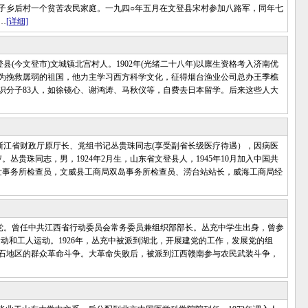
子乡后村一个贫苦农民家庭。一九四○年五月在文登县宋村参加八路军，同年七
…
[详细]
登县(今文登市)文城镇北宫村人。1902年(光绪二十八年)以廪生资格考入济南优
。为挽救孱弱的祖国，他力主学习西方科学文化，征得烟台渔业公司总办王季樵
识分子83人，如徐镜心、谢鸿涛、马秋仪等，自费去日本留学。后来这些人大
，浙江省财政厅原厅长、党组书记丛贵珠同志(享受副省长级医疗待遇），因病医
7岁。丛贵珠同志，男，1924年2月生，山东省文登县人，1945年10月加入中国共
界世事务所检查员，文威县工商局双岛事务所检查员、涝台站站长，威海工商局经
国共产党。曾任中共江西省行动委员会常务委员兼组织部部长。丛充中学生出身，曾参
动和工人运动。1926年，丛充中被派到湖北，开展建党的工作，发展党的组
石地区的群众革命斗争。大革命失败后，被派到江西赣南参与农民武装斗争，