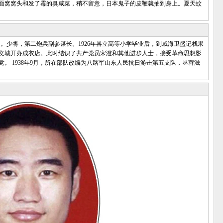
面窝窝头和发了霉的臭咸菜，稍不留意，日本鬼子的皮鞭就抽到身上。夏天蚊
村人。少将，第二炮兵副参谋长。1926年县立高等小学毕业后，到威海卫盛记栈果
文城开办成衣店。此时结识了共产党员宋澄和其他进步人士，接受革命思想影
党。 1938年9月，所在部队改编为八路军山东人民抗日游击第五支队，丛蓉滋
)