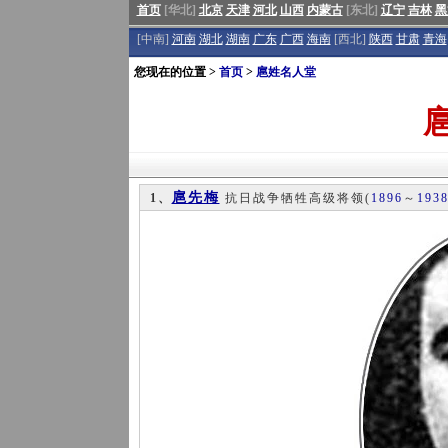
首页
[华北]
北京
天津
河北
山西
内蒙古
[东北]
辽宁
吉林
黑
[中南]
河南
湖北
湖南
广东
广西
海南
[西北]
陕西
甘肃
青海
您现在的位置 >
首页
>
扈姓名人堂
扈先梅
1、
抗日战争牺牲高级将领
(
1896
～
193