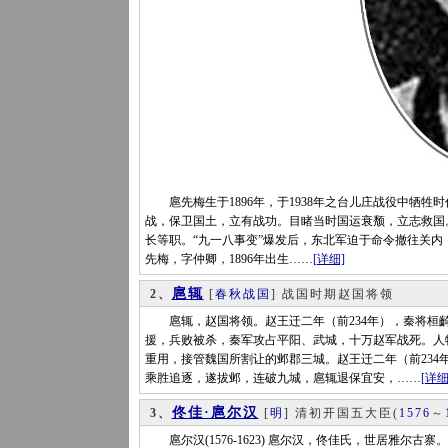
扈先梅生于1896年，于1938年之台儿庄战役中牺牲时任
战，保卫国土，立有战功。目睹当时国运衰颓，立志救国
长等职。“九一八事变”爆发后，东北军迫于命令撤往关
先梅，字仲卿，1896年出生……
[详细]
扈辄
2、
[
春秋战国
] 战国时期赵国将领
扈辄，赵国将领。赵王迁二年（前234年），秦将桓齮
援，兵败被杀，秦军攻占平阳、武城，十万赵军战死。人
重用，接管魏国所割让的邺郡三城。赵王迁二年（前23
乘胜追逐，遂拔邺，连破九城，扈辄退保宜安，……
[详细
佟佳·扈尔汉
3、
[
明
] 清初开国五大臣
(
1576
～
扈尔汉(1576-1623) 扈尔汉，佟佳氏，世居雅尔