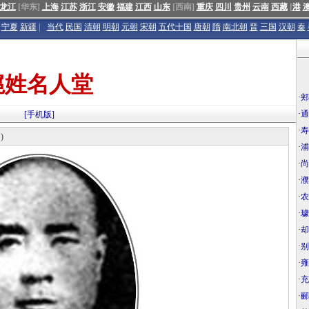
龙江
[华东]
上海
江苏
浙江
安徽
福建
江西
山东
[西南]
重庆
四川
贵州
云南
西藏
[
港
宁夏
新疆
|
当代
民国
清朝
明朝
元朝
宋朝
五代十国
唐朝
隋
南北朝
晋
三国
汉朝
秦
扈姓名人堂
·
郏
·
通
[手机版]
·
寿
8
)
·
浦
·
尚
·
濮
·
农
·
璩
·
却
·
别
·
雍
·
充
·
郦