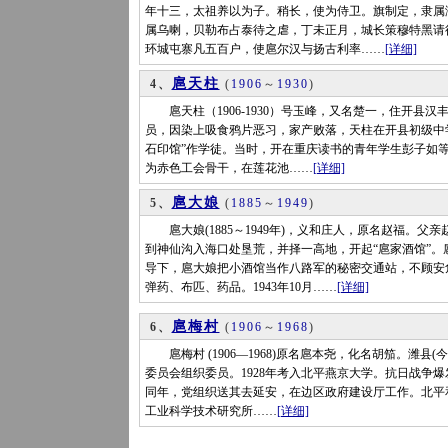
年十三，太祖养以为子。稍长，使为侍卫。旗制定，隶属
属乌喇，贝勒布占泰待之虐，丁未正月，城长策穆特黑请
环城屯寨凡五百户，使扈尔汉与扬古利率……
[详细]
扈天柱
4、
(
1906
～
1930
)
扈天柱（1906-1930）号玉峰，又名楚一，住开县汉
员，因染上吸食鸦片恶习，家产败落，天柱在开县初级中学
石印馆”作学徒。当时，开在重庆读书的青年学生彭子如等
为赤色工会骨干，在莲花池……
[详细]
扈大娘
5、
(
1885
～
1949
)
扈大娘(1885～1949年)，义和庄人，原名赵福。
到神仙沟入海口处垦荒，并择一高地，开起“扈家酒馆”
导下，扈大娘把小酒馆当作八路军的秘密交通站，不顾安
弹药、布匹、药品。1943年10月……
[详细]
扈梅村
6、
(
1906
～
1968
)
扈梅村 (1906—1968)原名扈本尧，化名胡笳。潍县(
委员会组织委员。1928年考入北平燕京大学。抗日战争爆
同年，党组织送其去延安，在边区政府建设厅工作。北平
工业科学技术研究所……
[详细]