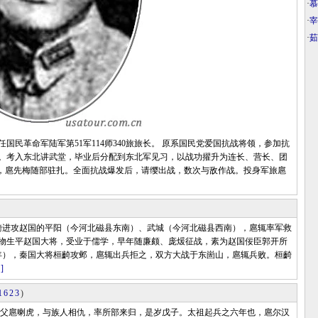
·
慕
·
宰
·
茹
国民革命军陆军第51军114师340旅旅长。 原系国民党爱国抗战将领，参加抗
。考入东北讲武堂，毕业后分配到东北军见习，以战功擢升为连长、营长、团
内，扈先梅随部驻扎。全面抗战爆发后，请缨出战，数次与敌作战。投身军旅扈
进攻赵国的平阳（今河北磁县东南）、武城（今河北磁县西南），扈辄率军救
物生平赵国大将，受业于儒学，早年随廉颇、庞煖征战，素为赵国佞臣郭开所
4年），秦国大将桓齮攻邺，扈辄出兵拒之，双方大战于东崮山，扈辄兵败。桓齮
]
1623
)
古寨。父扈喇虎，与族人相仇，率所部来归，是岁戊子。太祖起兵之六年也，扈尔汉