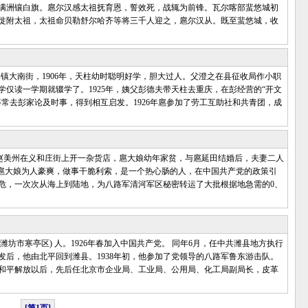
满洲镶白旗。扈尔汉感太祖抚育恩，誓效死，战辄为前锋。瓦尔喀部蜚悠城初
徙附太祖，太祖命贝勒舒尔哈齐等将三千人迎之，扈尔汉从。既至蜚悠城，收
丰镇大南街，1906年，天柱幼时聪明好学，胆大过人。父澄之在县征收局作小职
仅读一学期就辍学了。1925年，姨父彭德夫带天柱去重庆，在彭经营的“开文
常去彭家论及时事，得到相互启发。1926年扈参加了劳工互助社和共青团，成
父亲赵美州在义和庄街上开一杂货店，扈大娘幼年家贫，与扈延田结婚后，夫妻二人
。扈大娘为人豪爽，做事干脆利索，是一个热心肠的人，在中国共产党的政策引
危，一次次从海上到陆地，为八路军清河军区秘密转运了大批根据地急需的0、
今潍坊市寒亭区) 人。1926年春加入中国共产党。 同年6月，任中共潍县地方执行
发后，他由北平回到潍县。1938年初，他参加了党领导的八路军鲁东游击队。
和平解放以后，先后任北京市企业局、工业局、公用局、化工局副局长，皮革